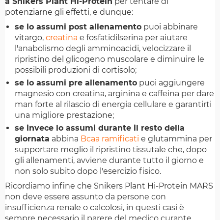
a Snikers Plant Hi-Protein
per tentare di
potenziarne gli effetti, e dunque:
se lo assumi post allenamento
puoi abbinare
vitargo,
creatina
e fosfatidilserina per aiutare
l'anabolismo degli amminoacidi, velocizzare il
ripristino del glicogeno muscolare e diminuire le
possibili produzioni di cortisolo;
se lo assumi pre allenamento
puoi aggiungere
magnesio con creatina, arginina e caffeina per dare
man forte al rilascio di energia cellulare e garantirti
una migliore prestazione;
se invece lo assumi durante il resto della
giornata
abbina
Bcaa ramificati
e glutammina per
supportare meglio il ripristino tissutale che, dopo
gli allenamenti, avviene durante tutto il giorno e
non solo subito dopo l'esercizio fisico.
Ricordiamo infine che Snikers Plant Hi-Protein MARS
non deve essere assunto da persone con
insufficienza renale o calcolosi, in questi casi è
sempre necessario il parere del medico curante.