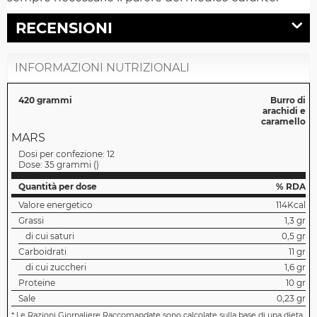
RECENSIONI
INFORMAZIONI NUTRIZIONALI
420 grammi
Burro di
arachidi e
caramello
MARS
Dosi per confezione:
12
Dose:
35 grammi
(
)
Quantità per dose
% RDA
Valore energetico
114Kcal
Grassi
1,3 gr
di cui saturi
0,5 gr
Carboidrati
11 gr
di cui zuccheri
1,6 gr
Proteine
10 gr
Sale
0,23 gr
*
Le Razioni Giornaliere Raccomandate sono calcolate sulla base di una dieta