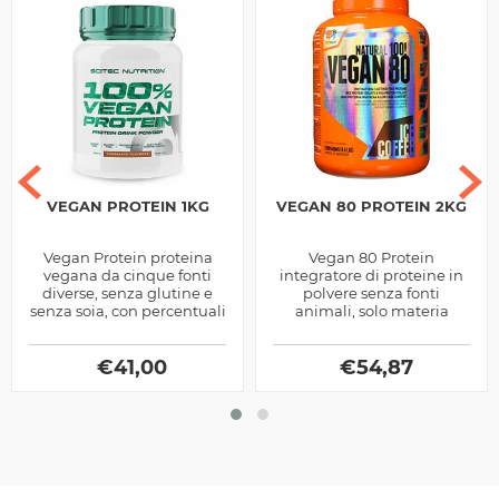
VEGAN PROTEIN 1KG
VEGAN 80 PROTEIN 2KG
Vegan Protein proteina
Vegan 80 Protein
vegana da cinque fonti
integratore di proteine in
diverse, senza glutine e
polvere senza fonti
senza soia, con percentuali
animali, solo materia
di grassi e zuccheri
prima dal pisello e dal riso,
praticamente a zero
arricchita di bcaa
€
41,00
ramificati, 5g per...
€
54,87