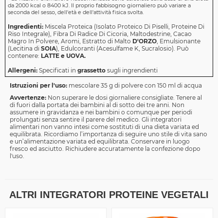
da 2000 kcal o 8400 kJ. Il proprio fabbisogno giornaliero può variare a
seconda del sesso, dell'età e dell'attività fisica svolta.
Ingredienti:
Miscela Proteica (Isolato Proteico Di Piselli, Proteine ​​Di
Riso Integrale), Fibra Di Radice Di Cicoria, Maltodestrine, Cacao
Magro In Polvere, Aromi, Estratto di Malto
D'ORZO
, Emulsionante
(Lecitina di
SOIA
), Edulcoranti (Acesulfame K, Sucralosio). Può
contenere:
LATTE e UOVA.
Allergeni:
Specificati in
grassetto
sugli ingrendienti
Istruzioni per l'uso:
mescolare 35 g di polvere con 150 ml di acqua
Avvertenze:
Non superare le dosi giornaliere consigliate. Tenere al
di fuori dalla portata dei bambini al di sotto dei tre anni. Non
assumere in gravidanza e nei bambini o comunque per periodi
prolungati senza sentire il parere del medico. Gli integratori
alimentari non vanno intesi come sostituti di una dieta variata ed
equilibrata. Ricordiamo l’importanza di seguire uno stile di vita sano
e un’alimentazione variata ed equilibrata. Conservare in luogo
fresco ed asciutto. Richiudere accuratamente la confezione dopo
l'uso.
ALTRI INTEGRATORI PROTEINE VEGETALI