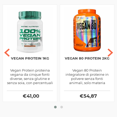
VEGAN PROTEIN 1KG
VEGAN 80 PROTEIN 2KG
Vegan Protein proteina
Vegan 80 Protein
vegana da cinque fonti
integratore di proteine in
diverse, senza glutine e
polvere senza fonti
senza soia, con percentuali
animali, solo materia
di grassi e zuccheri
prima dal pisello e dal riso,
praticamente a zero
arricchita di bcaa
€
41,00
ramificati, 5g per...
€
54,87