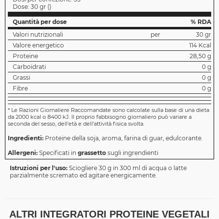
Dose:
30 gr
(
)
Quantità per dose
% RDA
Valori nutrizionali
per
30 gr
Valore energetico
114 Kcal
Proteine
28,50 g
Carboidrati
0 g
Grassi
0 g
Fibre
0 g
*
Le Razioni Giornaliere Raccomandate sono calcolate sulla base di una dieta
da 2000 kcal o 8400 kJ. Il proprio fabbisogno giornaliero può variare a
seconda del sesso, dell'età e dell'attività fisica svolta.
Ingredienti:
Proteine della soja, aroma, farina di guar, edulcorante.
Allergeni:
Specificati in
grassetto
sugli ingrendienti
Istruzioni per l'uso:
Sciogliere 30 g in 300 ml di acqua o latte
parzialmente scremato ed agitare energicamente.
ALTRI INTEGRATORI PROTEINE VEGETALI