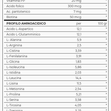
Vitamina PP
20 mg
*
Acido folico
300 mcg
*
Ac. pantotenico
7 mg
*
Biotina
50 mcg
*
PROFILO AMINOACIDICO
per
100 gr
Acido L-Aspartico
12,1
*
Acido L-Glutamminico
12,1
*
L- Alanina
5,9
*
L-Arginina
2,5
*
L-Cistina
3,59
*
L-Fenilalanina
3,91
*
L-Glicina
1,83
*
L-Isoleucina
5,86
*
L-Istidina
2,03
*
L-Leucina
14,4
*
L-Lisina
11,5
*
L-Metionina
2,54
*
L-Prolina
5,21
*
L-Serina
3,58
*
L-Tirosina
4,05
*
L-Treonina
5,25
*