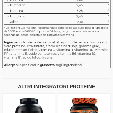
L-Triptofano
2,45
*
L-Treonina
5,25
*
L-Triptofano
2,45
*
L-Valina
5,61
*
*
Le Razioni Giornaliere Raccomandate sono calcolate sulla base di una dieta
da 2000 kcal o 8400 kJ. Il proprio fabbisogno giornaliero può variare a
seconda del sesso, dell'età e dell'attività fisica svolta.
Ingredienti:
Proteine del siero del latte prodotte per scambio ionico,
siero proteine ultra-filtrate, aromi, lecitina di soja, gomma guar,
edulcorante artificiale, vitamina C, vitamina B, vitamina B12, vitamina
PP , vitamina E, acido pantotenico, vitamina B6, vitamina B2,
vitamina B1, acido folico, biotina.
Allergeni:
Specificati in
grassetto
sugli ingrendienti
ALTRI INTEGRATORI PROTEINE