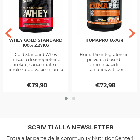
WHEY GOLD STANDARD
HUMAPRO 667GR
100% 2,27KG
Gold Standard Whey
HumaPro integratore in
miscela di sieroproteine
polvere a base di
isolate, concentrate e
amminoacidi
idrolizzate a veloce rilascio
istantaneizzati per
degli aminoacidi, ideale
promuovere la crescita
nel post allenamento,
muscolare prodotti dalla
prodotta...
€
79,90
€
72,98
Alri
ISCRIVITI ALLA NEWSLETTER
Entra a far parte della community NutritionCenter!