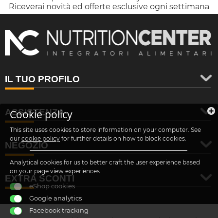
Riceverai novità ed offerte esclusive ogni settimana
IL TUO PROFILO
ASSISTENZA
Cookie policy
This site uses cookies to store information on your computer. See
our
cookie policy
for further details on how to block cookies.
NEGOZIO
Analytical cookies for us to better craft the user experience based
on your page view experiences.
EXTRA SCONTI
eShop cookies
Google analytics
Facebook tracking