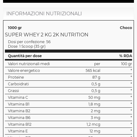
INFORMAZIONI NUTRIZIONALI
1000 gr
Choco
SUPER WHEY 2 KG 2K NUTRITION
Dosi per confezione:
56
Dose:
1 Scoop
(
35 gr
)
Quantità per dose
% RDA
Valori nutrizionali medi
per
100 gr
Valore energetico
565 kcal
*
Proteine
87 g
*
Carboidrati
0,5 g
*
Grassi
0,5 g
*
Vitamina C
50 mg
*
Vitamina B1
1,8 mg
*
Vitamina B2
2 mg
*
Vitamina B6
3 mg
*
Vitamina B12
1,2 mcg
*
Vitamina E
12 mg
*