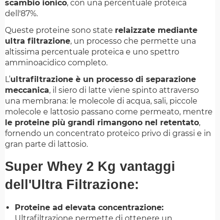
scambio ionico
, con una percentuale proteica
dell'87%.
Queste proteine sono state
relaizzate mediante
ultra filtrazione
, un processo che permette una
altissima percentuale proteica e uno spettro
amminoacidico completo.
L’
ultrafiltrazione
è un processo di separazione
meccanica
,
il
siero
di
latte
viene
spinto
attraverso
una
membrana:
le
molecole
di
acqua,
sali,
piccole
molecole
e
lattosio
passano
come
permeato,
mentre
le proteine più grandi rimangono nel
retentato
,
fornendo
un
concentrato
proteico
privo
di
grassi
e
in
gran
parte
di
lattosio.
Super Whey 2 Kg vantaggi
dell'Ultra Filtrazione:
Proteine ad elevata concentrazione:
Ultrafiltrazione permette di ottenere un