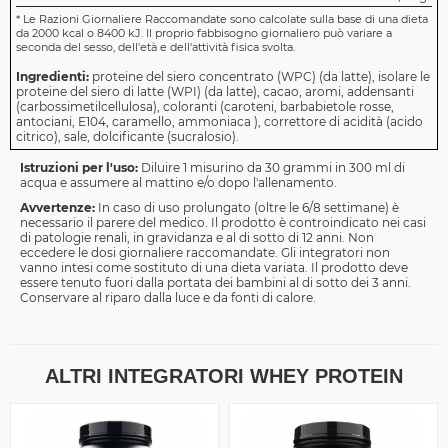
*
Le Razioni Giornaliere Raccomandate sono calcolate sulla base di una dieta
da 2000 kcal o 8400 kJ. Il proprio fabbisogno giornaliero può variare a
seconda del sesso, dell'età e dell'attività fisica svolta.
Ingredienti:
proteine del siero concentrato (WPC) (da latte), isolare le
proteine del siero di latte (WPI) (da latte), cacao, aromi, addensanti
(carbossimetilcellulosa), coloranti (caroteni, barbabietole rosse,
antociani, E104, caramello, ammoniaca ), correttore di acidità (acido
citrico), sale, dolcificante (sucralosio).
Istruzioni per l'uso:
Diluire 1 misurino da 30 grammi in 300 ml di
acqua e assumere al mattino e/o dopo l'allenamento.
Avvertenze:
In caso di uso prolungato (oltre le 6/8 settimane) è
necessario il parere del medico. Il prodotto è controindicato nei casi
di patologie renali, in gravidanza e al di sotto di 12 anni. Non
eccedere le dosi giornaliere raccomandate. Gli integratori non
vanno intesi come sostituto di una dieta variata. Il prodotto deve
essere tenuto fuori dalla portata dei bambini al di sotto dei 3 anni.
Conservare al riparo dalla luce e da fonti di calore.
ALTRI INTEGRATORI WHEY PROTEIN