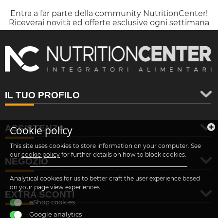
Entra a far parte della community NutritionCenter!
Riceverai novità ed offerte esclusive ogni settimana
IL TUO PROFILO
ASSISTENZA
Cookie policy
This site uses cookies to store information on your computer. See
our
cookie policy
for further details on how to block cookies.
NEGOZIO
Analytical cookies for us to better craft the user experience based
on your page view experiences.
EXTRA SCONTI
eShop cookies
Google analytics