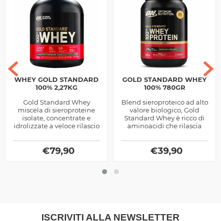
WHEY GOLD STANDARD
GOLD STANDARD WHEY
100% 2,27KG
100% 780GR
Gold Standard Whey
Blend sieroproteico ad alto
miscela di sieroproteine
valore biologico, Gold
isolate, concentrate e
Standard Whey è ricco di
idrolizzate a veloce rilascio
aminoacidi che rilascia
degli aminoacidi, ideale
velocemente.
nel post allenamento,
prodotta...
€
79,90
€
39,90
ISCRIVITI ALLA NEWSLETTER