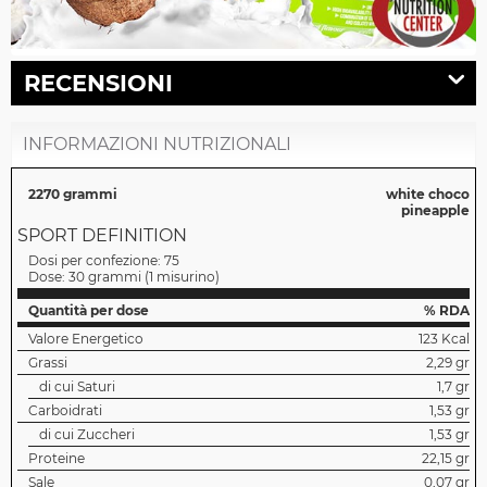
RECENSIONI
INFORMAZIONI NUTRIZIONALI
2270 grammi
white choco
pineapple
SPORT DEFINITION
Dosi per confezione:
75
Dose:
30 grammi
(
1 misurino
)
Quantità per dose
% RDA
Valore Energetico
123 Kcal
Grassi
2,29 gr
di cui Saturi
1,7 gr
Carboidrati
1,53 gr
di cui Zuccheri
1,53 gr
Proteine
22,15 gr
Sale
0,07 gr