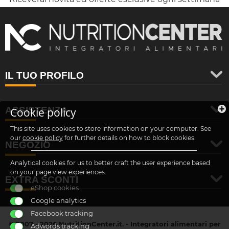
IL TUO PROFILO
ASSISTENZA
Cookie policy
This site uses cookies to store information on your computer. See
our
cookie policy
for further details on how to block cookies.
NEGOZIO
Analytical cookies for us to better craft the user experience based
on your page view experiences.
EXTRA SCONTI
eShop cookies
Google analytics
Facebook tracking
© 2007 - 2026 NutritionCenter.it. - Integratori alimentari per
Adwords tracking