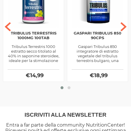
TRIBULUS TERRESTRIS
GASPARI TRIBULUS 850
1000MG 100TAB
90CPS
Tribulus Terrestris 1000
Gaspari Tribulus 850
estratto secco titolato al
integratore di estratto
40% in saponine steroidee,
vegetale del tribulus
ideale per la stimolazione
terrestris bulgaro, una
naturale del testosterone
delle migliori forme per
endogeno
ottenere il massimo della
€
14,99
€
spinta...
18,99
ISCRIVITI ALLA NEWSLETTER
Entra a far parte della community NutritionCenter!
Riceverai novità ed offerte esclusive ogni settimana