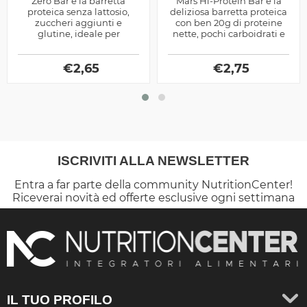
Zero Bar è la barretta
Mars Hi-Protein Bar è la
proteica senza lattosio,
deliziosa barretta proteica
zuccheri aggiunti e
con ben 20g di proteine
glutine, ideale per
nette, pochi carboidrati e
spezzare la monotonia
grassi, versione limitata al
della dieta ipocalorica per
Salted Caramel
dimagrire
€
2,65
€
2,75
ISCRIVITI ALLA NEWSLETTER
Entra a far parte della community NutritionCenter!
Riceverai novità ed offerte esclusive ogni settimana
IL TUO PROFILO