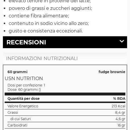
elevato tenore in proteine del latte;
povero di grassi e zuccheri aggiunti;
contiene fibra alimentare;
contenuto in sodio vicino allo zero;
gusto e consistenza eccezionali.
RECENSIONI
INFORMAZIONI NUTRIZIONALI
60 grammi
fudge brownie
USN NUTRITION
Dosi per confezione:
1
Dose:
60 grammi
(
)
Quantità per dose
% RDA
Valore Energetico
213 Kcal
Grassi
8,4 gr
di cui Saturi
4,6 gr
Carboidrati
16 gr