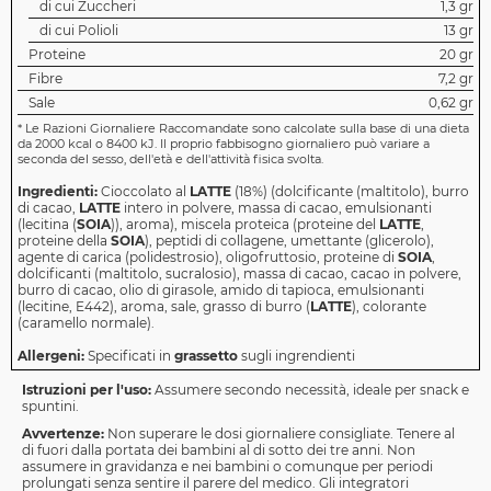
di cui Zuccheri
1,3 gr
di cui Polioli
13 gr
Proteine
20 gr
Fibre
7,2 gr
Sale
0,62 gr
*
Le Razioni Giornaliere Raccomandate sono calcolate sulla base di una dieta
da 2000 kcal o 8400 kJ. Il proprio fabbisogno giornaliero può variare a
seconda del sesso, dell'età e dell'attività fisica svolta.
Ingredienti:
Cioccolato al
LATTE
(18%) (dolcificante (maltitolo), burro
di cacao,
LATTE
intero in polvere, massa di cacao, emulsionanti
(lecitina (
SOIA
)), aroma), miscela proteica (proteine del
LATTE
,
proteine della
SOIA
), peptidi di collagene, umettante (glicerolo),
agente di carica (polidestrosio), oligofruttosio, proteine di
SOIA
,
dolcificanti (maltitolo, sucralosio), massa di cacao, cacao in polvere,
burro di cacao, olio di girasole, amido di tapioca, emulsionanti
(lecitine, E442), aroma, sale, grasso di burro (
LATTE
), colorante
(caramello normale).
Allergeni:
Specificati in
grassetto
sugli ingrendienti
Istruzioni per l'uso:
Assumere secondo necessità, ideale per snack e
spuntini.
Avvertenze:
Non superare le dosi giornaliere consigliate. Tenere al
di fuori dalla portata dei bambini al di sotto dei tre anni. Non
assumere in gravidanza e nei bambini o comunque per periodi
prolungati senza sentire il parere del medico. Gli integratori