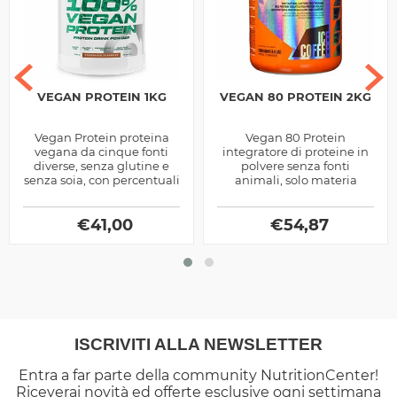
VEGAN PROTEIN 1KG
VEGAN 80 PROTEIN 2KG
Vegan Protein proteina
Vegan 80 Protein
vegana da cinque fonti
integratore di proteine in
diverse, senza glutine e
polvere senza fonti
senza soia, con percentuali
animali, solo materia
di grassi e zuccheri
prima dal pisello e dal riso,
praticamente a zero
arricchita di bcaa
€
41,00
ramificati, 5g per...
€
54,87
ISCRIVITI ALLA NEWSLETTER
Entra a far parte della community NutritionCenter!
Riceverai novità ed offerte esclusive ogni settimana