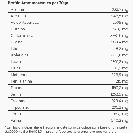
Profilo Amminoacidico per 30 gr
Alanina
1032,7 mg
Arginina
1948,5 mg
Acido Aspartico
2609 mg
Cisteina
378,1 mg
Glutammina
3981,6 mg
Glicina
988,4 mg
Istidina
558,2 mg
Isoleucina
1030,6 mg
Leucina
1901,2 mg
Lisina
1390,9 mg
Metionina
328,9 mg
Fenilalanina
1215 mg
Prolina
1193,2 mg
Serina
1253,9 mg
Treonina
929,4 mg
Triptofano
295,2 mg
Tirosina
963,1 mg
Valina
1240,2 mg
*
Le Razioni Giornaliere Raccomandate sono calcolate sulla base di una dieta
da 2000 kcal o 8400 kJ. Il proprio fabbisogno giornaliero può variare a