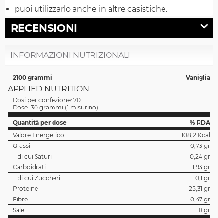
puoi utilizzarlo anche in altre casistiche.
RECENSIONI
INFORMAZIONI NUTRIZIONALI
2100 grammi
Vaniglia
APPLIED NUTRITION
Dosi per confezione:
70
Dose:
30 grammi
(
1 misurino
)
Quantità per dose
% RDA
Valore Energetico
108,2 Kcal
Grassi
0,73 gr
di cui Saturi
0,24 gr
Carboidrati
1,93 gr
di cui Zuccheri
0,1 gr
Proteine
25,31 gr
Fibre
0,47 gr
Sale
0 gr