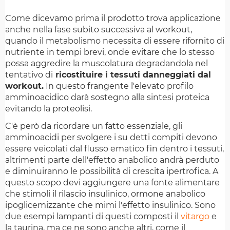
Come dicevamo prima il prodotto trova applicazione
anche nella fase subito successiva al workout,
quando il metabolismo necessita di essere rifornito di
nutriente in tempi brevi, onde evitare che lo stesso
possa aggredire la muscolatura degradandola nel
tentativo di
ricostituire i tessuti danneggiati dal
workout.
In questo frangente l'elevato profilo
amminoacidico darà sostegno alla sintesi proteica
evitando la proteolisi.
C'è però da ricordare un fatto essenziale, gli
amminoacidi per svolgere i su detti compiti devono
essere veicolati dal flusso ematico fin dentro i tessuti,
altrimenti parte dell'effetto anabolico andrà perduto
e diminuiranno le possibilità di crescita ipertrofica. A
questo scopo devi aggiungere una fonte alimentare
che stimoli il rilascio insulinico, ormone anabolico
ipoglicemizzante che mimi l'effetto insulinico. Sono
due esempi lampanti di questi composti il
vitargo
e
la taurina, ma ce ne sono anche altri, come il