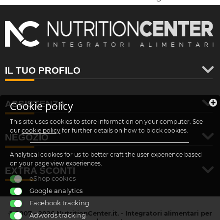
IL TUO PROFILO
ASSISTENZA
Cookie policy
This site uses cookies to store information on your computer. See
our
cookie policy
for further details on how to block cookies.
NEGOZIO
Analytical cookies for us to better craft the user experience based
on your page view experiences.
EXTRA SCONTI
eShop cookies
Google analytics
Facebook tracking
© 2007 - 2026 NutritionCenter.it. - Integratori alimentari per
Adwords tracking