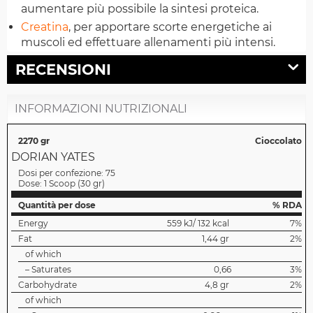
aumentare più possibile la sintesi proteica.
Creatina
, per apportare scorte energetiche ai
muscoli ed effettuare allenamenti più intensi.
RECENSIONI
INFORMAZIONI NUTRIZIONALI
2270 gr
Cioccolato
DORIAN YATES
Dosi per confezione:
75
Dose:
1 Scoop
(
30 gr
)
Quantità per dose
% RDA
Energy
559 kJ/ 132 kcal
7%
Fat
1,44 gr
2%
of which
– Saturates
0,66
3%
Carbohydrate
4,8 gr
2%
of which