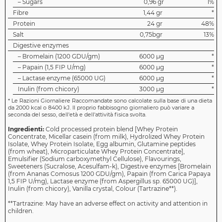
– Sugars
0,96 gr
1%
Fibre
1,44 gr
*
Protein
24 gr
48%
Salt
0,75bgr
13%
Digestive enzymes
– Bromelain (1200 GDU/gm)
6000 µg
*
– Papain (1,5 FIP U/mg)
6000 µg
*
– Lactase enzyme (65000 UG)
6000 µg
*
Inulin (from chicory)
3000 µg
*
*
Le Razioni Giornaliere Raccomandate sono calcolate sulla base di una dieta
da 2000 kcal o 8400 kJ. Il proprio fabbisogno giornaliero può variare a
seconda del sesso, dell'età e dell'attività fisica svolta.
Ingredienti:
Cold processed protein blend [Whey Protein
Concentrate, Micellar casein (from milk), Hydrolized Whey Protein
Isolate, Whey Protein Isolate, Egg albumin, Glutamine peptides
(from wheat), Microparticulate Whey Protein Concentrate],
Emulsifier (Sodium carboxymethyl Cellulose), Flavourings,
Sweeteners (Sucralose, Acesulfam-k), Digestive enzymes [Bromelain
(from Ananas Comosus 1200 GDU/gm), Papain (from Carica Papaya
1,5 FIP U/mg), Lactase enzyme (from Aspergillus sp. 65000 UG)],
Inulin (from chicory), Vanilla crystal, Colour (Tartrazine**).
**Tartrazine: May have an adverse effect on activity and attention in
children.