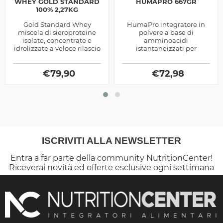
WHEY GOLD STANDARD
HUMAPRO 667GR
100% 2,27KG
Gold Standard Whey
HumaPro integratore in
miscela di sieroproteine
polvere a base di
isolate, concentrate e
amminoacidi
idrolizzate a veloce rilascio
istantaneizzati per
degli aminoacidi, ideale
promuovere la crescita
nel post allenamento,
muscolare prodotti dalla
prodotta...
€
79,90
€
72,98
Alri
ISCRIVITI ALLA NEWSLETTER
Entra a far parte della community NutritionCenter!
Riceverai novità ed offerte esclusive ogni settimana