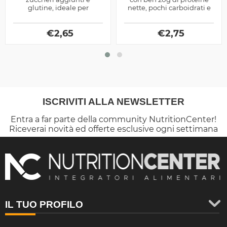
glutine, ideale per
nette, pochi carboidrati e
spezzare la monotonia
grassi, versione limitata al
della dieta ipocalorica per
Salted Caramel
dimagrire
€
2,65
€
2,75
ISCRIVITI ALLA NEWSLETTER
Entra a far parte della community NutritionCenter!
Riceverai novità ed offerte esclusive ogni settimana
IL TUO PROFILO