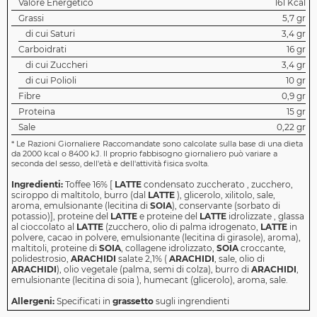
Valore Energetico
161 Kcal
Grassi
5,7 gr
di cui Saturi
3,4 gr
Carboidrati
16 gr
di cui Zuccheri
3,4 gr
di cui Polioli
10 gr
Fibre
0,9 gr
Proteina
15 gr
Sale
0,22 gr
*
Le Razioni Giornaliere Raccomandate sono calcolate sulla base di una dieta
da 2000 kcal o 8400 kJ. Il proprio fabbisogno giornaliero può variare a
seconda del sesso, dell'età e dell'attività fisica svolta.
Ingredienti:
Toffee 16% [
LATTE
condensato zuccherato , zucchero,
sciroppo di maltitolo, burro (dal
LATTE
), glicerolo, xilitolo, sale,
aroma, emulsionante (lecitina di
SOIA
), conservante (sorbato di
potassio)], proteine ​​del
LATTE
e proteine ​​del
LATTE
idrolizzate , glassa
al cioccolato al
LATTE
(zucchero, olio di palma idrogenato,
LATTE
in
polvere, cacao in polvere, emulsionante (lecitina di girasole), aroma),
maltitoli, proteine ​​di
SOIA
, collagene idrolizzato,
SOIA
croccante,
polidestrosio,
ARACHIDI
salate 2,1% (
ARACHIDI
, sale, olio di
ARACHIDI
), olio vegetale (palma, semi di colza), burro di
ARACHIDI
,
emulsionante (lecitina di soia ), humecant (glicerolo), aroma, sale.
Allergeni:
Specificati in
grassetto
sugli ingrendienti