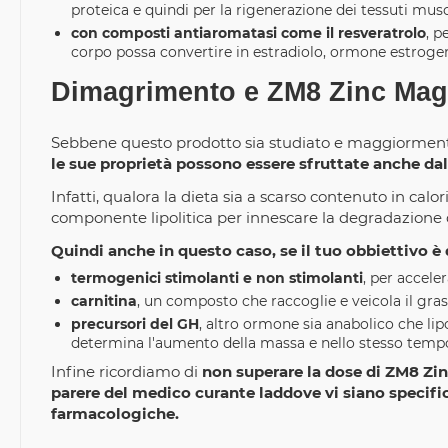
proteica e quindi per la rigenerazione dei tessuti mus
con composti antiaromatasi come il resveratrolo
, p
corpo possa convertire in estradiolo, ormone estrogen
Dimagrimento e ZM8 Zinc Ma
Sebbene questo prodotto sia studiato e maggiormente
le sue proprietà possono essere sfruttate anche da
Infatti, qualora la dieta sia a scarso contenuto in calor
componente lipolitica per innescare la degradazione dei
Quindi anche in questo caso, se il tuo obbiettivo è 
termogenici stimolanti e non stimolanti
, per accele
carnitina
, un composto che raccoglie e veicola il gras
precursori del GH
, altro ormone sia anabolico che lip
determina l'aumento della massa e nello stesso tempo
Infine ricordiamo di
non superare la dose di ZM8 Zin
parere del medico curante laddove vi siano specifi
farmacologiche.