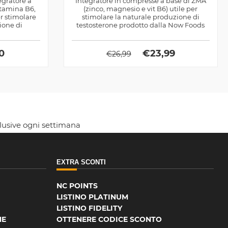
egratore a
Integratore in compresse a base di ZMA
itamina B6,
(zinco, magnesio e vit B6) utile per
r stimolare
stimolare la naturale produzione di
ione di
testosterone prodotto dalla Now Foods
0
€
23,99
€
26,99
clusive ogni settimana
EXTRA SCONTI
NC POINTS
LISTINO PLATINUM
LISTINO FIDELITY
NE
OTTENERE CODICE SCONTO