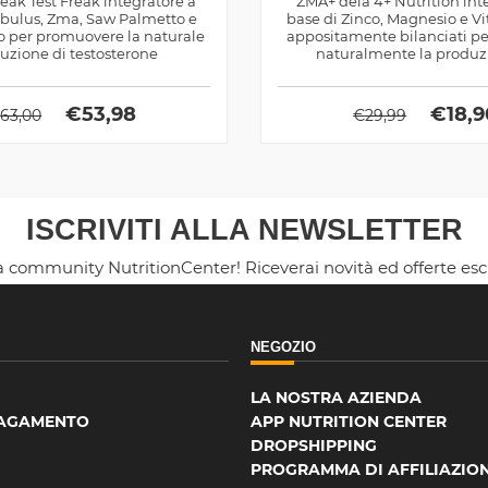
ak Test Freak integratore a
ZMA+ dela 4+ Nutrition int
ribulus, Zma, Saw Palmetto e
base di Zinco, Magnesio e V
o per promuovere la naturale
appositamente bilanciati pe
uzione di testosterone
naturalmente la produz
Testosterone
€
53,98
€
18,9
€
63,00
€
29,99
ISCRIVITI ALLA NEWSLETTER
la community NutritionCenter! Riceverai novità ed offerte es
NEGOZIO
LA NOSTRA AZIENDA
PAGAMENTO
APP NUTRITION CENTER
DROPSHIPPING
PROGRAMMA DI AFFILIAZIO