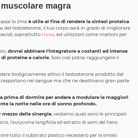
 muscolare magra
 massa lo zma
è utile al fine di rendere la sintesi proteica
a del testosterone, il tuo corpo sarà in grado di migliorare
oacidi, soprattutto i
, ed utilizzarli come mattoni per
bcaa
ato,
dovrai abbinare l'integratore a costanti ed intense
di proteine e calorie
. Solo così potrai raggiungere il
endere bioligicamente attivo il testosterone prodotto dal
lo trasportano nel sangue ma che ne deattivano gran parte
era prima di dormire per andare a modulare le maggiori
te la notte nelle ore di sonno profondo.
er mezzo delle sinergie
, vediamo quali sono le principali:
tris, l'eurycoma longifolia ed estratto di semi del fieno
nire tutto il substrato plastico necessario per la sintesi