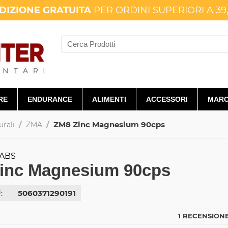
DIZIONE GRATUITA
PER ORDINI SUPERIORI A 39
RE
ENDURANCE
ALIMENTI
ACCESSORI
MARC
/
/
ZM8 Zinc Magnesium 90cps
urali
ZMA
ABS
inc Magnesium 90cps
:
5060371290191
1 RECENSIONE