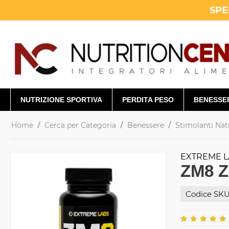
SPE
NUTRIZIONE SPORTIVA
PERDITA PESO
BENESSE
/
/
/
Home
Cerca per Categoria
Benessere
Stimolanti Nat
EXTREME L
ZM8 Z
Codice SKU