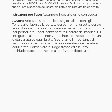
*
Le Razioni Giornaliere Raccomandate sono calcolate sulla base di
una dieta da 2000 kcal o 8400 kJ. Il proprio fabbisogno giornaliero
può variare a seconda del sesso, dell'età e dell'attività fisica svolta.
Istruzioni per l'uso:
Assumere 3 cps al giorno con acqua.
Avvertenze:
Non superare le dosi giornaliere consigliate.
Tenere al di fuori dalla portata dei bambini al di sotto dei tre
anni. Non assumere in gravidanza e nei bambini o comunque
per periodi prolungati senza sentire il parere del medico. Gli
integratori alimentari non vanno intesi come sostituti di una
dieta variata ed equilibrata. Ricordiamo l’importanza di
seguire uno stile di vita sano e un’alimentazione variata ed
equilibrata. Conservare in luogo fresco ed asciutto.
Richiudere accuratamente la confezione dopo l'uso.