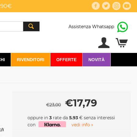
,90€
Assistenza Whatsapp
HI
RIVENDITORI
OFFERTE
NOVITÀ
€
17,79
€
23,00
oppure in
3
rate da
5.93
€ senza interessi
con
vedi info »
/I