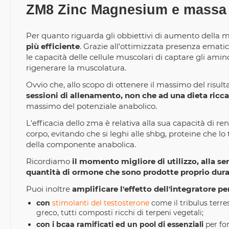
ZM8 Zinc Magnesium e massa
Per quanto riguarda gli obbiettivi di aumento della
più efficiente
. Grazie all'ottimizzata presenza ematic
le capacità delle cellule muscolari di captare gli amin
rigenerare la muscolatura.
Ovvio che, allo scopo di ottenere il massimo del risult
sessioni di allenamento, non che ad una dieta ricca 
massimo del potenziale anabolico.
L'efficacia dello zma è relativa alla sua capacità di r
corpo, evitando che si leghi alle shbg, proteine che 
della componente anabolica.
Ricordiamo
il momento migliore di utilizzo, alla s
quantità di ormone che sono prodotte proprio duran
Puoi inoltre
amplificare l'effetto dell'integratore p
con
stimolanti del testosterone
come il tribulus terres
greco, tutti composti ricchi di terpeni vegetali;
con i bcaa ramificati ed un pool di essenziali
per for