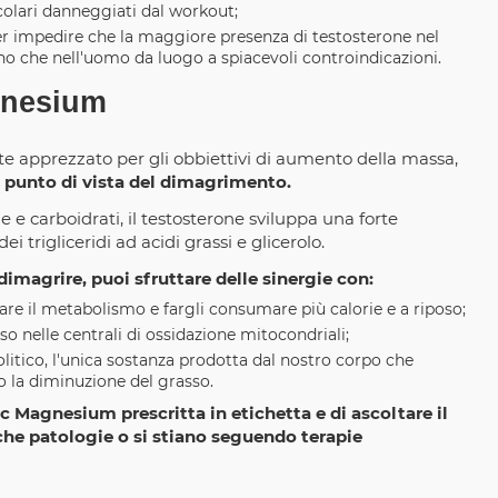
colari danneggiati dal workout;
er impedire che la maggiore presenza di testosterone nel
o che nell'uomo da luogo a spiacevoli controindicazioni.
gnesium
 apprezzato per gli obbiettivi di aumento della massa,
l punto di vista del dimagrimento.
ie e carboidrati, il testosterone sviluppa una forte
 trigliceridi ad acidi grassi e glicerolo.
dimagrire, puoi sfruttare delle sinergie con:
rare il metabolismo e fargli consumare più calorie e a riposo;
so nelle centrali di ossidazione mitocondriali;
olitico, l'unica sostanza prodotta dal nostro corpo che
 la diminuzione del grasso.
c Magnesium prescritta in etichetta e di ascoltare il
che patologie o si stiano seguendo terapie