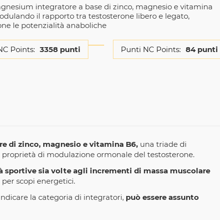
nesium integratore a base di zinco, magnesio e vitamina
dulando il rapporto tra testosterone libero e legato,
e le potenzialità anaboliche
NC Points:
3358 punti
Punti NC Points:
84 punti
re di zinco, magnesio e vitamina B6,
una triade di
ro proprietà di modulazione ormonale del testosterone.
à sportive sia volte agli incrementi di massa muscolare
per scopi energetici.
dicare la categoria di integratori,
può essere assunto