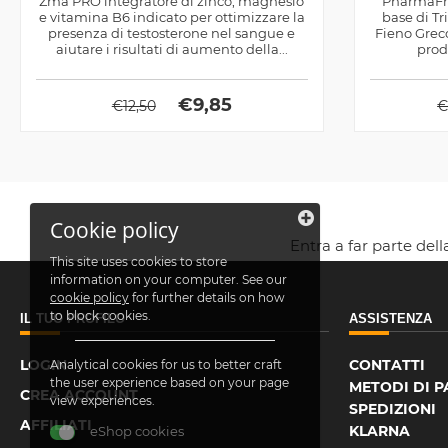
Zma PRO integratore di zinco, magnesio
PharmaFre
e vitamina B6 indicato per ottimizzare la
base di T
presenza di testosterone nel sangue e
Fieno Grec
aiutare i risultati di aumento della...
prod
€
9,85
€
12,50
Cookie policy
Entra a far parte del
This site uses cookies to store
information on your computer. See our
cookie policy
for further details on how
to block cookies.
IL TUO PROFILO
ASSISTENZA
LOGIN
CONTATTI
Analytical cookies for us to better craft
the user experience based on your page
METODI DI 
CREA ACCOUNT
view experiences.
SPEDIZIONI
AFFILIATI
KLARNA
eShop cookies