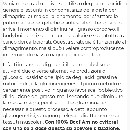
Veniamo ora ad un diverso utilizzo degli aminoacidi in
generale, assunti in concomitanza della dieta per
dimagrire, prima dell'allenamento, per sfruttare le
potenzialità energetiche e anticataboliche; quando
arriva il momento di diminuire il grasso corporeo, il
bodybuilder di solito riduce le calorie e sopratutto a a
carico dei carboidrati. Questa strategia è funzionale al
dimagrimento, ma si può rivelare controproducente
in termini di massa magra già accumulata.
Infatti in carenza di glucidi, il tuo metabolismo
attiverà due diverse alternative produzioni di
glucosio, l'ossidazione lipidica degli acidi grassi nei
mitocondri, e la gluconeogenesi; il primo metodo è
certamente positivo in quanto favorisce l'obbiettivo
di riduzione del grasso, ma il secondo può diminuire
la massa magra, per il fatto che gli aminoacidi
necessari a questo processo, e detti appunto
glucogenetici, vengono prelevati direttamente dai
tessuti muscolari.
Con 100% Beef Amino eviterai
con una sola dose questa spiacevole situazione,