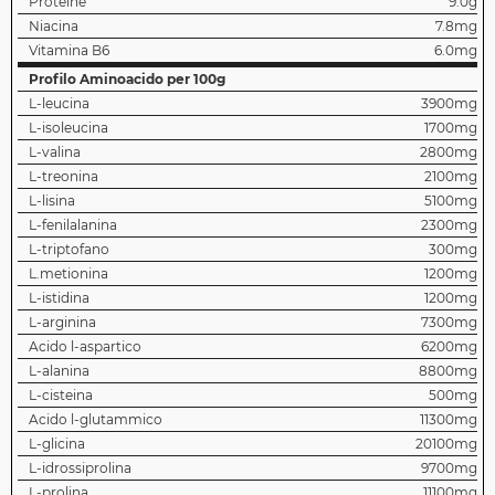
Proteine
9.0g
Niacina
7.8mg
Vitamina B6
6.0mg
Profilo Aminoacido per 100g
L-leucina
3900mg
L-isoleucina
1700mg
L-valina
2800mg
L-treonina
2100mg
L-lisina
5100mg
L-fenilalanina
2300mg
L-triptofano
300mg
L.metionina
1200mg
L-istidina
1200mg
L-arginina
7300mg
Acido l-aspartico
6200mg
L-alanina
8800mg
L-cisteina
500mg
Acido l-glutammico
11300mg
L-glicina
20100mg
L-idrossiprolina
9700mg
L-prolina
11100mg