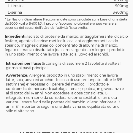
L-tirosina
900mg
L-serina
3400mg
*
Le Razioni Giornaliere Raccomandate sono calcolate sulla base di una dieta
da 2000 kcal o 8400 kJ. Il proprio fabbisogno giornaliero può variare a
seconda del sesso, dell'età e dell'attività fisica svolta.
Ingredienti:
Isolato di proteine da manzo, antiagglomerante: dicalcio
fosfato, agente di carica: metilcellulosa, antiagglomeranti: acido
stearico, magnesio stearico, concentrato di albumina di manzo,
fegato di manzo disidratato (da carne argentina).Allergeni: prodotto
in uno stabilimento che lavora latte, soia, uovo ed arachidi.
Istruzioni per l'uso:
Si consiglia di assumere 2 tavolette 3 volte al
giorno ai pasti principali.
Avvertenze:
Allergeni: prodotto in uno stabilimento che lavora
latte, soia, uovo ed arachidi. In caso di uso prolungato (oltre le 6/8
settimane) e' necessario il parere del medico. Il prodotto e'
controindicato nei casi di patologia renale, epatica, in gravidanza e
al di sotto dei 14 anni. Non eccedere la dose consigliata. Gli
integratori non sono da considerarsi come sostituti di un dieta
variata. Tenere fuori dalla portata dei bambini di eta' inferiore ai 3
anni. E’ importante seguire una dieta varia ed equilibrata ed uno
stile di vita sano.