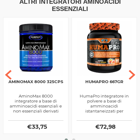
ALTRI INTEGRATORI AMINOACIDI
ESSENZIALI
AMINOMAX 8000 325CPS
HUMAPRO 667GR
AminoMax 8000
HumaPro integratore in
integratore a base di
polvere a base di
amminoacidi essenziali e
amminoacidi
non essenziali derivati
istantaneizzati per
dalle Proteine del siero del
promuovere la crescita
latte e Caseine, prodotto
muscolare prodotti dalla
dalla Gaspari...
€
33,75
€
72,98
Alri