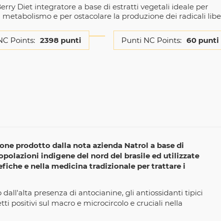
erry Diet integratore a base di estratti vegetali ideale per
 metabolismo e per ostacolare la produzione dei radicali libe
NC Points:
2398 punti
Punti NC Points:
60 punti
one prodotto dalla nota azienda Natrol a base di
opolazioni indigene del nord del brasile ed utilizzate
efiche e nella medicina tradizionale per trattare i
all'alta presenza di antocianine, gli antiossidanti tipici
etti positivi sul macro e microcircolo e cruciali nella