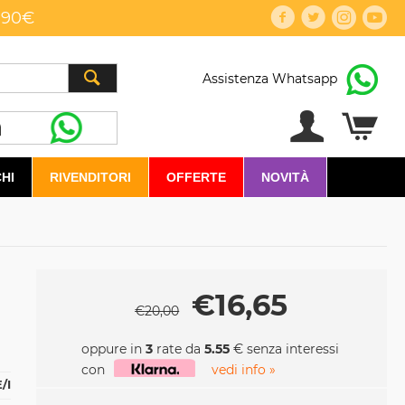
,90€
Assistenza Whatsapp
HI
RIVENDITORI
OFFERTE
NOVITÀ
€
16,65
€
20,00
oppure in
3
rate da
5.55
€ senza interessi
con
vedi info »
/I