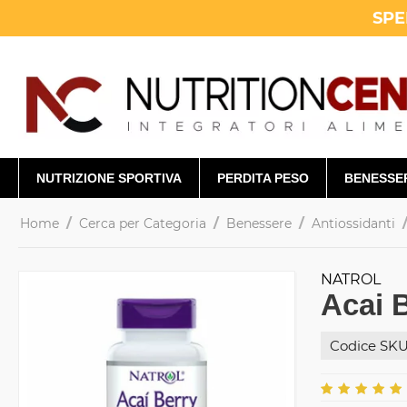
SPE
NUTRIZIONE SPORTIVA
PERDITA PESO
BENESSE
/
/
/
Home
Cerca per Categoria
Benessere
Antiossidanti
NATROL
Acai 
Codice SKU