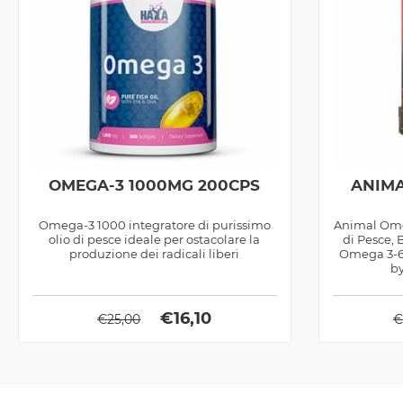
OMEGA-3 1000MG 200CPS
ANIMA
Omega-3 1000 integratore di purissimo
Animal Omeg
olio di pesce ideale per ostacolare la
di Pesce, 
produzione dei radicali liberi
Omega 3-6-
by
€
16,10
€
25,00
€