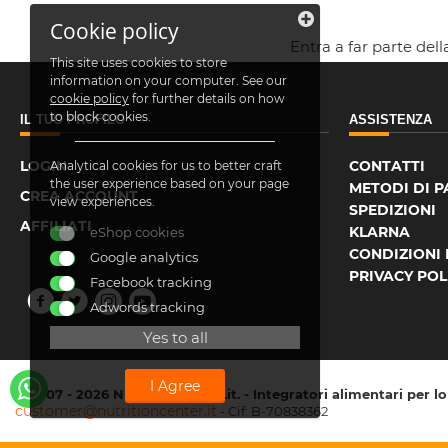
Cookie policy
Entra a far parte del
This site uses cookies to store
information on your computer. See our
cookie policy
for further details on how
to block cookies.
IL TUO PROFILO
ASSISTENZA
LOGIN
CONTATTI
Analytical cookies for us to better craft
the user experience based on your page
METODI DI 
CREA ACCOUNT
view experiences.
SPEDIZIONI
AFFILIATI
KLARNA
eShop cookies
CONDIZIONI 
Google analytics
PRIVACY POL
Facebook tracking
Adwords tracking
Yes to all
I Agree
© 2007 - 2026 NutritionCenter.it. - Integratori alimentari per l
customer@nutritioncenter.it
- Cif: B-70838362