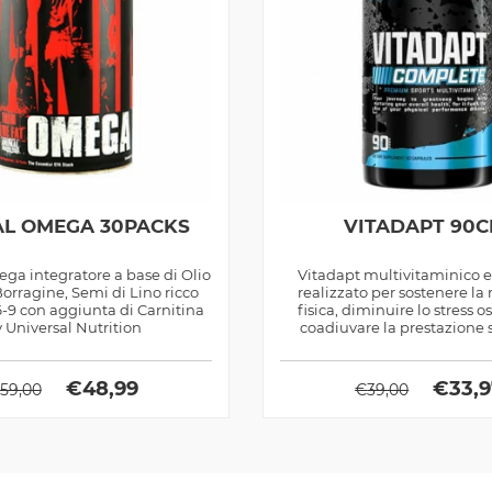
L OMEGA 30PACKS
VITADAPT 90C
a integratore a base di Olio
Vitadapt multivitaminico 
Borragine, Semi di Lino ricco
realizzato per sostenere la 
9 con aggiunta di Carnitina
fisica, diminuire lo stress o
 Universal Nutrition
coadiuvare la prestazione sp
€
48,99
€
33,
59,00
€
39,00