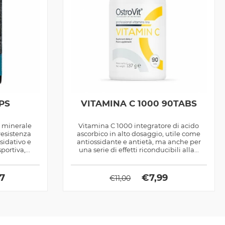
PS
VITAMINA C 1000 90TABS
e minerale
Vitamina C 1000 integratore di acido
resistenza
ascorbico in alto dosaggio, utile come
ssidativo e
antiossidante e antietà, ma anche per
ortiva,...
una serie di effetti riconducibili alla...
97
€
7,99
€
11,00