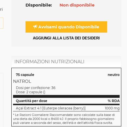
Disponibile:
Non disponibile
ri
Avvisami quando Disponibile
AGGIUNGI ALLA LISTA DEI DESIDERI
INFORMAZIONI NUTRIZIONALI
75 capsule
neutro
NATROL
Dosi per confezione:
36
Dose:
2 capsule
(
)
Quantità per dose
% RDA
Açaí Extract 4:1 [Euterpe oleracea (berry)]
1000 mg
*
Le Razioni Giornaliere Raccomandate sono calcolate sulla base di
una dieta da 2000 kcal o 8400 kJ. Il proprio fabbisogno giornaliero
può variare a seconda del sesso, dell'età e dell'attività fisica svolta.