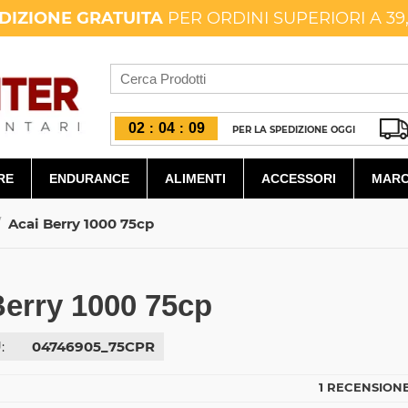
DIZIONE GRATUITA
PER ORDINI SUPERIORI A 39
02
04
08
:
:
PER LA SPEDIZIONE OGGI
RE
ENDURANCE
ALIMENTI
ACCESSORI
MARC
/
Acai Berry 1000 75cp
Berry 1000 75cp
:
04746905_75CPR
1 RECENSIONE