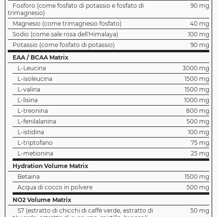
Fosforo (come fosfato di potassio e fosfato di
90 mg
trimagnesio)
Magnesio (come trimagnesio fosfato)
40 mg
Sodio (come sale rosa dell'Himalaya)
100 mg
Potassio (come fosfato di potassio)
90 mg
EAA / BCAA Matrix
L-Leucina
3000 mg
L-isoleucina
1500 mg
L-valina
1500 mg
L-lisina
1000 mg
L-treonina
800 mg
L-fenilalanina
500 mg
L-istidina
100 mg
L-triptofano
75 mg
L-metionina
25 mg
Hydration Volume Matrix
Betaina
1500 mg
Acqua di cocco in polvere
500 mg
NO2 Volume Matrix
S7 (estratto di chicchi di caffè verde, estratto di
50 mg