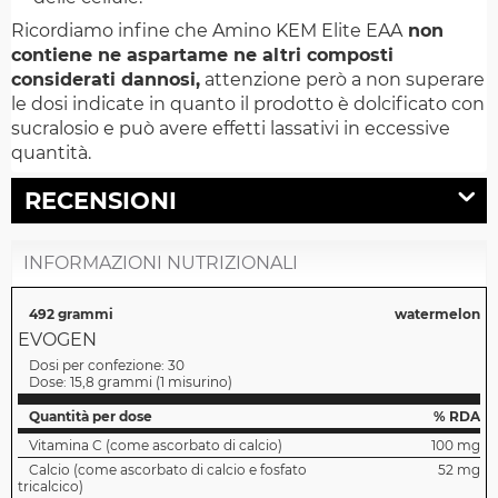
Ricordiamo infine che Amino KEM Elite EAA
non
contiene ne aspartame ne altri composti
considerati dannosi,
attenzione però a non superare
le dosi indicate in quanto il prodotto è dolcificato con
sucralosio e può avere effetti lassativi in eccessive
quantità.
RECENSIONI
INFORMAZIONI NUTRIZIONALI
492 grammi
watermelon
EVOGEN
Dosi per confezione:
30
Dose:
15,8 grammi
(
1 misurino
)
Quantità per dose
% RDA
Vitamina C (come ascorbato di calcio)
100 mg
Calcio (come ascorbato di calcio e fosfato
52 mg
tricalcico)