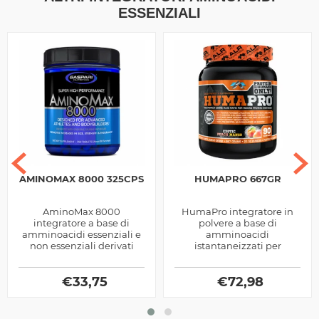
ESSENZIALI
AMINOMAX 8000 325CPS
HUMAPRO 667GR
AminoMax 8000
HumaPro integratore in
integratore a base di
polvere a base di
amminoacidi essenziali e
amminoacidi
non essenziali derivati
istantaneizzati per
dalle Proteine del siero del
promuovere la crescita
latte e Caseine, prodotto
muscolare prodotti dalla
dalla Gaspari...
€
33,75
€
72,98
Alri