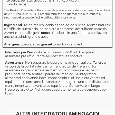
tè verde, estratto di curcuma, mirtillo, broccoli,
cavolo nero)
*
Le Razioni Giornaliere Raccomandate sono calcolate sulla base di una dieta
da 2000 kcal o 8400 kJ. Il proprio fabbisogno giornaliero può variare a
seconda del sesso, dell'età e dell'attività fisica svolta.
Ingredienti:
Acido malico, acido citrico, acido silicico, aroma naturale
e artificiale, sucralosio, barbabietola carotene, acesulfame potassio.
Avvertimento allergeni:
cocco
. Prodotto in una fabbrica che lavora
anche arachidi, grano e uova.
Allergeni:
Specificati in
grassetto
sugli ingrendienti
Istruzioni per l'uso:
diluire 1 misurino in 250 ml di acqua ed
assumere pre e/o durante e/o post attività sportiva.
Avvertenze:
Non superare le dosi giornaliere consigliate. Tenere al
di fuori dalla portata dei bambini al di sotto dei tre anni. Non
assumere in gravidanza e nei bambini o comunque per periodi
prolungati senza sentire il parere del medico. Gli integratori
alimentari non vanno intesi come sostituti di una dieta variata ed
equilibrata. Ricordiamo l’importanza di seguire uno stile di vita sano
e un’alimentazione variata ed equilibrata. Conservare in luogo
fresco ed asciutto. Richiudere accuratamente la confezione dopo
l'uso.
ALTRI INTEGRATORI AMINOACIDI