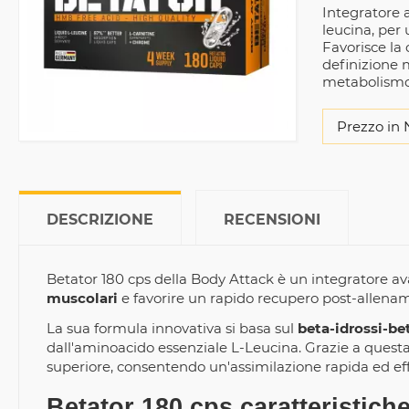
Integratore 
leucina, per 
Favorisce la
definizione mu
metabolismo 
Prezzo in 
DESCRIZIONE
RECENSIONI
Betator 180 cps della Body Attack è un integratore a
muscolari
e favorire un rapido recupero post-allena
La sua formula innovativa si basa sul
beta-idrossi-be
dall'aminoacido essenziale L-Leucina. Grazie a questa
superiore, consentendo un'assimilazione rapida ed effi
Betator 180 cps caratteristiche