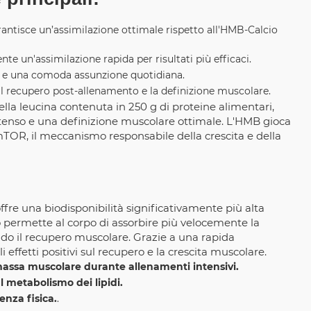
rantisce un’assimilazione ottimale rispetto all'HMB-Calcio
te un'assimilazione rapida per risultati più efficaci.
 e una comoda assunzione quotidiana.
il recupero post-allenamento e la definizione muscolare.
ella leucina contenuta in 250 g di proteine alimentari,
tenso e una definizione muscolare ottimale. L'HMB gioca
 mTOR, il meccanismo responsabile della crescita e della
offre una biodisponibilità significativamente più alta
o permette al corpo di assorbire più velocemente la
do il recupero muscolare. Grazie a una rapida
 effetti positivi sul recupero e la crescita muscolare.
ssa muscolare durante allenamenti intensivi.
l metabolismo dei lipidi.
enza fisica.
.