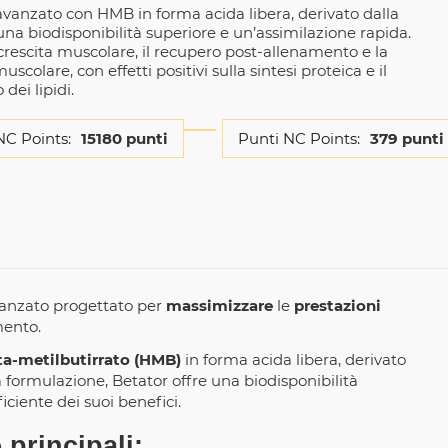
avanzato con HMB in forma acida libera, derivato dalla
una biodisponibilità superiore e un’assimilazione rapida.
 crescita muscolare, il recupero post-allenamento e la
scolare, con effetti positivi sulla sintesi proteica e il
dei lipidi.
NC Points:
15180 punti
Punti NC Points:
379 punti
vanzato progettato per
massimizzare
le
prestazioni
mento.
ta-metilbutirrato (HMB)
in forma acida libera, derivato
 formulazione, Betator offre una biodisponibilità
ciente dei suoi benefici.
 principali: