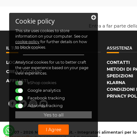
Cookie policy
Entra a far parte del
This site uses cookies to store
information on your computer. See our
cookie policy
for further details on how
to block cookies.
IL TUO PROFILO
ASSISTENZA
LOGIN
CONTATTI
Analytical cookies for us to better craft
the user experience based on your page
METODI DI 
CREA ACCOUNT
view experiences.
SPEDIZIONI
AFFILIATI
KLARNA
eShop cookies
CONDIZIONI 
Google analytics
PRIVACY POL
Facebook tracking
Adwords tracking
Yes to all
I Agree
© 2007 - 2026 NutritionCenter.it. - Integratori alimentari per l