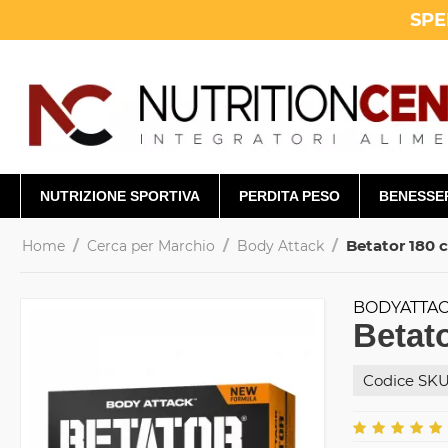
SPE
NUTRIZIONE SPORTIVA
PERDITA PESO
BENESSE
/
/
/
Betator 180 
Home
Cerca per Marchio
Body Attack
BODYATTAC
Betat
Codice SKU