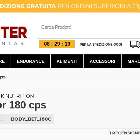
DIZIONE GRATUITA
PER ORDINI SUPERIORI A 39
08
29
18
:
:
PER LA SPEDIZIONE OGGI
RE
ENDURANCE
ALIMENTI
ACCESSORI
MARC
cps
K NUTRITION
or 180 cps
:
BODY_BET_180C
1 RECENSIONE