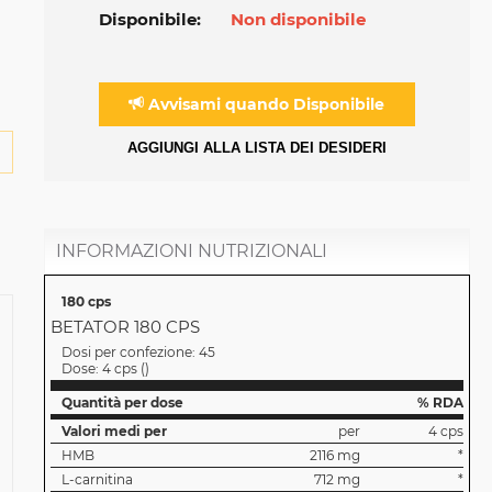
Disponibile:
Non disponibile
Avvisami quando Disponibile
AGGIUNGI ALLA LISTA DEI DESIDERI
INFORMAZIONI NUTRIZIONALI
180 cps
BETATOR 180 CPS
Dosi per confezione:
45
Dose:
4 cps
(
)
Quantità per dose
% RDA
Valori medi per
per
4 cps
HMB
2116 mg
*
L-carnitina
712 mg
*