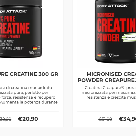
URE CREATINE 300 GR
MICRONISED CRE
POWDER CREAPURE®
ore di creatina monoidrato
Creatina Creapure®: pura,
izzata pura, perfetto per
micronizzata per massimizz
 forza, resistenza e recupero
resistenza e crescita mu
 Aumenta la potenza durante
allenamenti...
€
20,90
€
34,9
€
32,00
€
51,00