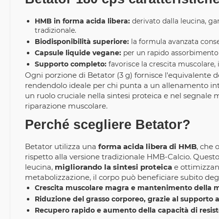
HMB in forma acida libera:
derivato dalla leucina, ga
tradizionale.
Biodisponibilità superiore:
la formula avanzata consen
Capsule liquide vegane:
per un rapido assorbimento
Supporto completo:
favorisce la crescita muscolare, 
Ogni porzione di Betator (3 g) fornisce l'equivalente d
rendendolo ideale per chi punta a un allenamento in
un ruolo cruciale nella sintesi proteica e nel segnale
riparazione muscolare.
Perché scegliere Betator?
Betator utilizza una
forma acida libera di HMB
, che 
rispetto alla versione tradizionale HMB-Calcio. Quest
leucina,
migliorando la sintesi proteica
e ottimizzan
metabolizzazione, il corpo può beneficiare subito degli
Crescita muscolare magra e mantenimento della ma
Riduzione del grasso corporeo, grazie al supporto a
Recupero rapido e aumento della capacità di resist