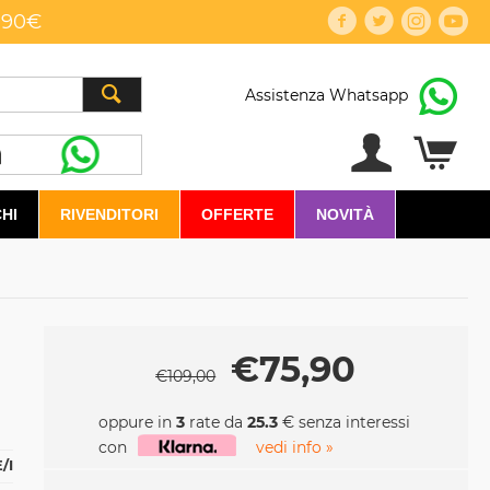
,90€
Assistenza Whatsapp
HI
RIVENDITORI
OFFERTE
NOVITÀ
€
75,90
€
109,00
oppure in
3
rate da
25.3
€ senza interessi
con
vedi info »
/I