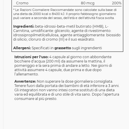
Cromo
80 mcg
200%
*
Le Razioni Giornaliere Raccomandate sono calcolate sulla base di
una dieta da 2000 kcal o 8400 kJ. Il proprio fabbisogno giornaliero
può variare a seconda del sesso, dell'età e dell'attività fisica svolta.
Ingredienti:
beta-idrossi-beta-metil butirrato (HMB), L-
Carnitina, umidificante: glicerolo; agente di rivestimento:
idrossipropilmetilcellulosa, agente antiagglomerante: biossido
di silicio; cloruro di cromo (III) e il suo esaidrato.
Allergeni:
Specificati in
grassetto
sugli ingrendienti
Istruzioni per l'uso:
4 capsule al giorno con abbondante
bicchiere d’acqua (200 ml) da assumere la mattina, il
pomeriggio e la sera prima di andare a letto. Nei giorni di
attività assumere 4 capsule, due prima e due dopo
l’allenamento.
Avvertenze:
Non superare la dose giornaliera consigliata.
Tenere fuori dalla portata dei bambini di età inferiore a 3 anni.
Gli integratori non vanno intesi come sostituti di una dieta
varia ed equilibrata e di uno stile di vita sano. Dopo l’apertura
consumare al più presto.