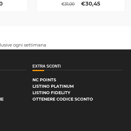
0
€
30,45
€
31,00
clusive ogni settimana
EXTRA SCONTI
NC POINTS
LISTINO PLATINUM
LISTINO FIDELITY
NE
OTTENERE CODICE SCONTO