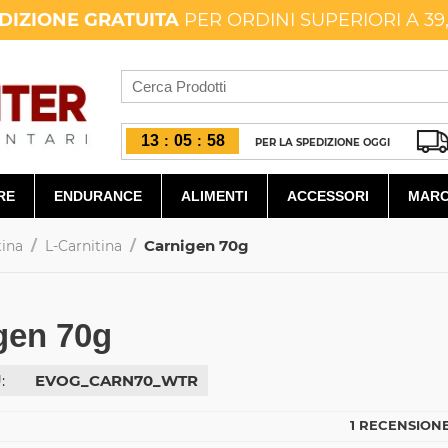
DIZIONE GRATUITA
PER ORDINI SUPERIORI A 39
13
05
57
:
:
PER LA SPEDIZIONE OGGI
RE
ENDURANCE
ALIMENTI
ACCESSORI
MARC
/
/
Carnigen 70g
tina
L-Carnitina
gen 70g
:
EVOG_CARN70_WTR
1 RECENSIONE