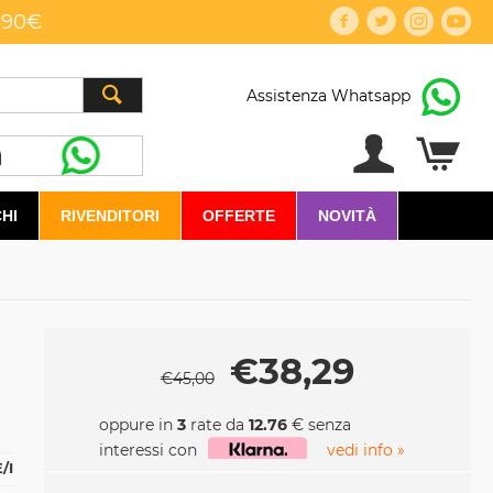
,90€
Assistenza Whatsapp
HI
RIVENDITORI
OFFERTE
NOVITÀ
€
38,29
€
45,00
oppure in
3
rate da
12.76
€ senza
interessi con
vedi info »
/I