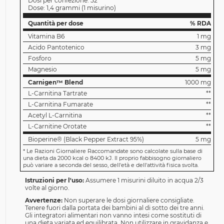
Dosi per confezione:
52
Dose:
1,4 grammi
(
1 misurino
)
Quantità per dose
% RDA
Vitamina B6
1 mg
Acido Pantotenico
3 mg
Fosforo
5 mg
Magnesio
5 mg
Carnigen™ Blend
1000 mg
L-Carnitina Tartrate
**
L-Carnitina Fumarate
**
Acetyl L-Carnitina
**
L-Carnitine Orotate
**
Bioperine® (Black Pepper Extract 95%)
5 mg
*
Le Razioni Giornaliere Raccomandate sono calcolate sulla base di
una dieta da 2000 kcal o 8400 kJ. Il proprio fabbisogno giornaliero
può variare a seconda del sesso, dell'età e dell'attività fisica svolta.
Istruzioni per l'uso:
Assumere 1 misurini diluito in acqua 2/3
volte al giorno.
Avvertenze:
Non superare le dosi giornaliere consigliate.
Tenere fuori dalla portata dei bambini al di sotto dei tre anni.
Gli integratori alimentari non vanno intesi come sostituti di
una dieta variata ed equilibrata. Non utilizzare in gravidanza e