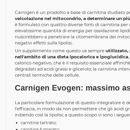
Carnigen è un prodotto a base di carnitina studiato 
veicolazione nel mitocondrio, a determinare un pi
è formulato con quattro diverse fonti di carnitina per
elevatissime quantità di energia per ossidazione lipidi
riuscirebbero a penetrare la citomembrana dei mitoco
negativi effetti sulla lipolisi.
Un supplemento come questo va sempre
utilizzato
nell'ambito di una dieta ipocalorica e ipoglucidica
calorico negativo, che è il requisito essenziale affinché
degradati ad acidi grassi e glicerolo; la carnitina inter
centrali termiche delle cellule.
Carnigen Evogen: massimo ass
La particolare formulazione di questo integratore è de
l'efficacia, in modo da non permettere che gli acidi g
inibendo così la lipolisi; a questo scopo vi sono i se
carnitina tartrato;
carnitina fumarato;