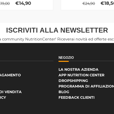
€
14,90
€
18,5
€
19,00
€
24,90
ISCRIVITI ALLA NEWSLETTER
la community NutritionCenter! Riceverai novità ed offerte es
NEGOZIO
LA NOSTRA AZIENDA
PAGAMENTO
APP NUTRITION CENTER
DROPSHIPPING
PROGRAMMA DI AFFILIAZIO
DI VENDITA
BLOG
ICY
FEEDBACK CLIENTI