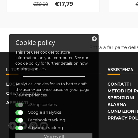
€
17,79
€
30,00
Cookie policy
Entra a far parte del
This site uses cookies to store
information on your computer. See our
cookie policy
for further details on how
to block cookies.
IL TUO PROFILO
ASSISTENZA
LOGIN
CONTATTI
Analytical cookies for us to better craft
the user experience based on your page
METODI DI 
CREA ACCOUNT
view experiences.
SPEDIZIONI
AFFILIATI
KLARNA
eShop cookies
CONDIZIONI 
Google analytics
PRIVACY POL
Facebook tracking
Adwords tracking
Yes to all