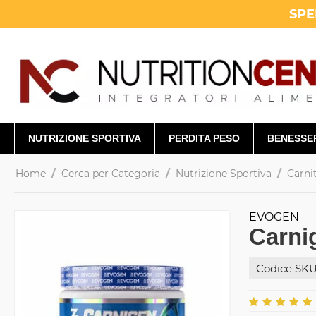
SPE
NUTRIZIONE SPORTIVA
PERDITA PESO
BENESSE
/
/
/
Home
Cerca per Categoria
Nutrizione Sportiva
Carni
EVOGEN
Carni
Codice SKU