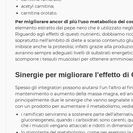
acetyl carnitina;
carnitina orotato.
Per migliorare ancor di più l'uso metabolico dei co
elemento estratto dal pepe nero che è utilizzato negli 
Riguardo agli effetti di questi nutrienti, dobbiamo ricor
sopratutto nell'ambito di diete a scarso contenuto gluc
inibisce anche la proteolisi; infatti grazie alla produzi
avranno sempre adeguati livelli di substrati energeti
scomporre i tessuti muscolari per ottenere amminoacid
Sinergie per migliorare l'effetto di 
Spesso gli integratori possono aiutarsi l'un l'altro al f
mantenimento o aumento della massa magra, ed anche
principalmente due le sinergie che vanno segnalate i
con un prodotto per aumentare il metabolismo, vedia
i ramificati serviranno a sostenere parte dell'alterna
gluconeogenesi, quando i carboidrati sono carenti, que
che i muscoli vengano attaccati e ridotti in dimension
lo stimolante del metabolismo, come per esempio la c