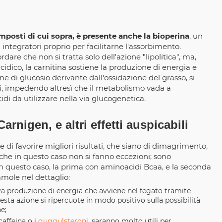
mposti di cui sopra, è presente anche la bioperina
, un
integratori proprio per facilitarne l'assorbimento.
dare che non si tratta solo dell'azione "lipolitica", ma,
idico, la carnitina sostiene la produzione di energia e
one di glucosio derivante dall'ossidazione del grasso, si
ci, impedendo altresì che il metabolismo vada a
i da utilizzare nella via glucogenetica.
Carnigen, e altri effetti auspicabili
ine di favorire migliori risultati, che siano di dimagrimento,
 in questo caso non si fanno eccezioni; sono
n questo caso, la prima con aminoacidi Bcaa, e la seconda
mole nel dettaglio:
tiva produzione di energia che avviene nel fegato tramite
sta azione si ripercuote in modo positivo sulla possibilità
e;
affeina o i
guggulsteroni
, saranno molto utili per