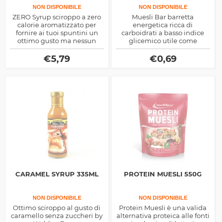
NON DISPONIBILE
NON DISPONIBILE
ZERO Syrup sciroppo a zero
Muesli Bar barretta
calorie aromatizzato per
energetica ricca di
fornire ai tuoi spuntini un
carboidrati a basso indice
ottimo gusto ma nessun
glicemico utile come
nutriente, ideale nelle diete
spuntino per colazione o
che mirano al
anche prima del workout,
€
5,79
€
0,69
dimagrimento
contiene anche vitamina D e
acido folico
CARAMEL SYRUP 335ML
PROTEIN MUESLI 550G
NON DISPONIBILE
NON DISPONIBILE
Ottimo sciroppo al gusto di
Protein Muesli è una valida
caramello senza zuccheri by
alternativa proteica alle fonti