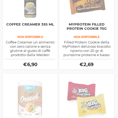
COFFEE CREAMER 355 ML
MYPROTEIN FILLED
PROTEIN COOKIE 75G
NON DISPONIBILE
NON DISPONIBILE
Coffee Creamer un alimento
Filled Protein Cookie della
con zero calorie e senza
MyProtein delizioso biscotto
glutine al gusto di caffè
ripieno con 20 gr di
prodotto dalla Walden
purissime proteine e basso
Farms.
apporto di carboidrati
€
6,90
€
2,69