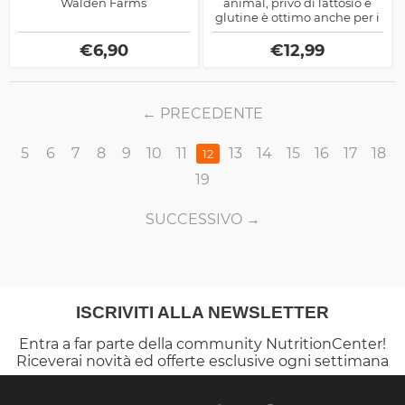
Walden Farms
animal, privo di lattosio e
glutine è ottimo anche per i
vegani, provalo per
colazione con acqua o latte
€
6,90
€
12,99
scremato
PRECEDENTE
5
6
7
8
9
10
11
13
14
15
16
17
18
12
19
SUCCESSIVO
ISCRIVITI ALLA NEWSLETTER
Entra a far parte della community NutritionCenter!
Riceverai novità ed offerte esclusive ogni settimana