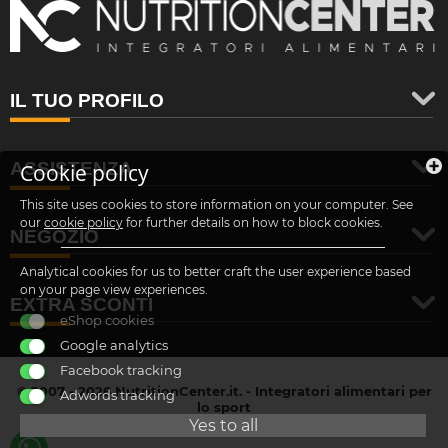
IL TUO PROFILO
ASSISTENZA
Cookie policy
This site uses cookies to store information on your computer. See
our
cookie policy
for further details on how to block cookies.
NEGOZIO
Analytical cookies for us to better craft the user experience based
on your page view experiences.
EXTRA SCONTI
eShop cookies
Google analytics
Facebook tracking
© 2007 - 2026 NutritionCenter.it. - Integratori alimentari per
Adwords tracking
lo sport
customer@nutritioncenter.it
Yes to all
- Cif: B-70838362