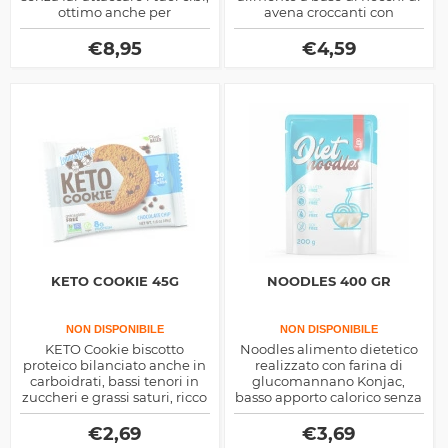
ottimo anche per
avena croccanti con
aromatizzare gli alimenti,
aggiunta di Cocco, Uva e
fornisce solo 2 calorie per
semi di Chia, Goji e Cacao
€
8,95
€
4,59
puff
tutti di origine biologica
KETO COOKIE 45G
NOODLES 400 GR
NON DISPONIBILE
NON DISPONIBILE
KETO Cookie biscotto
Noodles alimento dietetico
proteico bilanciato anche in
realizzato con farina di
carboidrati, bassi tenori in
glucomannano Konjac,
zuccheri e grassi saturi, ricco
basso apporto calorico senza
di fibra e realizzato con
grassi ne zuccheri se non in
farina di lupino e mandorla
misura trascurabile, ottimo
€
2,69
€
3,69
con proteine del pisello,
come sostitutivo pasti