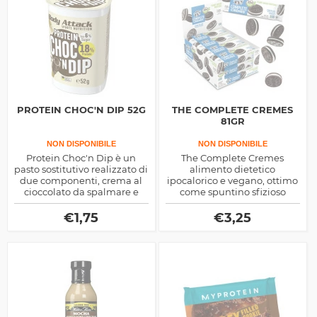
PROTEIN CHOC'N DIP 52G
THE COMPLETE CREMES
81GR
NON DISPONIBILE
NON DISPONIBILE
Protein Choc'n Dip è un
The Complete Cremes
pasto sostitutivo realizzato di
alimento dietetico
due componenti, crema al
ipocalorico e vegano, ottimo
cioccolato da spalmare e
come spuntino sfizioso
grissini per gustarla,
sostitutivo, contiene tre
contiene il 20% di proteine
diverse fonti di proteine
€
1,75
€
3,25
del siero, ideale per spezzare
vegetali
la dieta dimagrante