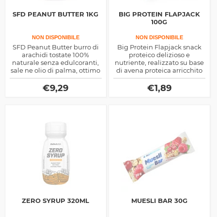
SFD PEANUT BUTTER 1KG
BIG PROTEIN FLAPJACK
100G
NON DISPONIBILE
NON DISPONIBILE
SFD Peanut Butter burro di
Big Protein Flapjack snack
arachidi tostate 100%
proteico delizioso e
naturale senza edulcoranti,
nutriente, realizzato su base
sale ne olio di palma, ottimo
di avena proteica arricchito
come energetico e proteico
di whey protein, fibra di
di natura vegetale
tapioca e isolato proteico
€
9,29
€
1,89
della soia, ottimo come
sostitutivo del pasto
ZERO SYRUP 320ML
MUESLI BAR 30G