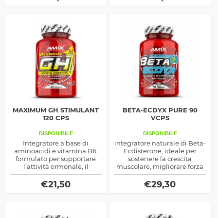
produzione ormonale.
concentrazione (500 mg per
Perfetto per atleti e chi vuole
compressa), aiuta a ridurre
favorire il benessere fisico.
ansia e affaticamento,
migliorare la resistenza
fisica e mentale, favorire il
recupero muscolare e
sostenere il sistema
immunitario.
MAXIMUM GH STIMULANT
BETA-ECDYX PURE 90
120 CPS
VCPS
DISPONIBILE
DISPONIBILE
Integratore a base di
integratore naturale di Beta-
aminoacidi e vitamina B6,
Ecdisterone, ideale per
formulato per supportare
sostenere la crescita
l’attività ormonale, il
muscolare, migliorare forza
metabolismo proteico ed
e recupero senza influire sui
energetico.
livelli ormonali. Perfetto per
€
21,50
€
29,30
sportivi e bodybuilder che
cercano un supporto
anabolico sicuro ed efficace.