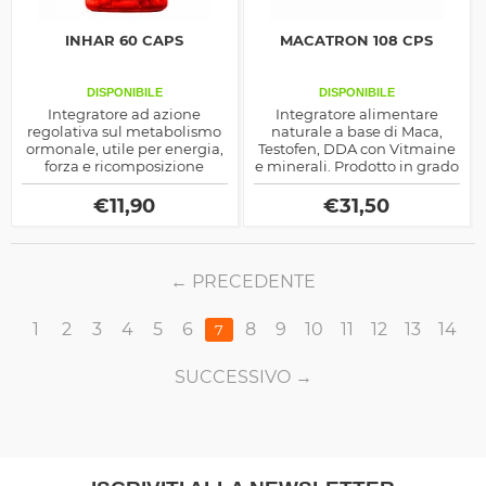
INHAR 60 CAPS
MACATRON 108 CPS
DISPONIBILE
DISPONIBILE
Integratore ad azione
Integratore alimentare
regolativa sul metabolismo
naturale a base di Maca,
ormonale, utile per energia,
Testofen, DDA con Vitmaine
forza e ricomposizione
e minerali. Prodotto in grado
corporea.
di stimolare la sintesi
proteica, aumentare i livelli
€
11,90
€
31,50
di testosterone libero, ridurre
la stanchezza fisica,
migliorare le prestazioni
sessuali.
PRECEDENTE
1
2
3
4
5
6
8
9
10
11
12
13
14
7
SUCCESSIVO