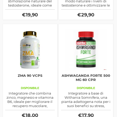
stimolazione naturale del
modo naturale i livelli di
testosterone, ideale come
testosterone e ottimizzare le
aiuto per lo sviluppo della
performance sportive. La sua
massa ma anche per
formula, avanzata favorisce
€
19,90
€
29,90
diminuire il grasso corporeo.
la forza, il recupero
muscolare e il benessere
generale, rendendolo ideale
per chi pratica attività fisica
intensa.
ZMA 90 VCPS
ASHWAGANDA FORTE 500
MG 60 CPR
DISPONIBILE
DISPONIBILE
Integratore che combina
Integratore a base di
zinco, magnesio e vitamina
Withania Somnifera, una
B6, ideale per migliorare il
pianta adattogena nota per i
recupero muscolare,
suoi benefici su stress,
ottimizzare la qualità del
energia e benessere
sonno e supportare la
generale. Grazie alla sua alta
€
18,00
€
17,90