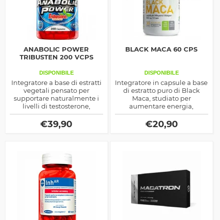
ANABOLIC POWER
BLACK MACA 60 CPS
TRIBUSTEN 200 VCPS
DISPONIBILE
DISPONIBILE
Integratore a base di estratti
Integratore in capsule a base
vegetali pensato per
di estratto puro di Black
supportare naturalmente i
Maca, studiato per
livelli di testosterone,
aumentare energia,
migliorare forza, energia e
resistenza e supportare
vitalità maschile. Ideale per
l'equilibrio ormonale,
€
39,90
€
20,90
sportivi e uomini attivi,
migliorando la vitalità
favorisce le performance
quotidiana.
fisiche e il benessere
ormonale.