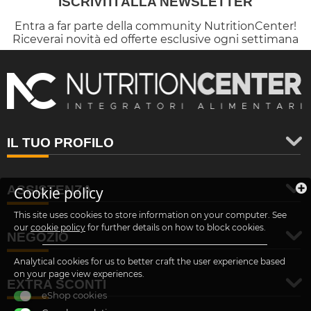
ISCRIVITI ALLA NEWSLETTER
Entra a far parte della community NutritionCenter!
Riceverai novità ed offerte esclusive ogni settimana
IL TUO PROFILO
ASSISTENZA
Cookie policy
This site uses cookies to store information on your computer. See
our
cookie policy
for further details on how to block cookies.
NEGOZIO
Analytical cookies for us to better craft the user experience based
on your page view experiences.
EXTRA SCONTI
eShop cookies