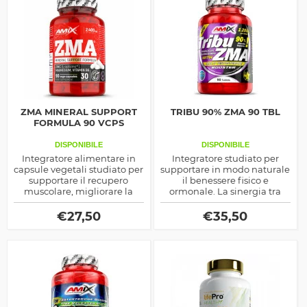
ZMA MINERAL SUPPORT
TRIBU 90% ZMA 90 TBL
FORMULA 90 VCPS
DISPONIBILE
DISPONIBILE
Integratore alimentare in
Integratore studiato per
capsule vegetali studiato per
supportare in modo naturale
supportare il recupero
il benessere fisico e
muscolare, migliorare la
ormonale. La sinergia tra
qualità del sonno e
estratto di Tribulus terrestris
contribuire al
al 90% di saponine e il
€
27,50
€
35,50
mantenimento di normali
complesso ZMA favorisce la
livelli ormonali, in
produzione naturale di
particolare di testosterone.
testosterone, migliora il
recupero muscolare e
supporta una qualità del
sonno ottimale.