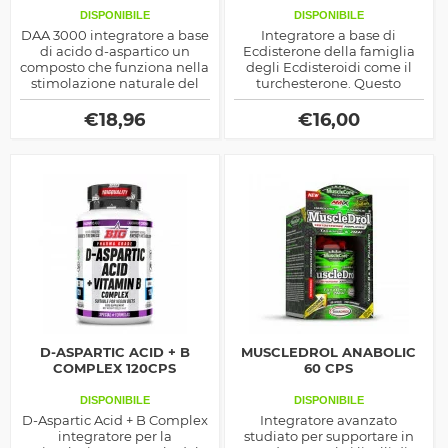
DISPONIBILE
DISPONIBILE
DAA 3000 integratore a base
Integratore a base di
di acido d-aspartico un
Ecdisterone della famiglia
composto che funziona nella
degli Ecdisteroidi come il
stimolazione naturale del
turchesterone. Questo
rilascio di testosterone,
integratore è capace di
ideale sia per aumentare la
stimolare la sintesi proteica
€
18,96
€
16,00
massa che diminuire il
aumentare la massa
grasso
muscolare con la relativa
diminuzione di grasso
corporeo.
D-ASPARTIC ACID + B
MUSCLEDROL ANABOLIC
COMPLEX 120CPS
60 CPS
DISPONIBILE
DISPONIBILE
D-Aspartic Acid + B Complex
Integratore avanzato
integratore per la
studiato per supportare in