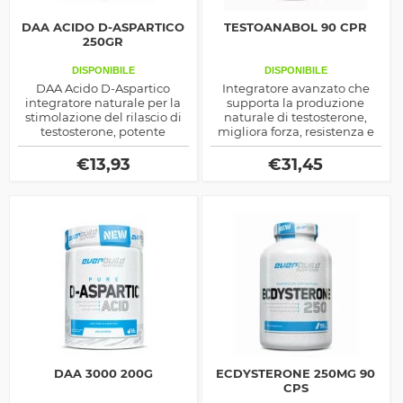
DAA ACIDO D-ASPARTICO
TESTOANABOL 90 CPR
250GR
DISPONIBILE
DISPONIBILE
DAA Acido D-Aspartico
Integratore avanzato che
integratore naturale per la
supporta la produzione
stimolazione del rilascio di
naturale di testosterone,
testosterone, potente
migliora forza, resistenza e
ormone anabolico e
recupero. Grazie a estratti
lipolitico che accresce forza e
vegetali, minerali e DAA,
€
13,93
€
31,45
massa muscolare
favorisce la sintesi proteica,
protegge la prostata e
combatte la stanchezza
fisica e mentale.
DAA 3000 200G
ECDYSTERONE 250MG 90
CPS