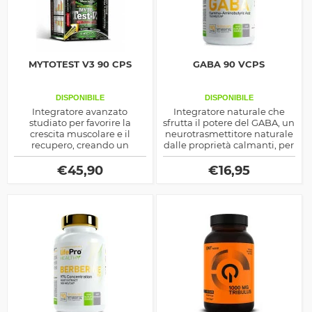
MYTOTEST V3 90 CPS
GABA 90 VCPS
DISPONIBILE
DISPONIBILE
Integratore avanzato
Integratore naturale che
studiato per favorire la
sfrutta il potere del GABA, un
crescita muscolare e il
neurotrasmettitore naturale
recupero, creando un
dalle proprietà calmanti, per
ambiente anabolico
favorire il relax e aiutare a
ottimale. Grazie a una
gestire lo stress quotidiano.
€
45,90
€
16,95
formula sinergica che
include estratti botanici, D-
Aspartic Acid ed
Epicatechina, supporta la
naturale produzione di
testosterone e contrasta
l'azione della miostatina.