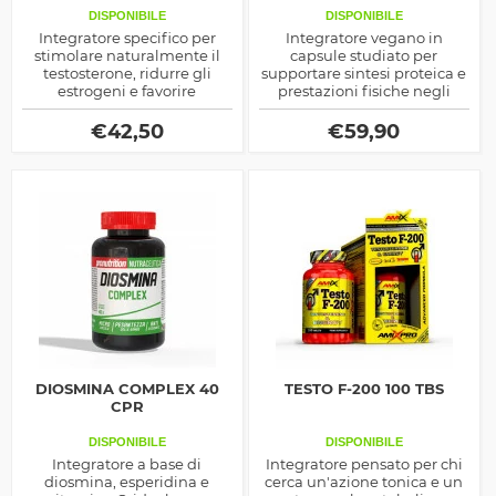
DISPONIBILE
DISPONIBILE
Integratore specifico per
Integratore vegano in
stimolare naturalmente il
capsule studiato per
testosterone, ridurre gli
supportare sintesi proteica e
estrogeni e favorire
prestazioni fisiche negli
l’aumento di massa
sportivi.
muscolare magra, forza e
€
42,50
€
59,90
performance sportiva.
DIOSMINA COMPLEX 40
TESTO F-200 100 TBS
CPR
DISPONIBILE
DISPONIBILE
Integratore a base di
Integratore pensato per chi
diosmina, esperidina e
cerca un'azione tonica e un