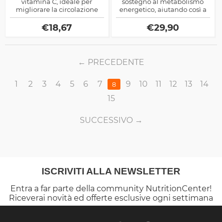
vitamina C, ideale per
sostegno al metabolismo
migliorare la circolazione
energetico, aiutando così a
venosa, rinforzare le pareti
mantenere livelli di energia
capillari e contrastare la
ottimali durante le attività
€
18,67
€
29,90
sensazione di gambe
quotidiane e sportive.
pesanti e gonfie.
PRECEDENTE
1
2
3
4
5
6
7
9
10
11
12
13
14
8
15
SUCCESSIVO
ISCRIVITI ALLA NEWSLETTER
Entra a far parte della community NutritionCenter!
Riceverai novità ed offerte esclusive ogni settimana