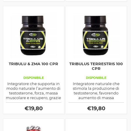
e nutrienti essenziali,
e contribuire a contrastare la
stimola la sintesi proteica,
caduta dei capelli.
incrementa la forza e
supporta il recupero.
TRIBULU & ZMA 100 CPR
TRIBULUS TERRESTRIS 100
CPR
DISPONIBILE
DISPONIBILE
Integratore che supporta in
Integratore naturale che
modo naturale l’aumento di
stimola la produzione di
testosterone, forza, massa
testosterone, favorendo
muscolare e recupero, grazie
aumento di massa
alla combinazione di
muscolare, forza, potenza
Tribulus Terrestris e ZMA.
fisica e migliorando la libido.
€
19,80
€
19,80