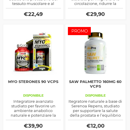
tessuto muscolare e al
circolazione, ridurre la
miglioramento delle
ritenzione idrica e sostenere
prestazioni fisiche.
la tonicità della pelle,
€
22,49
€
29,90
donando alle gambe una
sensazione di leggerezza.
PROMO
MYO STERONES 90 VCPS
SAW PALMETTO 160MG 60
VCPS
DISPONIBILE
DISPONIBILE
Integratore avanzato
Itegratore naturale a base di
studiato per favorire un
Serenoa Repens, studiato
ambiente anabolico
per supportare la salute
naturale e potenziare la
della prostata e l’equilibrio
crescita muscolare. Grazie a
ormonale. Con 160 mg di
una sinergia di estratti
estratto per capsula, può
€
39,90
€
12,00
botanici, attivatori anabolici
favorire il benessere urinario