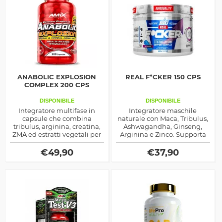
ANABOLIC EXPLOSION
REAL F*CKER 150 CPS
COMPLEX 200 CPS
DISPONIBILE
DISPONIBILE
Integratore multifase in
Integratore maschile
capsule che combina
naturale con Maca, Tribulus,
tribulus, arginina, creatina,
Ashwagandha, Ginseng,
ZMA ed estratti vegetali per
Arginina e Zinco. Supporta
aumentare forza, massa
libido, energia e benessere
muscolare e recupero.
ormonale, ideale per periodi
€
49,90
€
37,90
di stress o stanchezza.