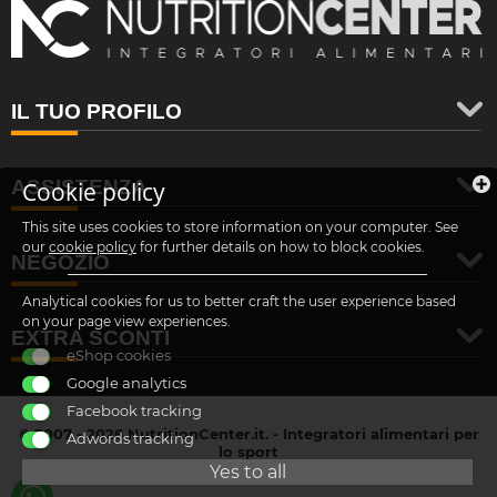
IL TUO PROFILO
ASSISTENZA
Cookie policy
This site uses cookies to store information on your computer. See
our
cookie policy
for further details on how to block cookies.
NEGOZIO
Analytical cookies for us to better craft the user experience based
on your page view experiences.
EXTRA SCONTI
eShop cookies
Google analytics
Facebook tracking
© 2007 - 2026 NutritionCenter.it. - Integratori alimentari per
Adwords tracking
lo sport
customer@nutritioncenter.it
Yes to all
- Cif: B-70838362