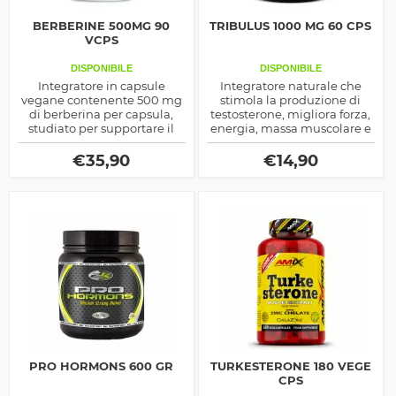
BERBERINE 500MG 90
TRIBULUS 1000 MG 60 CPS
VCPS
DISPONIBILE
DISPONIBILE
Integratore in capsule
Integratore naturale che
vegane contenente 500 mg
stimola la produzione di
di berberina per capsula,
testosterone, migliora forza,
studiato per supportare il
energia, massa muscolare e
metabolismo del glucosio e
sostiene la libido maschile.
la salute cardiovascolare.
€
35,90
€
14,90
PRO HORMONS 600 GR
TURKESTERONE 180 VEGE
CPS