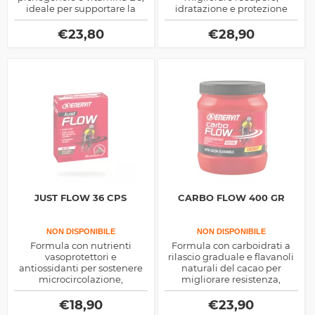
ideale per supportare la
idratazione e protezione
performance sportiva.
muscolare. Ideale per atleti e
sportivi intensivi.
€
23,80
€
28,90
JUST FLOW 36 CPS
CARBO FLOW 400 GR
NON DISPONIBILE
NON DISPONIBILE
Formula con nutrienti
Formula con carboidrati a
vasoprotettori e
rilascio graduale e flavanoli
antiossidanti per sostenere
naturali del cacao per
microcircolazione,
migliorare resistenza,
concentrazione e benessere
ossigenazione e
cardiovascolare. Migliora
performance. Ideale per
€
18,90
€
23,90
ossigenazione e vitalità
sport di endurance e attività