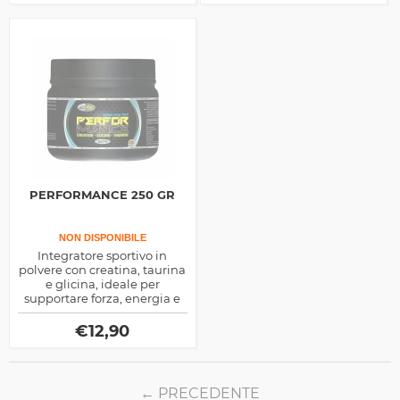
quotidiana.
intense.
PERFORMANCE 250 GR
NON DISPONIBILE
Integratore sportivo in
polvere con creatina, taurina
e glicina, ideale per
supportare forza, energia e
performance durante
l’allenamento.
€
12,90
PRECEDENTE