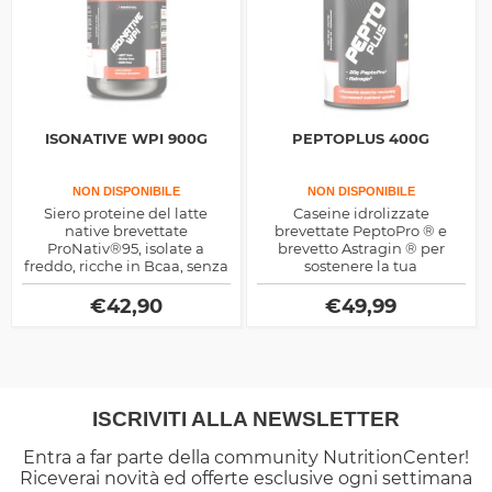
ISONATIVE WPI 900G
PEPTOPLUS 400G
NON DISPONIBILE
NON DISPONIBILE
Siero proteine del latte
Caseine idrolizzate
native brevettate
brevettate PeptoPro ® e
ProNativ®95, isolate a
brevetto Astragin ® per
freddo, ricche in Bcaa, senza
sostenere la tua
glutine, zuccheri aggiunti,
performance e ottimizzare il
colesterolo, ed arricchite in
recupero
€
42,90
€
49,99
Astragin®
ISCRIVITI ALLA NEWSLETTER
Entra a far parte della community NutritionCenter!
Riceverai novità ed offerte esclusive ogni settimana