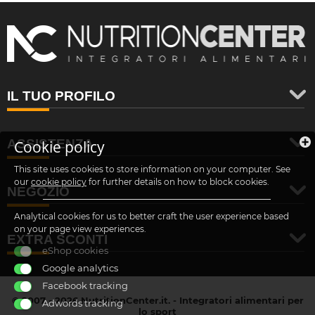
IL TUO PROFILO
ASSISTENZA
Cookie policy
This site uses cookies to store information on your computer. See
our
cookie policy
for further details on how to block cookies.
NEGOZIO
Analytical cookies for us to better craft the user experience based
on your page view experiences.
EXTRA SCONTI
eShop cookies
Google analytics
Facebook tracking
© 2007 - 2026 NutritionCenter.it. - Integratori alimentari per
Adwords tracking
lo sport