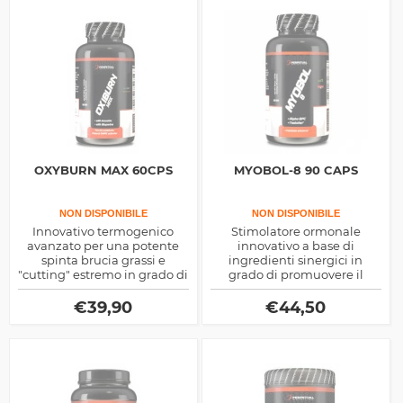
OXYBURN MAX 60CPS
MYOBOL-8 90 CAPS
NON DISPONIBILE
NON DISPONIBILE
Innovativo termogenico
Stimolatore ormonale
avanzato per una potente
innovativo a base di
spinta brucia grassi e
ingredienti sinergici in
"cutting" estremo in grado di
grado di promuovere il
favorire perdita di peso e
rilascio endogeno degli
definizione muscolare.
ormoni anabolici GH e
€
39,90
€
44,50
Testosterone