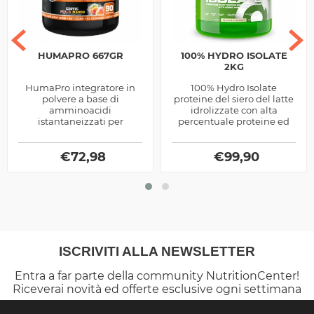
HUMAPRO 667GR
100% HYDRO ISOLATE
2KG
HumaPro integratore in
100% Hydro Isolate
polvere a base di
proteine del siero del latte
amminoacidi
idrolizzate con alta
istantaneizzati per
percentuale proteine ed
promuovere la crescita
glutammina e arginina
muscolare prodotti dalla
aggiunti prodotta dalla
€
72,98
Alri
Scitec Nutrition
€
99,90
ISCRIVITI ALLA NEWSLETTER
Entra a far parte della community NutritionCenter!
Riceverai novità ed offerte esclusive ogni settimana