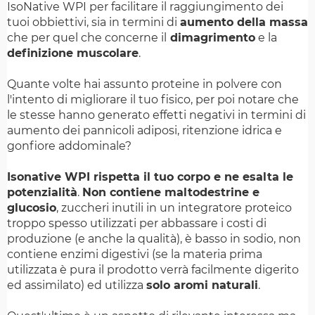
IsoNative WPI per facilitare il raggiungimento dei
tuoi obbiettivi, sia in termini di
aumento della massa
che per quel che concerne il
dimagrimento
e la
definizione muscolare
.
Quante volte hai assunto proteine in polvere con
l'intento di migliorare il tuo fisico, per poi notare che
le stesse hanno generato effetti negativi in termini di
aumento dei pannicoli adiposi, ritenzione idrica e
gonfiore addominale?
Isonative WPI rispetta il tuo corpo e ne esalta le
potenzialità
.
Non contiene maltodestrine e
glucosio
, zuccheri inutili in un integratore proteico
troppo spesso utilizzati per abbassare i costi di
produzione (e anche la qualità), è basso in sodio, non
contiene enzimi digestivi (se la materia prima
utilizzata è pura il prodotto verrà facilmente digerito
ed assimilato) ed utilizza
solo aromi naturali
.