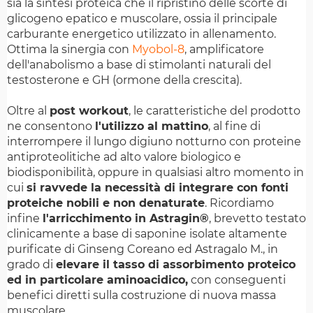
sia la sintesi proteica che il ripristino delle scorte di
glicogeno epatico e muscolare, ossia il principale
carburante energetico utilizzato in allenamento.
Ottima la sinergia con
Myobol-8
, amplificatore
dell'anabolismo a base di stimolanti naturali del
testosterone e GH (ormone della crescita).
Oltre al
post workout
, le caratteristiche del prodotto
ne consentono
l'utilizzo al mattino
, al fine di
interrompere il lungo digiuno notturno con proteine
antiproteolitiche ad alto valore biologico e
biodisponibilità, oppure in qualsiasi altro momento in
cui
si ravvede la necessità di integrare con fonti
proteiche nobili e non denaturate
. Ricordiamo
infine
l'arricchimento in Astragin®
, brevetto testato
clinicamente a base di saponine isolate altamente
purificate di Ginseng Coreano ed Astragalo M., in
grado di
elevare il tasso di assorbimento proteico
ed in particolare aminoacidico,
con conseguenti
benefici diretti sulla costruzione di nuova massa
muscolare.