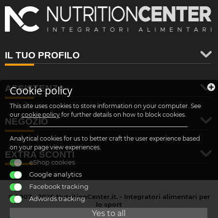
IL TUO PROFILO
ASSISTENZA
Cookie policy
This site uses cookies to store information on your computer. See
our
cookie policy
for further details on how to block cookies.
NEGOZIO
Analytical cookies for us to better craft the user experience based
on your page view experiences.
EXTRA SCONTI
eShop cookies
Google analytics
Facebook tracking
© 2007 - 2026 NutritionCenter.it. - Integratori alimentari per
Adwords tracking
lo sport
customer@nutritioncenter.it
Yes to all
- Cif: B-70838362