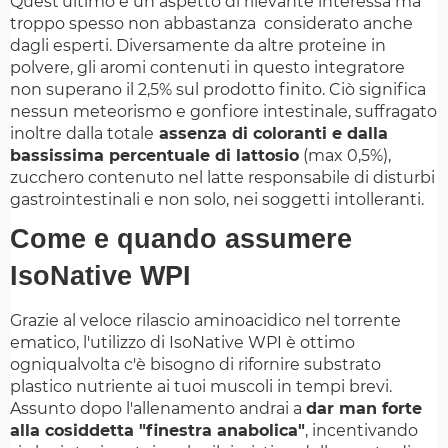
Quest'ultimo è un aspetto di rilevante interessa ma
troppo spesso non abbastanza considerato anche
dagli esperti. Diversamente da altre proteine in
polvere, gli aromi contenuti in questo integratore
non superano il 2,5% sul prodotto finito. Ciò significa
nessun meteorismo e gonfiore intestinale, suffragato
inoltre dalla totale
assenza di coloranti e dalla
bassissima percentuale di lattosio
(max 0,5%),
zucchero contenuto nel latte responsabile di disturbi
gastrointestinali e non solo, nei soggetti intolleranti.
Come e quando assumere
IsoNative WPI
Grazie al veloce rilascio aminoacidico nel torrente
ematico, l'utilizzo di IsoNative WPI è ottimo
ogniqualvolta c'è bisogno di rifornire substrato
plastico nutriente ai tuoi muscoli in tempi brevi.
Assunto dopo l'allenamento andrai a
dar man forte
alla cosiddetta "finestra anabolica"
, incentivando