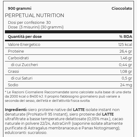
900 grammi
Cioccolato
PERPETUAL NUTRITION
Dosi per confezione:
30
Dose:
(3 misurini)
(
30 grammi
)
Quantità per dose
% RDA
Valore Energetico
125 kcal
Proteine
26,4 gr
Carboidrati
1,46 gr
di cui Zuccheri
0,44 gr
Grassi
1,08 gr
di cui Saturi
0,5 gr
Sodio
24 mg
*
Le Razioni Giornaliere Raccomandate sono calcolate sulla base di una dieta
da 2000 kcal o 8400 kJ. Il proprio fabbisogno giornaliero può variare a
seconda del sesso, dell'età e dell'attività fisica svolta.
Ingredienti:
siero proteine native del
LATTE
isolate instant non
denaturate (ProNativ® 95 Instant), siero proteine del
LATTE
ultrafiltrate a basse temperature delattosate (0,05% max.), cacao
naturale in polvere 22/24, AstraGin® (saponine isolate altamente
purificate di Astragalus membranaceus e Panax Notoginseng);
edulcoranti: sucralosio.