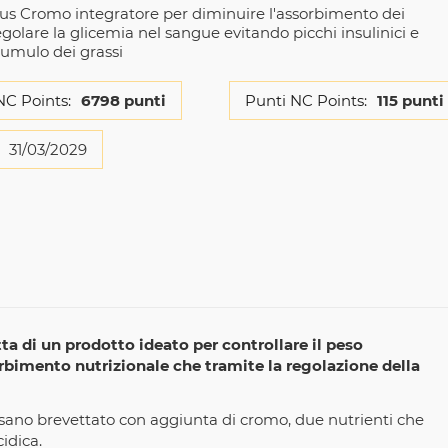
us Cromo integratore per diminuire l'assorbimento dei
egolare la glicemia nel sangue evitando picchi insulinici e
umulo dei grassi
NC Points:
6798 punti
Punti NC Points:
115 punti
31/03/2029
atta di un prodotto ideato per controllare il peso
rbimento nutrizionale che tramite la regolazione della
osano brevettato con aggiunta di cromo, due nutrienti che
idica.