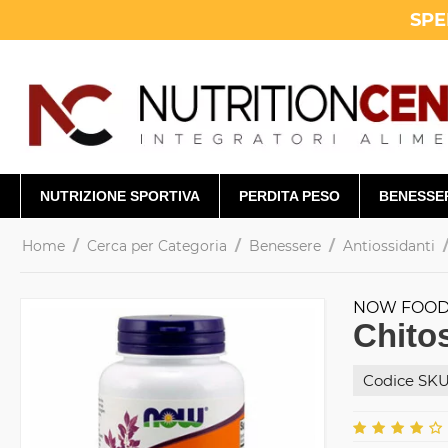
SPE
NUTRIZIONE SPORTIVA
PERDITA PESO
BENESSE
/
/
/
Home
Cerca per Categoria
Benessere
Antiossidanti
NOW FOO
Chito
Codice SKU