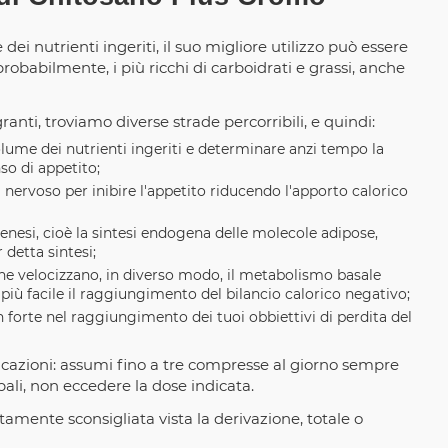
i nutrienti ingeriti, il suo migliore utilizzo può essere
robabilmente, i più ricchi di carboidrati e grassi, anche
anti, troviamo diverse strade percorribili, e quindi:
lume dei nutrienti ingeriti e determinare anzi tempo la
so di appetito;
nervoso per inibire l'appetito riducendo l'apporto calorico
genesi, cioè la sintesi endogena delle molecole adipose,
detta sintesi;
he velocizzano, in diverso modo, il metabolismo basale
più facile il raggiungimento del bilancio calorico negativo;
orte nel raggiungimento dei tuoi obbiettivi di perdita del
dicazioni: assumi fino a tre compresse al giorno sempre
li, non eccedere la dose indicata.
utamente sconsigliata vista la derivazione, totale o