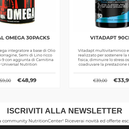
L OMEGA 30PACKS
VITADAPT 90C
a integratore a base di Olio
Vitadapt multivitaminico 
Borragine, Semi di Lino ricco
realizzato per sostenere la 
9 con aggiunta di Carnitina
fisica, diminuire lo stress o
 Universal Nutrition
coadiuvare la prestazione sp
€
48,99
€
33,
59,00
€
39,00
ISCRIVITI ALLA NEWSLETTER
la community NutritionCenter! Riceverai novità ed offerte es