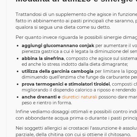
Trattandosi di un supplemento che agisce in funzione de
fatto in abbinamento ai pasti principali che saranno, p
qualora si segua una dieta come su detto.
Per quanto invece riguarda le possibili sinergie dimagr
aggiungi glucomannano conjak
per aumentare il vo
pienezza gastrica a cui è legata la diminuzione del sen
abbina la sinefrina
, composto che agisce sul sistema 
ed anche lo stress indotto dalla dieta dimagrante;
utilizza della garcinia cambogia
per limitare la lipo
diminuendo quell'enzima che funge da carburante per 
prova termogenici e stimolatori tiroidei
, composti c
migliorando il dispendio calorico a riposo e rendendo 
anche drenanti e
diuretici naturali
possono dare man f
peso e rientro in forma.
Infine vediamo dosaggi ottimali e possibili contro in
con abbondante acqua prima o durante i pasti principa
Nei soggetti allergici ai crostacei l'assunzione è assol
parziale, della chitina con cui si ottiene il chitosano.