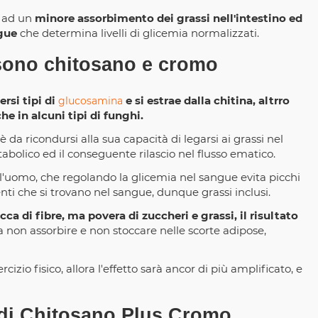
i ad un
minore assorbimento dei grassi nell'intestino ed
ngue
che determina livelli di glicemia normalizzati.
sono chitosano e cromo
rsi tipi di
e si estrae dalla chitina, altrro
glucosamina
e in alcuni tipi di funghi.
 da ricondursi alla sua capacità di legarsi ai grassi nel
bolico ed il conseguente rilascio nel flusso ematico.
 l'uomo, che regolando la glicemia nel sangue evita picchi
enti che si trovano nel sangue, dunque grassi inclusi.
a di fibre, ma povera di zuccheri e grassi, il risultato
a non assorbire e non stoccare nelle scorte adipose,
cizio fisico, allora l'effetto sarà ancor di più amplificato, e
e di Chitosano Plus Cromo