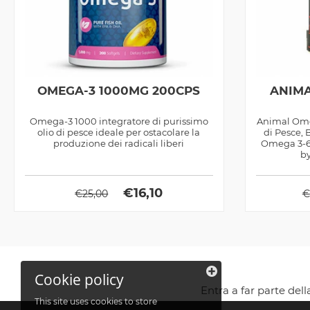
OMEGA-3 1000MG 200CPS
ANIMA
Omega-3 1000 integratore di purissimo
Animal Omeg
olio di pesce ideale per ostacolare la
di Pesce, 
produzione dei radicali liberi
Omega 3-6-
by
€
16,10
€
25,00
€
Cookie policy
Entra a far parte del
This site uses cookies to store