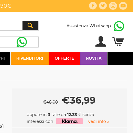
,90€
Assistenza Whatsapp
HI
RIVENDITORI
OFFERTE
NOVITÀ
€
36,99
€
48,00
oppure in
3
rate da
12.33
€ senza
interessi con
vedi info »
/I