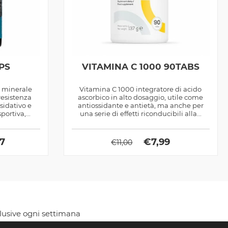
PS
VITAMINA C 1000 90TABS
e minerale
Vitamina C 1000 integratore di acido
resistenza
ascorbico in alto dosaggio, utile come
ssidativo e
antiossidante e antietà, ma anche per
ortiva,...
una serie di effetti riconducibili alla...
97
€
7,99
€
11,00
clusive ogni settimana