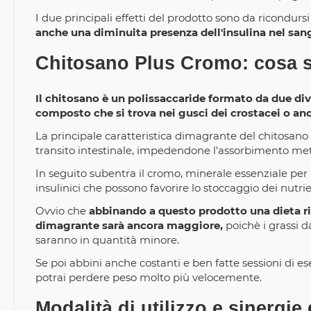
I due principali effetti del prodotto sono da ricondurs
anche una diminuita presenza dell'insulina nel sa
Chitosano Plus Cromo: cosa 
Il chitosano è un polissaccaride formato da due dive
composto che si trova nei gusci dei crostacei o anch
La principale caratteristica dimagrante del chitosano è
transito intestinale, impedendone l'assorbimento meta
In seguito subentra il cromo, minerale essenziale per
insulinici che possono favorire lo stoccaggio dei nutri
Ovvio che
abbinando a questo prodotto una dieta ricc
dimagrante sarà ancora maggiore,
poichè i grassi d
saranno in quantità minore.
Se poi abbini anche costanti e ben fatte sessioni di eser
potrai perdere peso molto più velocemente.
Modalità di utilizzo e sinergi