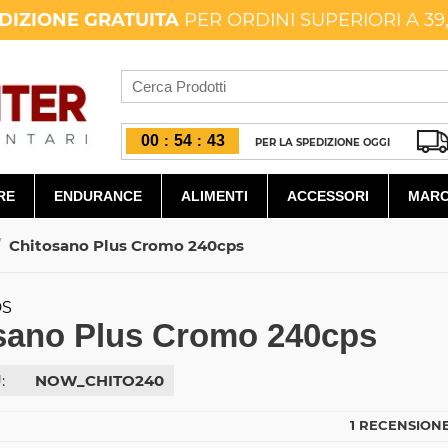
DIZIONE GRATUITA
PER ORDINI SUPERIORI A 39
00
54
42
:
:
PER LA SPEDIZIONE OGGI
RE
ENDURANCE
ALIMENTI
ACCESSORI
MARC
/
Chitosano Plus Cromo 240cps
DS
sano Plus Cromo 240cps
:
NOW_CHITO240
1 RECENSIONE