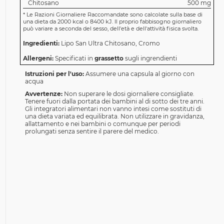
Chitosano
500 mg
*
Le Razioni Giornaliere Raccomandate sono calcolate sulla base di
una dieta da 2000 kcal o 8400 kJ. Il proprio fabbisogno giornaliero
può variare a seconda del sesso, dell'età e dell'attività fisica svolta.
Ingredienti:
Lipo San Ultra Chitosano, Cromo
Allergeni:
Specificati in
grassetto
sugli ingrendienti
Istruzioni per l'uso:
Assumere una capsula al giorno con
acqua
Avvertenze:
Non superare le dosi giornaliere consigliate.
Tenere fuori dalla portata dei bambini al di sotto dei tre anni.
Gli integratori alimentari non vanno intesi come sostituti di
una dieta variata ed equilibrata. Non utilizzare in gravidanza,
allattamento e nei bambini o comunque per periodi
prolungati senza sentire il parere del medico.