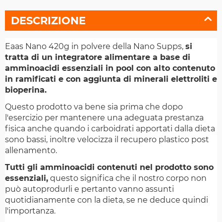
DESCRIZIONE
Eaas Nano 420g in polvere della Nano Supps,
si
tratta di un integratore alimentare a base di
amminoacidi essenziali in pool con alto contenuto
in ramificati e con aggiunta di minerali elettroliti e
bioperina.
Questo prodotto va bene sia prima che dopo
l'esercizio per mantenere una adeguata prestanza
fisica anche quando i carboidrati apportati dalla dieta
sono bassi, inoltre velocizza il recupero plastico post
allenamento.
Tutti gli amminoacidi contenuti nel prodotto sono
essenziali,
questo significa che il nostro corpo non
può autoprodurli e pertanto vanno assunti
quotidianamente con la dieta, se ne deduce quindi
l'importanza.