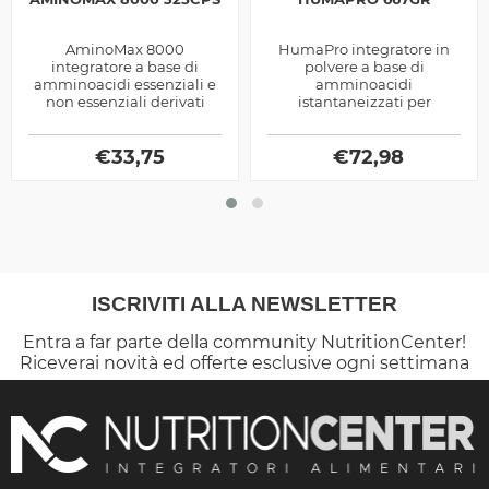
AminoMax 8000
HumaPro integratore in
integratore a base di
polvere a base di
amminoacidi essenziali e
amminoacidi
non essenziali derivati
istantaneizzati per
dalle Proteine del siero del
promuovere la crescita
latte e Caseine, prodotto
muscolare prodotti dalla
dalla Gaspari...
€
33,75
€
72,98
Alri
ISCRIVITI ALLA NEWSLETTER
Entra a far parte della community NutritionCenter!
Riceverai novità ed offerte esclusive ogni settimana