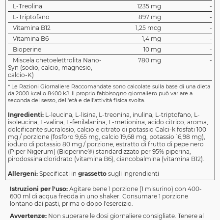
L-Treolina
1235 mg
-
L-Triptofano
897 mg
-
Vitamina B12
1,25 mcg
-
Vitamina B6
1,4 mg
-
Bioperine
10 mg
-
Miscela chetoelettrolita Nano-
780 mg
-
Syn (sodio, calcio, magnesio,
calcio-K)
*
Le Razioni Giornaliere Raccomandate sono calcolate sulla base di una dieta
da 2000 kcal o 8400 kJ. Il proprio fabbisogno giornaliero può variare a
seconda del sesso, dell'età e dell'attività fisica svolta.
Ingredienti:
L-leucina, L-lisina, L-treonina, inulina, L-triptofano, L-
isoleucina, L-valina, L-fenilalanina, L-metionina, acido citrico, aroma,
dolcificante sucralosio, calcio e citrato di potassio Calci-k fosfati 100
mg / porzione (fosforo 9,65 mg, calcio 19,68 mg, potassio 16,98 mg),
ioduro di potassio 80 mg / porzione, estratto di frutto di pepe nero
(Piper Nigerum) (Bioperine®) standardizzato per 95% piperina,
pirodossina cloridrato (vitamina B6), ciancobalmina (vitamina B12).
Allergeni:
Specificati in
grassetto
sugli ingrendienti
Istruzioni per l'uso:
Agitare bene 1 porzione (1 misurino) con 400-
600 ml di acqua fredda in uno shaker. Consumare 1 porzione
lontano dai pasti, prima o dopo l'esercizio.
Avvertenze:
Non superare le dosi giornaliere consigliate. Tenere al