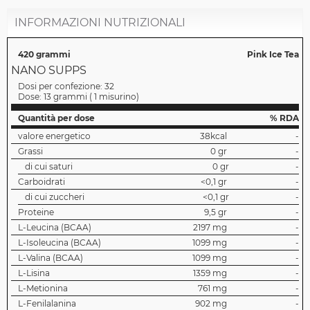
INFORMAZIONI NUTRIZIONALI
420 grammi
Pink Ice Tea
NANO SUPPS
Dosi per confezione:
32
Dose:
13 grammi
(
1 misurino
)
Quantità per dose
% RDA
valore energetico
38kcal
-
Grassi
0 gr
-
di cui saturi
0 gr
-
Carboidrati
<0,1 gr
-
di cui zuccheri
<0,1 gr
-
Proteine
9,5 gr
-
L-Leucina (BCAA)
2197 mg
-
L-Isoleucina (BCAA)
1099 mg
-
L-Valina (BCAA)
1099 mg
-
L-Lisina
1359 mg
-
L-Metionina
761 mg
-
L-Fenilalanina
902 mg
-