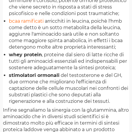
diminuire il cortisolo, potente ormone proteolitico
che viene secreto in risposta a stati di stress
psicofisico e nelle condizioni post traumatiche;
bcaa ramificati
arricchiti in leucina, poichè l'hmb
come detto è un sotto metabolita della leucina,
aggiunre l'aminoacido sarà utile e non soltanto
come maggiore spinta anabolica, in effetti i bcaa
detengono molte altre proprietà interessanti;
whey protein
, proteine dal siero di latte ricche di
tutti gli aminoacidi essenziali ed indispensabili per
sostenere adeguatamente la sintesi proteica;
stimolatori ormonali
del testosterone e del GH,
due ormone che migliorano l'efficienza di
captazione delle cellule muscolari nei confronti dei
substrati plastici che sono deputati alla
rigenerazione e alla costruzione dei tessuti.
Infine segnaliamo la sinergia con la glutammina, altro
aminoacido che in diversi studi scientifici si è
dimostrato molto più efficace in termini di sintesi
proteica laddove venga abbinato a un prodotto