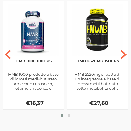
HMB 1000 100CPS
HMB 2520MG 150CPS
HMB 1000 prodotto a base
HMB 2520mg si tratta di
di idrossi metil-butirrato
un integratore a base di
arricchito con calcio,
idrossi metil butirrato,
ottimo anabolico e
sotto metabolita della
antiproteolitico, si tratta di
leucina capace di
un sotto metabolita...
migliorare l'anabolismo ed
€
16,37
evitare la...
€
27,60