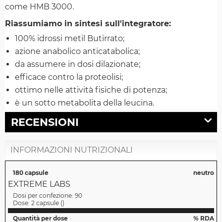
come HMB 3000.
Riassumiamo in sintesi sull'integratore:
100% idrossi metil Butirrato;
azione anabolico anticatabolica;
da assumere in dosi dilazionate;
efficace contro la proteolisi;
ottimo nelle attività fisiche di potenza;
è un sotto metabolita della leucina.
RECENSIONI
INFORMAZIONI NUTRIZIONALI
180 capsule
neutro
EXTREME LABS
Dosi per confezione:
90
Dose:
2 capsule
(
)
Quantità per dose
% RDA