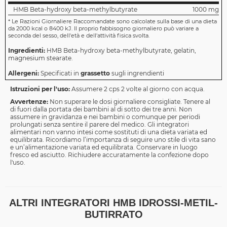
HMB Beta-hydroxy beta-methylbutyrate
1000 mg
*
Le Razioni Giornaliere Raccomandate sono calcolate sulla base di una dieta
da 2000 kcal o 8400 kJ. Il proprio fabbisogno giornaliero può variare a
seconda del sesso, dell'età e dell'attività fisica svolta.
Ingredienti:
HMB Beta-hydroxy beta-methylbutyrate, gelatin,
magnesium stearate.
Allergeni:
Specificati in
grassetto
sugli ingrendienti
Istruzioni per l'uso:
Assumere 2 cps 2 volte al giorno con acqua.
Avvertenze:
Non superare le dosi giornaliere consigliate. Tenere al
di fuori dalla portata dei bambini al di sotto dei tre anni. Non
assumere in gravidanza e nei bambini o comunque per periodi
prolungati senza sentire il parere del medico. Gli integratori
alimentari non vanno intesi come sostituti di una dieta variata ed
equilibrata. Ricordiamo l’importanza di seguire uno stile di vita sano
e un’alimentazione variata ed equilibrata. Conservare in luogo
fresco ed asciutto. Richiudere accuratamente la confezione dopo
l'uso.
ALTRI INTEGRATORI HMB IDROSSI-METIL-
BUTIRRATO