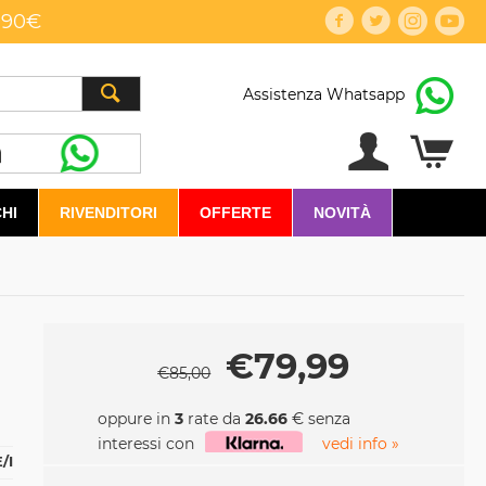
,90€
Assistenza Whatsapp
HI
RIVENDITORI
OFFERTE
NOVITÀ
€
79,99
€
85,00
oppure in
3
rate da
26.66
€ senza
interessi con
vedi info »
/I