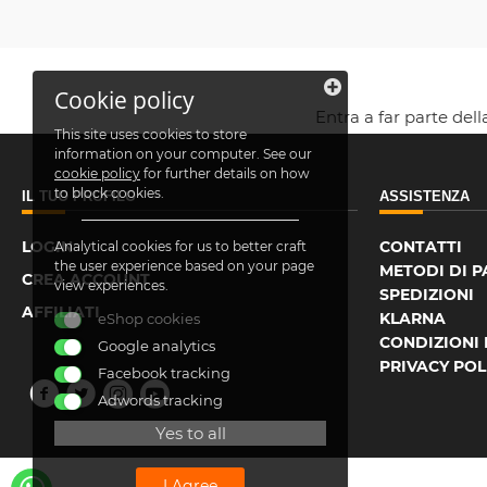
Cookie policy
Entra a far parte del
This site uses cookies to store
information on your computer. See our
cookie policy
for further details on how
to block cookies.
IL TUO PROFILO
ASSISTENZA
LOGIN
CONTATTI
Analytical cookies for us to better craft
the user experience based on your page
METODI DI 
CREA ACCOUNT
view experiences.
SPEDIZIONI
AFFILIATI
KLARNA
eShop cookies
CONDIZIONI 
Google analytics
PRIVACY POL
Facebook tracking
Adwords tracking
Yes to all
I Agree