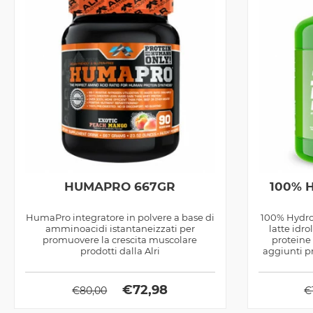
HUMAPRO 667GR
100% 
HumaPro integratore in polvere a base di
100% Hydro 
amminoacidi istantaneizzati per
latte idr
promuovere la crescita muscolare
proteine
prodotti dalla Alri
aggiunti pr
€
72,98
€
80,00
€