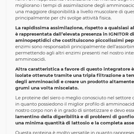
migliorano i tempi di assimilazione degli amminoacidi
una maggiore disponibilità a livello muscolare di ques
principalmente per chi svolge attività fisica.
La rapidissima assimilazione, rispetto a qualsiasi 
è rappresentata dall’elevata presenza in IGNITOR d
aminopeptidici che costituiscono piccolissimi pepti
enzimi sono responsabili principalmente dell’assorb
permettendo agli altri enzimi presenti nel nostro intes
amminoacidi.
Altra caratteristica a favore di questo integratore 
isolate ottenute tramite una tripla filtrazione a te
degli amminoacidi e creare un prodotto altamente s
grumi una volta miscelato.
Le proteine del siero o meglio conosciuto nel settor
in quanto possiedono il miglior profilo di amminoacidi
nostro corpo non è in grado di sintetizzare e devo ess
lamentino della digeribilità e di problemi di gonfi
una minima quantità di lattosio e la completa asse
Questa proteina è molto versatile in quanto rappresenta