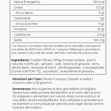
Valore Energetico
110 Kcal
Grassi
0,5 gr
- di cui Saturi
0 gr
Carboidrati
1 gr
- di cui Zuccheri
0 gr
Proteine
25 gr
Colesterolo
5 mg
Sodio
100 mg
*
Le Razioni Giornaliere Raccomandate sono calcolate sulla base di
una dieta da 2000 kcal o 8400 kJ. Il proprio fabbisogno giornaliero
può variare a seconda del sesso, dell'età e dell'attività fisica svolta.
Ingredienti:
Freddo-filtrato Whey Protein Isolate , aromi
naturali e artificiali , xantano , sale , lecitina di girasole , terra
Vanilla Bean , biossido di silicio , [endopeptidasi , e esopeptidasi
(come IGNITOR ™)] , sucralosio , acesulfame di potassio.
Istruzioni per l'uso:
Diluire in acqua o liquido a scelta 1
misurino pari a 30 grammi.
Avvertenze:
Non superare le dosi giornaliere consigliate.
Tenere fuori dalla portata dei bambini al di sotto dei tre anni.
Gli integratori alimentari non vanno intesi come sostituti di
una dieta variata ed equilibrata. Non utilizzare in gravidanza e
nei bambini o comunque per periodi prolungati senza sentire
il parere del medico.