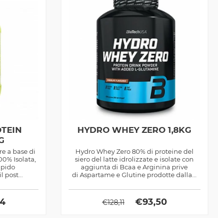
OTEIN
HYDRO WHEY ZERO 1,8KG
G
re a base di
Hydro Whey Zero 80% di proteine del
00% Isolata,
siero del latte idrolizzate e isolate con
apido
aggiunta di Bcaa e Arginina prive
 post...
di Aspartame e Glutine prodotte dalla...
74
€
93,50
€
128,11