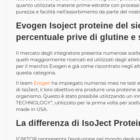
quanto utilizzata materie prime estratte con proces
purezza e facilità nell’assorbimento da parte del nost
Evogen Isoject proteine del sie
percentuale prive di glutine e 
Il mercato degli integratore presenta numerose scelte 
quelli maggiormente ricercati ed utilizzati dagli atleti
per il marchio Evogen e già come riscontrato negli altr
questa categoria.
Il team
ha impiegato numerosi mesi ne test e a
Evogen
di IsoJect, il loro obiettivo era produrre una proteine
organismo. Questo è stato possibile utilizzando u
TECHNOLOGY”, utilizzato per la prima volta per scelt
made in USA.
La differenza di IsoJect Protei
IGNITOR rappresenta l’evoluzione nel mondo degli inte