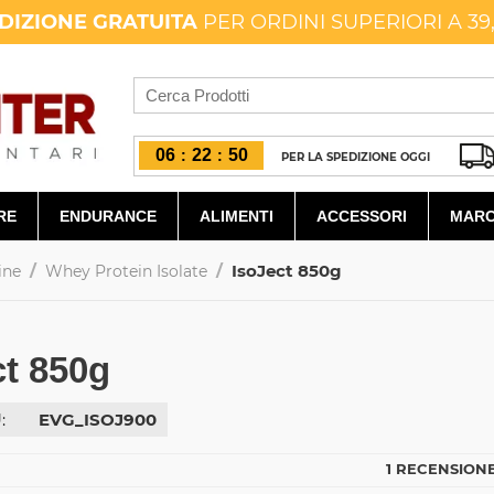
DIZIONE GRATUITA
PER ORDINI SUPERIORI A 39
06
22
48
:
:
PER LA SPEDIZIONE OGGI
RE
ENDURANCE
ALIMENTI
ACCESSORI
MARC
/
/
IsoJect 850g
ine
Whey Protein Isolate
ct 850g
:
EVG_ISOJ900
1 RECENSIONE