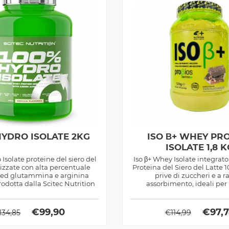
HYDRO ISOLATE 2KG
ISO Β+ WHEY PR
ISOLATE 1,8 K
Isolate proteine del siero del
Iso β+ Whey Isolate integrato
olizzate con alta percentuale
Proteina del Siero del Latte 1
 ed glutammina e arginina
prive di zuccheri e a r
odotta dalla Scitec Nutrition
assorbimento, ideali per il
€
99,90
€
97,
134,85
€
114,99