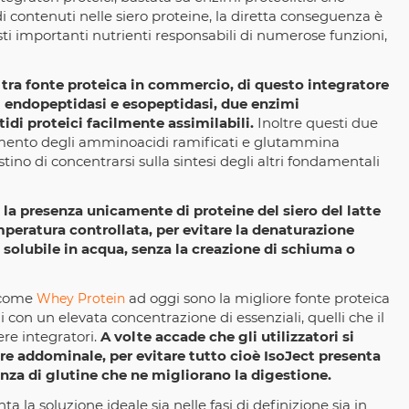
 contenuti nelle siero proteine, la diretta conseguenza è
ti importanti nutrienti responsabili di numerose funzioni,
altra fonte proteica in commercio, di questo integratore
i endopeptidasi e esopeptidasi, due enzimi
di proteici facilmente assimilabili.
Inoltre questi due
imento degli amminoacidi ramificati e glutammina
tino di concentrarsi sulla sintesi degli altri fondamentali
è la presenza unicamente di proteine del siero del latte
mperatura controllata, per evitare la denaturazione
olubile in acqua, senza la creazione di schiuma o
e come
ad oggi sono la migliore fonte proteica
Whey Protein
 con un elevata concentrazione di essenziali, quelli che il
ere integratori.
A volte accade che gli utilizzatori si
ore addominale, per evitare tutto cioè IsoJect presenta
nza di glutine che ne migliorano la digestione.
 la soluzione ideale sia nelle fasi di definizione sia in