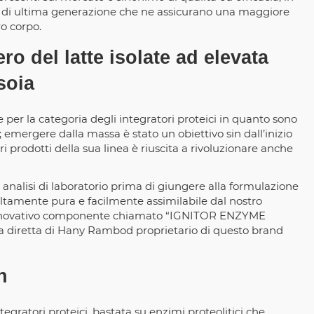
si di ultima generazione che ne assicurano una maggiore
ro corpo.
ro del latte isolate ad elevata
soia
per la categoria degli integratori proteici in quanto sono
; emergere dalla massa è stato un obiettivo sin dall’inizio
i prodotti della sua linea è riuscita a rivoluzionare anche
nalisi di laboratorio prima di giungere alla formulazione
 altamente pura e facilmente assimilabile dal nostro
n innovativo componente chiamato “IGNITOR ENZYME
a diretta di Hany Rambod proprietario di questo brand
n
gratori proteici, bastata su enzimi proteolitici che