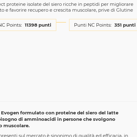
t proteine isolate del siero ricche in peptidi per migliorare
o e favorire recupero e crescita muscolare, prive di Glutine
NC Points:
11398 punti
Punti NC Points:
351 punti
 Evogen formulato con proteine del siero del latte
fabbisogno di amminoacidi in persone che svolgono
ro muscolare.
presenti sul mercato è sinonimo di qualità ed efficacia, in