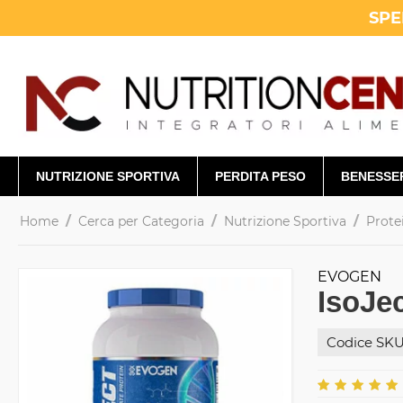
SPE
NUTRIZIONE SPORTIVA
PERDITA PESO
BENESSE
/
/
/
Home
Cerca per Categoria
Nutrizione Sportiva
Prote
EVOGEN
IsoJe
Codice SKU