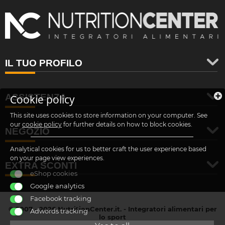
IL TUO PROFILO
ASSISTENZA
Cookie policy
This site uses cookies to store information on your computer. See
our
cookie policy
for further details on how to block cookies.
NEGOZIO
Analytical cookies for us to better craft the user experience based
on your page view experiences.
EXTRA SCONTI
eShop cookies
Google analytics
Facebook tracking
© 2007 - 2026 NutritionCenter.it. - Integratori alimentari per
Adwords tracking
lo sport