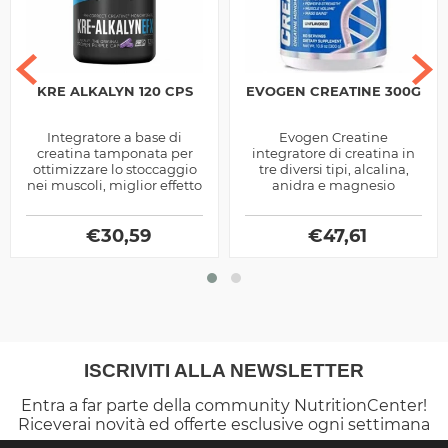
KRE ALKALYN 120 CPS
EVOGEN CREATINE 300G
Integratore a base di
Evogen Creatine
creatina tamponata per
integratore di creatina in
ottimizzare lo stoccaggio
tre diversi tipi, alcalina,
nei muscoli, miglior effetto
anidra e magnesio
ergogenico a parità di
chelato, ideale come
dosaggio.
supporto ergogenico per la
€
30,59
prestazione intensa,...
€
47,61
ISCRIVITI ALLA NEWSLETTER
Entra a far parte della community NutritionCenter!
Riceverai novità ed offerte esclusive ogni settimana