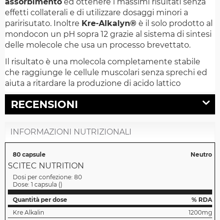
assorbimento
ed ottenere i massimi risultati senza
effetti collaterali e di utilizzare dosaggi minori a
paririsutato. Inoltre
Kre-Alkalyn®
è il solo prodotto al
mondocon un pH sopra 12 grazie al sistema di sintesi
delle molecole che usa un processo brevettato.
Il risultato è una molecola completamente stabile
che raggiunge le cellule muscolari senza sprechi ed
aiuta a ritardare la produzione di acido lattico
RECENSIONI
INFORMAZIONI NUTRIZIONALI
80 capsule
Neutro
SCITEC NUTRITION
Dosi per confezione:
80
Dose:
1 capsula
(
)
Quantità per dose
% RDA
Kre Alkalin
1200mg