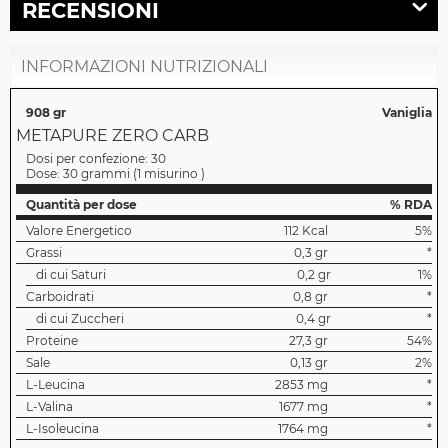
RECENSIONI
INFORMAZIONI NUTRIZIONALI
908 gr
Vaniglia
METAPURE ZERO CARB
Dosi per confezione:
30
Dose:
30 grammi
(
1 misurino
)
Quantità per dose
% RDA
Valore Energetico
112 Kcal
5%
Grassi
0,3 gr
*
di cui Saturi
0,2 gr
1%
Carboidrati
0,8 gr
*
di cui Zuccheri
0,4 gr
*
Proteine
27,3 gr
54%
Sale
0,13 gr
2%
L-Leucina
2853 mg
*
L-Valina
1677 mg
*
L-Isoleucina
1764 mg
*