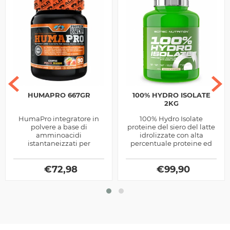
HUMAPRO 667GR
100% HYDRO ISOLATE
2KG
HumaPro integratore in
100% Hydro Isolate
polvere a base di
proteine del siero del latte
amminoacidi
idrolizzate con alta
istantaneizzati per
percentuale proteine ed
promuovere la crescita
glutammina e arginina
muscolare prodotti dalla
aggiunti prodotta dalla
€
72,98
Alri
Scitec Nutrition
€
99,90