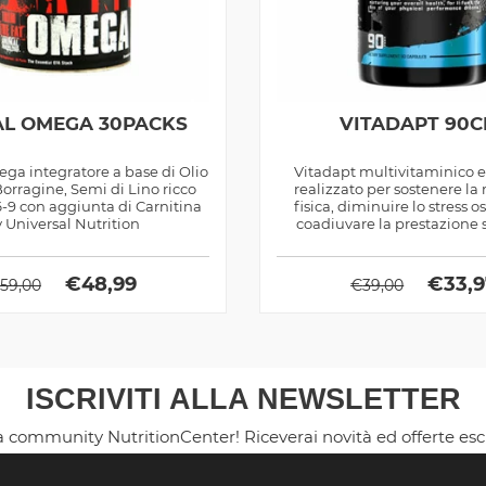
L OMEGA 30PACKS
VITADAPT 90C
a integratore a base di Olio
Vitadapt multivitaminico 
Borragine, Semi di Lino ricco
realizzato per sostenere la 
9 con aggiunta di Carnitina
fisica, diminuire lo stress o
 Universal Nutrition
coadiuvare la prestazione sp
€
48,99
€
33,
59,00
€
39,00
ISCRIVITI ALLA NEWSLETTER
la community NutritionCenter! Riceverai novità ed offerte es