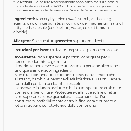
*
Le Razioni Giornaliere Raccomandate sono calcolate sulla base di
una dieta da 2000 kcal o 8400 kJ. Il proprio fabbisogno giornaliero
può variare a seconda del sesso, dell'età e dell'attività fisica svolta.
Ingredienti:
N-acetylcysteine (NAC), starch, anti-caking
agents: calcium carbonate, silicon dioxide, magnesium salts of
fatty acids; capsule (beef gelatin, water, color: titanium
dioxide).
Allergeni:
Specificati in
grassetto
sugli ingrendienti
Istruzioni per l'uso:
Utilizzare 1 capsula al giorno con acqua.
Avvertenze:
Non superare le porzioni consigliate per il
consumo durante la giornata.
Il prodotto non deve essere utilizzato da persone allergiche a
uno qualsiasi dei suoi ingredienti.
Non è raccomandato per donne in gravidanza, madri che
allattano, bambini e persone di età inferiore ai 18 anni. Tenere
fuori dalla portata dei bambini piccoli.
Conservare in luogo asciutto e buio a temperatura ambiente
confezioni ben chiuse. Proteggere dalla luce solare diretta.
Non superare la dose giornaliera raccomandata. Da
consumarsi preferibilmente entro la fine: data e numero di
lotto si trovano sul lato/fondo della confezione.