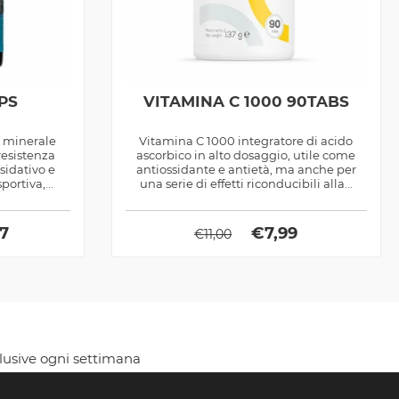
PS
VITAMINA C 1000 90TABS
e minerale
Vitamina C 1000 integratore di acido
resistenza
ascorbico in alto dosaggio, utile come
ssidativo e
antiossidante e antietà, ma anche per
ortiva,...
una serie di effetti riconducibili alla...
97
€
7,99
€
11,00
clusive ogni settimana