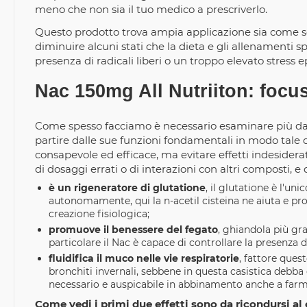
meno che non sia il tuo medico a prescriverlo.
Questo prodotto trova ampia applicazione sia come s
diminuire alcuni stati che la dieta e gli allenamenti s
presenza di radicali liberi o un troppo elevato stress e
Nac 150mg All Nutriiton: focus
Come spesso facciamo è necessario esaminare più da vic
partire dalle sue funzioni fondamentali in modo tale
consapevole ed efficace, ma evitare effetti indeside
di dosaggi errati o di interazioni con altri composti, e 
è un rigeneratore di glutatione
, il glutatione è l'un
autonomamente, qui la n-acetil cisteina ne aiuta e p
creazione fisiologica;
promuove il benessere del fegato
, ghiandola più gr
particolare il Nac è capace di controllare la presenza di 
fluidifica il muco nelle vie respiratorie
, fattore ques
bronchiti invernali, sebbene in questa casistica debba 
necessario e auspicabile in abbinamento anche a farm
Come vedi i primi due effetti sono da ricondursi al