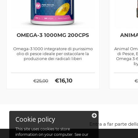
OMEGA-3 1000MG 200CPS
ANIMA
Omega-3 1000 integratore di purissimo
Animal Omeg
olio di pesce ideale per ostacolare la
di Pesce, 
produzione dei radicali liberi
Omega 3-6-
by
€
16,10
€
25,00
€
Cookie policy
Entra a far parte del
This site uses cookies to store
information on your computer. See our