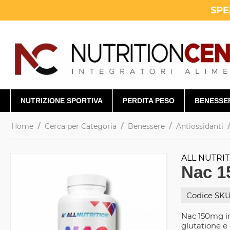
SPE
NUTRIZIONE SPORTIVA
PERDITA PESO
BENESSE
/
/
/
Home
Cerca per Categoria
Benessere
Antiossidanti
ALL NUTRI
Nac 1
Codice SKU
Nac 150mg in
glutatione e