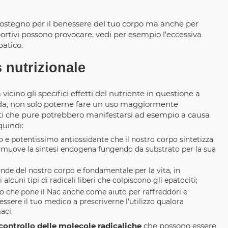
ostegno per il benessere del tuo corpo ma anche per
portivi possono provocare, vedi per esempio l'eccessiva
patico.
 nutrizionale
ino gli specifici effetti del nutriente in questione a
 da, non solo poterne fare un uso maggiormente
rati che pure potrebbero manifestarsi ad esempio a causa
quindi:
ico e potentissimo antiossidante che il nostro corpo sintetizza
romuove la sintesi endogena fungendo da substrato per la sua
ande del nostro corpo e fondamentale per la vita, in
alcuni tipi di radicali liberi che colpiscono gli epatociti;
to che pone il Nac anche come aiuto per raffreddori e
essere il tuo medico a prescriverne l'utilizzo qualora
aci.
 controllo delle molecole radicaliche
che possono essere