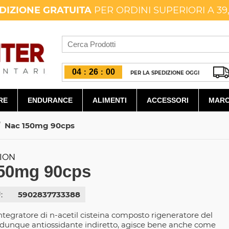
DIZIONE GRATUITA
PER ORDINI SUPERIORI A 39
04
25
59
:
:
PER LA SPEDIZIONE OGGI
RE
ENDURANCE
ALIMENTI
ACCESSORI
MARC
/
Nac 150mg 90cps
TION
50mg 90cps
:
5902837733388
tegratore di n-acetil cisteina composto rigeneratore del
 dunque antiossidante indiretto, agisce bene anche come