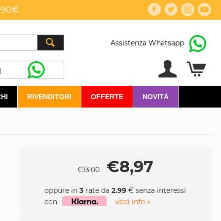
,90€
Assistenza Whatsapp
HI
RIVENDITORI
OFFERTE
NOVITÀ
€
8,97
€
13,00
oppure in
3
rate da
2.99
€ senza interessi
con
vedi info »