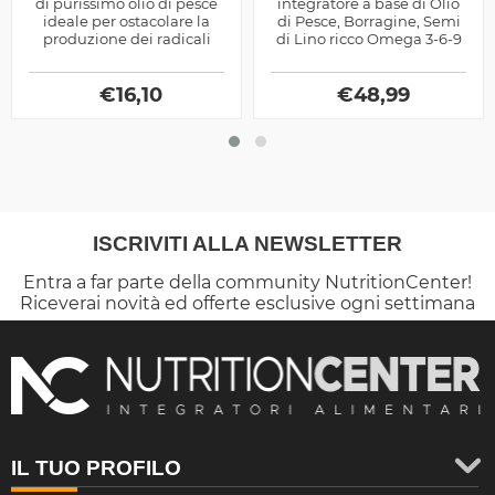
di purissimo olio di pesce
integratore a base di Olio
ideale per ostacolare la
di Pesce, Borragine, Semi
produzione dei radicali
di Lino ricco Omega 3-6-9
liberi
con aggiunta di Carnitina
by Universal Nutrition
€
16,10
€
48,99
ISCRIVITI ALLA NEWSLETTER
Entra a far parte della community NutritionCenter!
Riceverai novità ed offerte esclusive ogni settimana
IL TUO PROFILO