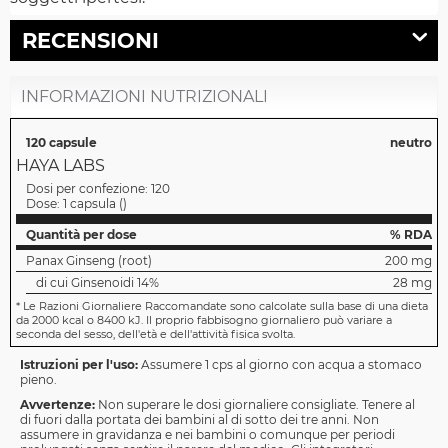
RECENSIONI
INFORMAZIONI NUTRIZIONALI
120 capsule
neutro
HAYA LABS
Dosi per confezione:
120
Dose:
1 capsula
(
)
Quantità per dose
% RDA
Panax Ginseng (root)
200 mg
di cui Ginsenoidi 14%
28 mg
*
Le Razioni Giornaliere Raccomandate sono calcolate sulla base di una dieta
da 2000 kcal o 8400 kJ. Il proprio fabbisogno giornaliero può variare a
seconda del sesso, dell'età e dell'attività fisica svolta.
Istruzioni per l'uso:
Assumere 1 cps al giorno con acqua a stomaco
pieno.
Avvertenze:
Non superare le dosi giornaliere consigliate. Tenere al
di fuori dalla portata dei bambini al di sotto dei tre anni. Non
assumere in gravidanza e nei bambini o comunque per periodi