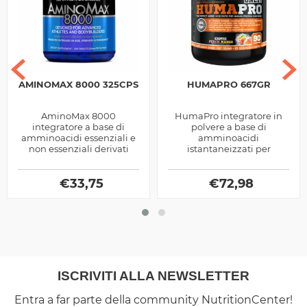
AMINOMAX 8000 325CPS
HUMAPRO 667GR
AminoMax 8000
HumaPro integratore in
integratore a base di
polvere a base di
amminoacidi essenziali e
amminoacidi
non essenziali derivati
istantaneizzati per
dalle Proteine del siero del
promuovere la crescita
latte e Caseine, prodotto
muscolare prodotti dalla
dalla Gaspari...
€
33,75
€
72,98
Alri
ISCRIVITI ALLA NEWSLETTER
Entra a far parte della community NutritionCenter!