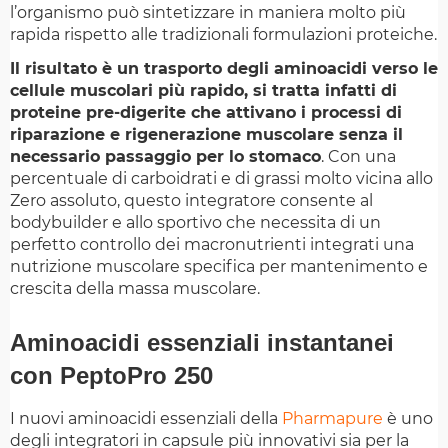
l’organismo può sintetizzare in maniera molto più
rapida rispetto alle tradizionali formulazioni proteiche.
Il risultato è un trasporto degli aminoacidi verso le
cellule muscolari più rapido, si tratta infatti di
proteine pre-digerite che attivano i processi di
riparazione e rigenerazione muscolare senza il
necessario passaggio per lo stomaco
. Con una
percentuale di carboidrati e di grassi molto vicina allo
Zero assoluto, questo integratore consente al
bodybuilder e allo sportivo che necessita di un
perfetto controllo dei macronutrienti integrati una
nutrizione muscolare specifica per mantenimento e
crescita della massa muscolare.
Aminoacidi essenziali instantanei
con PeptoPro 250
I nuovi aminoacidi essenziali della
Pharmapure
è uno
degli integratori in capsule più innovativi sia per la