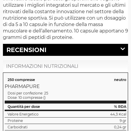
utilizzare i migliori integratori sul mercato e gli ultimi
ritrovati della costante innovazione nel settore della
nutrizione sportiva. Si può utilizzare con un dosaggio
di da 5 a 10 capsule in funzione della massa
muscolare e dell’allenamento. 10 capsule apportano 9
grammi di peptidi di proteine.
RECENSIONI
INFORMAZIONI NUTRIZIONALI
250 compresse
neutro
PHARMAPURE
Dosi per confezione:
25
Dose:
10 compresse
(
)
Quantità per dose
% RDA
Valore Energetico
44,3 Kcal
Proteine
9 gr
Carboidrati
0,24 gr