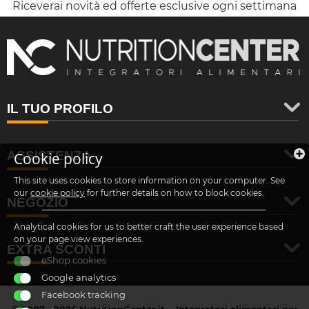
Riceverai novità ed offerte esclusive ogni settimana
IL TUO PROFILO
ASSISTENZA
Cookie policy
This site uses cookies to store information on your computer. See
our
cookie policy
for further details on how to block cookies.
NEGOZIO
Analytical cookies for us to better craft the user experience based
on your page view experiences.
EXTRA SCONTI
eShop cookies
Google analytics
Facebook tracking