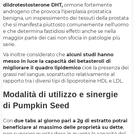
diidrotestosterone DHT,
ormone fortemente
androgeno che provoca l'iperplasia prostatica
benigna, un inspessimento dei tessuti della prostata
che si manifesta piuttosto comunemente nell'uomo
e che determina fastidiosi effetti anche se nella
maggior parte dei casi non sfocia in patologie più
serie.
Va inoltre considerato che
alcuni studi hanno
messo in luce la capacità dei betasteroli di
migliorare il quadro lipidemico
cioè la presenza dei
grassi nel sangue, soprattutto relativamente al
rapporto tra i diversi tipi di lipoproteine HDL e LDL.
Modalità di utilizzo e sinergie
di Pumpkin Seed
Con
due tabs al giorno pari a 2g di estratto potrai
beneficiare al massimo delle proprietà su dette
,
non superare questa dose in quanto le capacità del