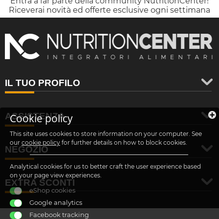
Entra a far parte della community NutritionCenter!
Riceverai novità ed offerte esclusive ogni settimana
IL TUO PROFILO
ASSISTENZA
Cookie policy
This site uses cookies to store information on your computer. See
our
cookie policy
for further details on how to block cookies.
NEGOZIO
Analytical cookies for us to better craft the user experience based
on your page view experiences.
EXTRA SCONTI
eShop cookies
Google analytics
Facebook tracking