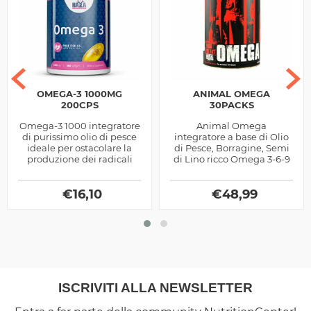
OMEGA-3 1000MG
ANIMAL OMEGA
200CPS
30PACKS
Omega-3 1000 integratore
Animal Omega
di purissimo olio di pesce
integratore a base di Olio
ideale per ostacolare la
di Pesce, Borragine, Semi
produzione dei radicali
di Lino ricco Omega 3-6-9
liberi
con aggiunta di Carnitina
by Universal Nutrition
€
16,10
€
48,99
ISCRIVITI ALLA NEWSLETTER