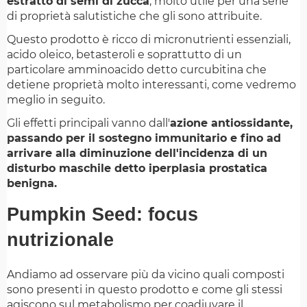
estratto di semi di zucca
, molto utile per una serie
di proprietà salutistiche che gli sono attribuite.
Questo prodotto è ricco di micronutrienti essenziali,
acido oleico, betasteroli e soprattutto di un
particolare amminoacido detto curcubitina che
detiene proprietà molto interessanti, come vedremo
meglio in seguito.
Gli effetti principali vanno dall'
azione antiossidante,
passando per il sostegno immunitario e fino ad
arrivare alla diminuzione dell'incidenza di un
disturbo maschile detto iperplasia prostatica
benigna.
Pumpkin Seed: focus
nutrizionale
Andiamo ad osservare più da vicino quali composti
sono presenti in questo prodotto e come gli stessi
agiscono sul metabolismo per coadiuvare il