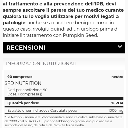
al trattamento e alla prevenzione dell'IPB, devi
sempre ascoltare il parere del tuo medico curante
qualora tu lo voglia utilizzare per motivi legati a
patologie
, anche se a carattere benigno come in
questo caso, rivolgiti quindi ad un urologo prima di
iniziare il trattamento con Pumpkin Seed.
RECENSIONI
INFORMAZIONI NUTRIZIONALI
90 compresse
neutro
SFD NUTRITION
Dosi per confezione:
90
Dose:
1 compressa
(
)
Quantità per dose
% RDA
Estratto di semi di zucca Curcubita pepo
1000 mg
*
Le Razioni Giornaliere Raccomandate sono calcolate sulla base di una dieta
da 2000 kcal o 8400 kJ. Il proprio fabbisogno giornaliero può variare a
seconda del sesso, dell'età e dell'attività fisica svolta.