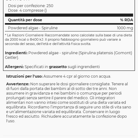
Dosi per confezione:
250
Dose:
4 compresse
(
)
Quantità per dose
% RDA
Powdered algae - Spiruline
1000 mg
*
Le Razioni Giornaliere Raccomandate sono calcolate sulla base di una dieta
da 2000 kcal o 8400 kJ. Il proprio fabbisogno giornaliero può variare a
seconda del sesso, dell'età e dell'attività fisica svolta.
Ingredienti:
Powdered algae - spiruline (Spirulina platensis (Gomont)
Geitler).
Allergeni:
Specificati in
grassetto
sugli ingrendienti
Istruzioni per l'uso:
Assumere 4 cpr al giorno con acqua.
Avvertenze:
Non superare le dosi giornaliere consigliate. Tenere al
di fuori dalla portata dei bambini al di sotto dei tre anni. Non
assumere in gravidanza e nei bambini o comunque per periodi
prolungati senza sentire il parere del medico. Gli integratori
alimentari non vanno intesi come sostituti di una dieta variata ed
equilibrata. Ricordiamo l’importanza di seguire uno stile di vita sano
e un’alimentazione variata ed equilibrata. Conservare in luogo
fresco ed asciutto. Richiudere accuratamente la confezione dopo
l'uso.