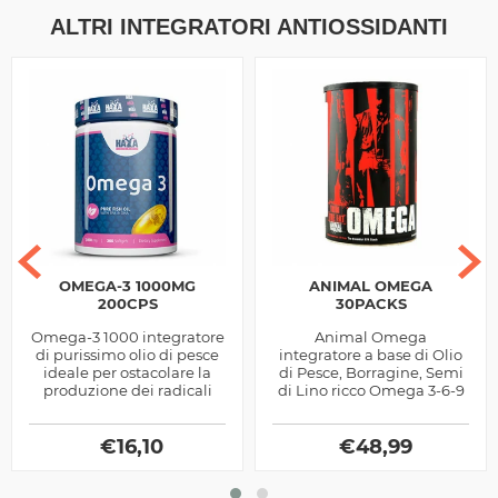
ALTRI INTEGRATORI ANTIOSSIDANTI
OMEGA-3 1000MG
ANIMAL OMEGA
200CPS
30PACKS
Omega-3 1000 integratore
Animal Omega
di purissimo olio di pesce
integratore a base di Olio
ideale per ostacolare la
di Pesce, Borragine, Semi
produzione dei radicali
di Lino ricco Omega 3-6-9
liberi
con aggiunta di Carnitina
by Universal Nutrition
€
16,10
€
48,99