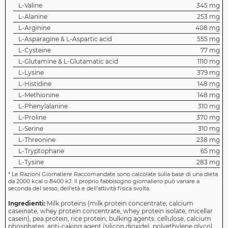
L-Valine
345 mg
L-Alanine
253 mg
L-Arginine
408 mg
L-Asparagine & L-Aspartic acid
555 mg
L-Cysteine
77 mg
L-Glutamine & L-Glutamatic acid
1110 mg
L-Lysine
379 mg
L-Histidine
148 mg
L-Methionine
148 mg
L-Phenylalanine
310 mg
L-Proline
370 mg
L-Serine
310 mg
L-Threonine
238 mg
L-Tryptophane
65 mg
L-Tysine
283 mg
*
Le Razioni Giornaliere Raccomandate sono calcolate sulla base di una dieta
da 2000 kcal o 8400 kJ. Il proprio fabbisogno giornaliero può variare a
seconda del sesso, dell'età e dell'attività fisica svolta.
Ingredienti:
Milk proteins (milk protein concentrate, calcium
caseinate, whey protein concentrate, whey protein isolate, micellar
casein), pea protein, rice protein, bulking agents: cellulose, calcium
phosphates, anti-caking agent (silicon dioxide), polyethylene glycol,