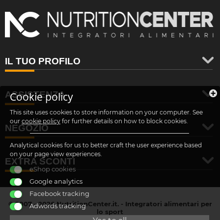
IL TUO PROFILO
ASSISTENZA
Cookie policy
This site uses cookies to store information on your computer. See
our
cookie policy
for further details on how to block cookies.
NEGOZIO
Analytical cookies for us to better craft the user experience based
on your page view experiences.
EXTRA SCONTI
eShop cookies
Google analytics
Facebook tracking
© 2007 - 2026 NutritionCenter.it. - Integratori alimentari per
Adwords tracking
lo sport