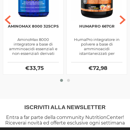
AMINOMAX 8000 325CPS
HUMAPRO 667GR
AminoMax 8000
HumaPro integratore in
integratore a base di
polvere a base di
amminoacidi essenziali e
amminoacidi
non essenziali derivati
istantaneizzati per
dalle Proteine del siero del
promuovere la crescita
latte e Caseine, prodotto
muscolare prodotti dalla
dalla Gaspari...
€
33,75
€
72,98
Alri
ISCRIVITI ALLA NEWSLETTER
Entra a far parte della community NutritionCenter!
Riceverai novità ed offerte esclusive ogni settimana