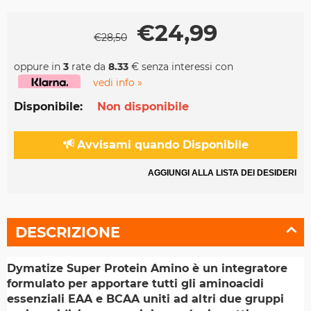
€
24,99
€
28,50
oppure in
3
rate da
8.33
€ senza interessi con
vedi info »
Disponibile:
Non disponibile
Avvisami quando Disponibile
AGGIUNGI ALLA LISTA DEI DESIDERI
DESCRIZIONE
Dymatize Super Protein Amino è un integratore
formulato per apportare tutti gli aminoacidi
essenziali EAA e BCAA uniti ad altri due gruppi