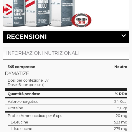
RECENSIONI
INFORMAZIONI NUTRIZIONALI
345 compresse
Neutro
DYMATIZE
Dosi per confezione:
57
Dose:
6 compresse
(
)
Quantità per dose
% RDA
Valore energetico
24 Kcal
Proteine
5,8 gr
Profilo Aminoacidico per 6 cps
20 mg
L-Leucine
523 mg
L-Isoleucine
279 mg