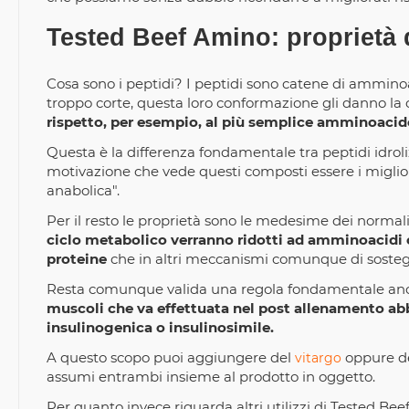
Tested Beef Amino: proprietà 
Cosa sono i peptidi? I peptidi sono catene di ammin
troppo corte, questa loro conformazione gli danno la 
rispetto, per esempio, al più semplice amminoacid
Questa è la differenza fondamentale tra peptidi idroli
motivazione che vede questi composti essere i miglior
anabolica".
Per il resto le proprietà sono le medesime dei norma
ciclo metabolico verranno ridotti ad amminoacidi c
proteine
che in altri meccanismi comunque di sostegno
Resta comunque valida una regola fondamentale anche
muscoli che va effettuata nel post allenamento ab
insulinogenica o insulinosimile.
A questo scopo puoi aggiungere del
oppure d
vitargo
assumi entrambi insieme al prodotto in oggetto.
Per quanto invece riguarda altri utilizzi di Tested Be