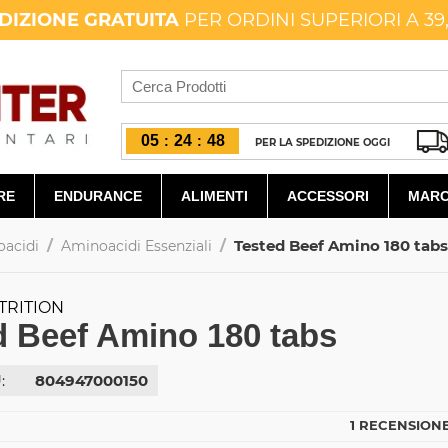
DIZIONE GRATUITA
PER ORDINI SUPERIORI A 39
05
24
47
:
:
PER LA SPEDIZIONE OGGI
RE
ENDURANCE
ALIMENTI
ACCESSORI
MARC
/
/
Tested Beef Amino 180 tabs
acidi
Aminoacidi Essenziali
TRITION
d Beef Amino 180 tabs
:
804947000150
1 RECENSIONE