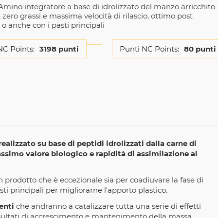
Amino integratore a base di idrolizzato del manzo arricchito
zero grassi e massima velocità di rilascio, ottimo post
o anche con i pasti principali
NC Points:
3198 punti
Punti NC Points:
80 punti
ealizzato su base di peptidi idrolizzati dalla carne di
imo valore biologico e rapidità di assimilazione al
 prodotto che è eccezionale sia per coadiuvare la fase di
 principali per migliorarne l'apporto plastico.
enti
che andranno a catalizzare tutta una serie di effetti
sultati di accrescimento e mantenimento della massa.