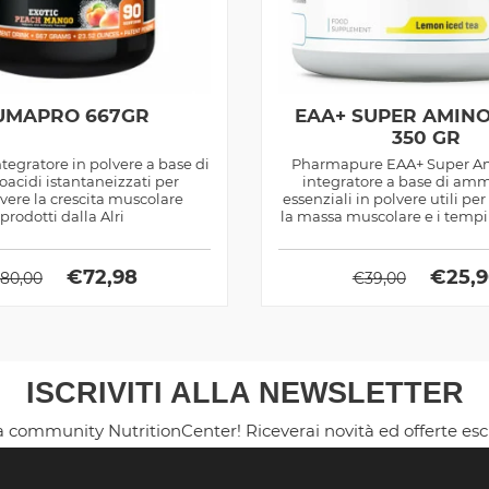
UMAPRO 667GR
EAA+ SUPER AMINO
350 GR
egratore in polvere a base di
Pharmapure EAA+ Super Am
cidi istantaneizzati per
integratore a base di am
ere la crescita muscolare
essenziali in polvere utili p
prodotti dalla Alri
la massa muscolare e i tempi
€
72,98
€
25,
80,00
€
39,00
ISCRIVITI ALLA NEWSLETTER
la community NutritionCenter! Riceverai novità ed offerte es