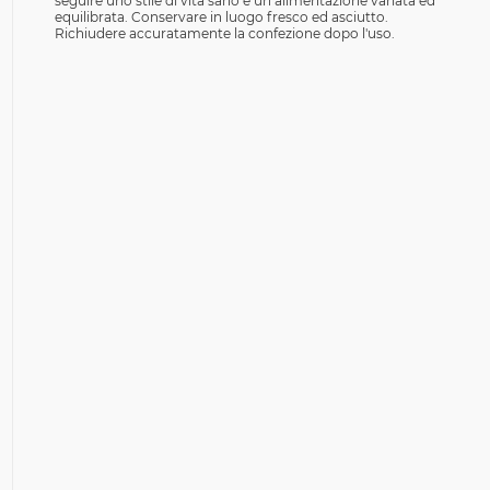
seguire uno stile di vita sano e un’alimentazione variata ed
equilibrata. Conservare in luogo fresco ed asciutto.
Richiudere accuratamente la confezione dopo l'uso.