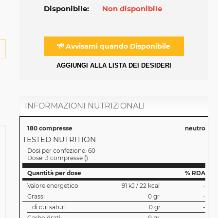
Disponibile:
Non disponibile
Avvisami quando Disponibile
AGGIUNGI ALLA LISTA DEI DESIDERI
INFORMAZIONI NUTRIZIONALI
180 compresse
neutro
TESTED NUTRITION
Dosi per confezione:
60
Dose:
3 compresse
(
)
Quantità per dose
% RDA
Valore energetico
91 kJ / 22 kcal
-
Grassi
0 gr
-
di cui saturi
0 gr
-
Carboidrati
0 gr
-