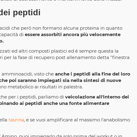
dei peptidi
oacidi che però non formano alcuna proteina in quanto
capacità di
essere assorbiti ancora più velocemente
o.
zzati ed altri composti plastici ed è sempre questa la
i per la fase di recupero post allenamento detta "finestra
li amminoacidi, visto che
anche i peptidi alla fine del loro
he poi saranno impiegati sia nella sintesi di nuove
 metabolico ai risultati in palestra.
 per i peptidi, parliamo di
veicolazione all'interno dei
binando ai peptidi anche una fonte alimentare
ella
, e se vuoi amplificare al massimo l'anabolismo
taurina
ef Amino, puoi impiegarlo da solo prima del workut o in