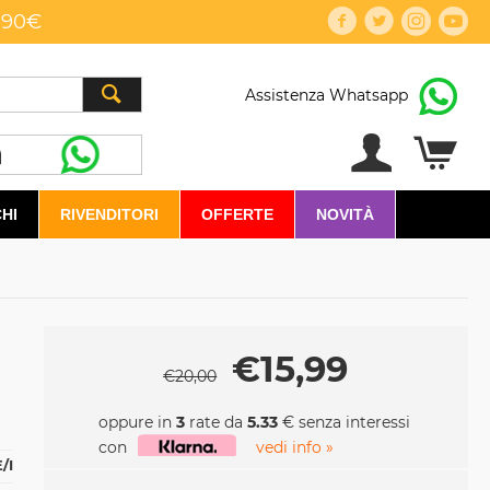
,90€
Assistenza Whatsapp
HI
RIVENDITORI
OFFERTE
NOVITÀ
€
15,99
€
20,00
oppure in
3
rate da
5.33
€ senza interessi
con
vedi info »
/I