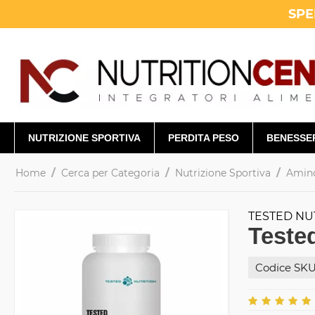
SPE
NUTRIZIONE SPORTIVA
PERDITA PESO
BENESSE
/
/
/
Home
Cerca per Categoria
Nutrizione Sportiva
Amino
TESTED NU
Teste
Codice SKU