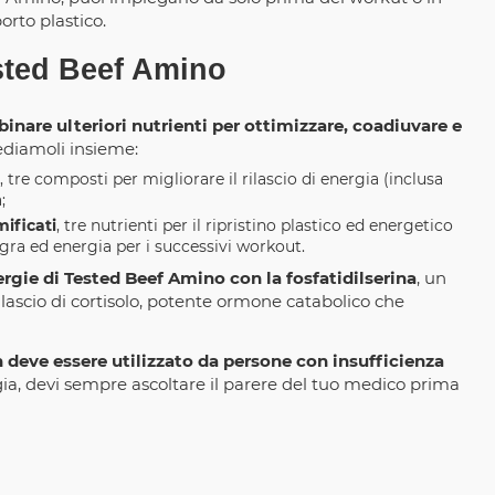
rto plastico.
ested Beef Amino
binare ulteriori nutrienti per ottimizzare, coadiuvare e
vediamoli insieme:
, tre composti per migliorare il rilascio di energia (inclusa
;
ificati
, tre nutrienti per il ripristino plastico ed energetico
ra ed energia per i successivi workout.
ergie di Tested Beef Amino con la fosfatidilserina
, un
rilascio di cortisolo, potente ormone catabolico che
deve essere utilizzato da persone con insufficienza
logia, devi sempre ascoltare il parere del tuo medico prima