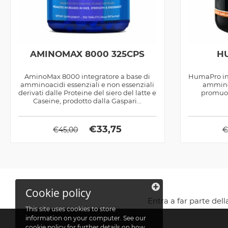
AMINOMAX 8000 325CPS
H
AminoMax 8000 integratore a base di
HumaPro int
amminoacidi essenziali e non essenziali
amminoa
derivati dalle Proteine del siero del latte e
promuov
Caseine, prodotto dalla Gaspari...
€
33,75
€
45,00
€
Cookie policy
Entra a far parte del
This site uses cookies to store
information on your computer. See our
cookie policy
for further details on how