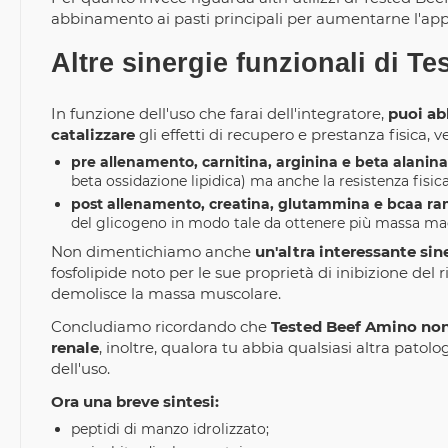
abbinamento ai pasti principali per aumentarne l'appo
Altre sinergie funzionali di T
In funzione dell'uso che farai dell'integratore,
puoi ab
catalizzare
gli effetti di recupero e prestanza fisica, 
pre allenamento, carnitina, arginina e beta alanina
beta ossidazione lipidica) ma anche la resistenza fisica
post allenamento, creatina, glutammina e bcaa ram
del glicogeno in modo tale da ottenere più massa mag
Non dimentichiamo anche
un'altra interessante sin
fosfolipide noto per le sue proprietà di inibizione del 
demolisce la massa muscolare.
Concludiamo ricordando che
Tested Beef Amino non 
renale
, inoltre, qualora tu abbia qualsiasi altra pato
dell'uso.
Ora una breve sintesi:
peptidi di manzo idrolizzato;