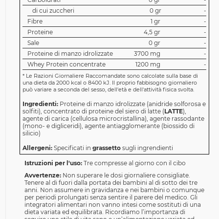
di cui zuccheri
0 gr
-
Fibre
1 gr
-
Proteine
4,5 gr
-
Sale
0 gr
-
Proteine di manzo idrolizzate
3700 mg
-
Whey Protein concentrate
1200 mg
-
*
Le Razioni Giornaliere Raccomandate sono calcolate sulla base di
una dieta da 2000 kcal o 8400 kJ. Il proprio fabbisogno giornaliero
può variare a seconda del sesso, dell'età e dell'attività fisica svolta.
Ingredienti:
Proteine di manzo idrolizzate (anidride solforosa e
solfiti), concentrato di proteine del siero di latte (
LATTE
),
agente di carica (cellulosa microcristallina), agente rassodante
(mono- e digliceridi), agente antiagglomerante (biossido di
silicio)
Allergeni:
Specificati in
grassetto
sugli ingrendienti
Istruzioni per l'uso:
Tre compresse al giorno con il cibo
Avvertenze:
Non superare le dosi giornaliere consigliate.
Tenere al di fuori dalla portata dei bambini al di sotto dei tre
anni. Non assumere in gravidanza e nei bambini o comunque
per periodi prolungati senza sentire il parere del medico. Gli
integratori alimentari non vanno intesi come sostituti di una
dieta variata ed equilibrata. Ricordiamo l’importanza di