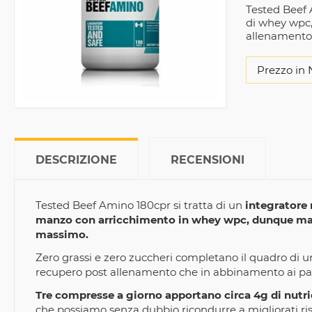
Tested Beef 
di whey wpc, 
allenamento 
Prezzo in 
DESCRIZIONE
RECENSIONI
Tested Beef Amino 180cpr si tratta di un
integratore r
manzo con arricchimento in whey wpc, dunque mass
massimo.
Zero grassi e zero zuccheri completano il quadro di un
recupero post allenamento che in abbinamento ai pasti
Tre compresse a giorno apportano circa 4g di nutri
che possiamo senza dubbio ricondurre a migliorati ri