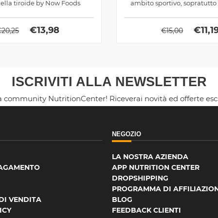
della tiroide by Now Foods
ambito sportivo, sopratutto l
€
13,98
€
11,1
€
20,25
€
15,00
ISCRIVITI ALLA NEWSLETTER
la community NutritionCenter! Riceverai novità ed offerte es
NEGOZIO
LA NOSTRA AZIENDA
PAGAMENTO
APP NUTRITION CENTER
DROPSHIPPING
PROGRAMMA DI AFFILIAZIO
DI VENDITA
BLOG
ICY
FEEDBACK CLIENTI