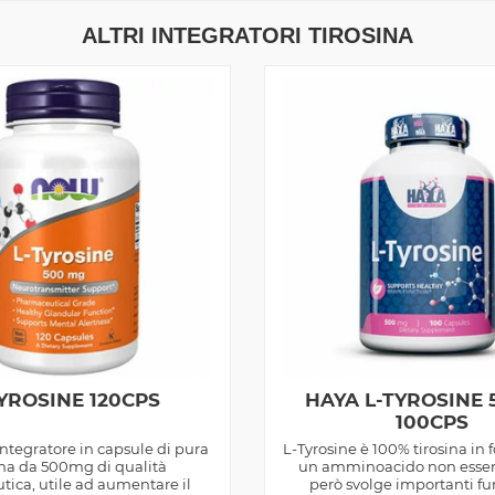
ALTRI INTEGRATORI TIROSINA
TYROSINE 120CPS
HAYA L-TYROSINE
100CPS
integratore in capsule di pura
L-Tyrosine è 100% tirosina in 
ina da 500mg di qualità
un amminoacido non essen
tica, utile ad aumentare il
però svolge importanti fu