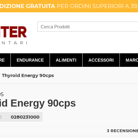
DIZIONE GRATUITA
PER ORDINI SUPERIORI A 39
RE
ENDURANCE
ALIMENTI
ACCESSORI
MARC
Thyroid Energy 90cps
DS
id Energy 90cps
:
0280231000
3 RECENSIONE