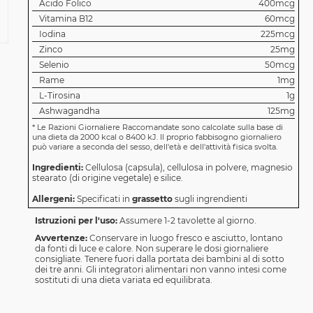
Acido Folico
400mcg
Vitamina B12
60mcg
Iodina
225mcg
Zinco
25mg
Selenio
50mcg
Rame
1mg
L-Tirosina
1g
Ashwagandha
125mg
*
Le Razioni Giornaliere Raccomandate sono calcolate sulla base di
una dieta da 2000 kcal o 8400 kJ. Il proprio fabbisogno giornaliero
può variare a seconda del sesso, dell'età e dell'attività fisica svolta.
Ingredienti:
Cellulosa (capsula), cellulosa in polvere, magnesio
stearato (di origine vegetale) e silice.
Allergeni:
Specificati in
grassetto
sugli ingrendienti
Istruzioni per l'uso:
Assumere 1-2 tavolette al giorno.
Avvertenze:
Conservare in luogo fresco e asciutto, lontano
da fonti di luce e calore. Non superare le dosi giornaliere
consigliate. Tenere fuori dalla portata dei bambini al di sotto
dei tre anni. Gli integratori alimentari non vanno intesi come
sostituti di una dieta variata ed equilibrata.