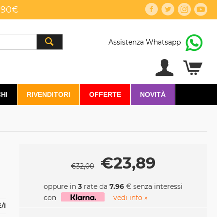
,90€
Assistenza Whatsapp
HI
RIVENDITORI
OFFERTE
NOVITÀ
€
23,89
€
32,00
oppure in
3
rate da
7.96
€ senza interessi
con
vedi info »
/I