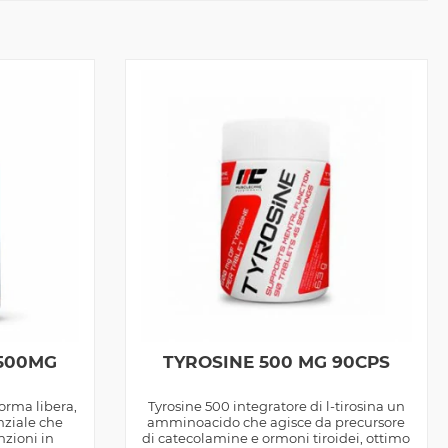
 500MG
TYROSINE 500 MG 90CPS
forma libera,
Tyrosine 500 integratore di l-tirosina un
ziale che
amminoacido che agisce da precursore
nzioni in
di catecolamine e ormoni tiroidei, ottimo