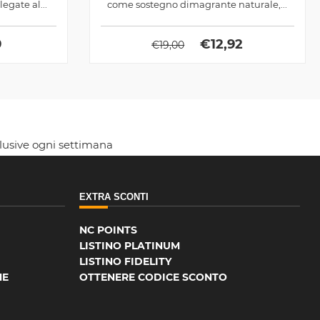
egate al...
come sostegno dimagrante naturale,...
9
€
12,92
€
19,00
clusive ogni settimana
EXTRA SCONTI
NC POINTS
LISTINO PLATINUM
LISTINO FIDELITY
NE
OTTENERE CODICE SCONTO