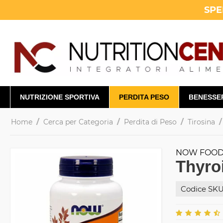
SPE
NUTRIZIONE SPORTIVA
PERDITA PESO
BENESSE
/
/
/
/
Home
Cerca per Categoria
Perdita di Peso
Tirosina
NOW FOO
Thyro
Codice SKU