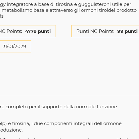
y integratore a base di tirosina e guggulsteroni utile per
 metabolismo basale attraverso gli ormoni tiroidei prodotto
ds
NC Points:
4778 punti
Punti NC Points:
99 punti
31/01/2029
re completo per il supporto della normale funzione
p) e tirosina, i due componenti integrali dell'ormone
produzione.