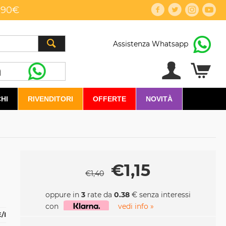
,90€
Assistenza Whatsapp
HI
RIVENDITORI
OFFERTE
NOVITÀ
€
1,15
€
1,40
oppure in
3
rate da
0.38
€ senza interessi
con
vedi info »
/I