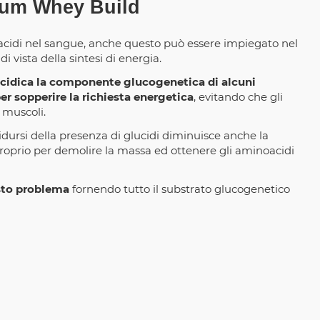
emium Whey Build
oacidi nel sangue, anche questo può essere impiegato nel
 vista della sintesi di energia.
lucidica la componente glucogenetica di alcuni
er sopperire la richiesta energetica
, evitando che gli
 muscoli.
idursi della presenza di glucidi diminuisce anche la
lo proprio per demolire la massa ed ottenere gli aminoacidi
sto problema
fornendo tutto il substrato glucogenetico