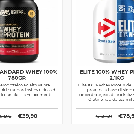
TANDARD WHEY 100%
ELITE 100% WHEY 
780GR
2,1KG
eroproteico ad alto valore
Elite 100% Whey Protein del
Gold Standard Whey è ricco di
proteina a base di siero 
i che rilascia velocemente.
concentrate, isolate e idroliz
Glutine, rapida assimil
€
39,90
€
78,
€
58,00
€
105,00