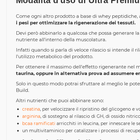
Modalità d'uso di Ultra Prem
Come ogni altro prodotto a base di whey peptidiche
i pesi per ottimizzare la rigenerazione dei tessuti.
Devi però abbinarlo a qualcosa che possa generare la spi
nutriente all'interno della muscolatura.
Infatti quando si parla di veloce rilascio si intende il
l'utilizzo metabolico del prodotto.
Per ottenere il massimo dell'effetto rigenerante nel 
taurina, oppure in alternativa prova ad assumere e
Solo in questo modo potrai sfruttare al meglio le po
Build.
Altri nutrienti che puoi abbinare sono:
creatina
, per velocizzare il ripristino del glicogeno e v
arginina
, di sostegno al rilascio di GH, di ossido nit
bcaa ramificati
arricchiti in leucina, per innescare le 
un multivitaminico per catalizzare i processi di recupe