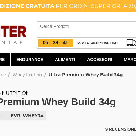
DIZIONE GRATUITA
PER ORDINI SUPERIORI A 39
05
38
40
:
:
PER LA SPEDIZIONE OGGI
RE
ENDURANCE
ALIMENTI
ACCESSORI
MARC
/
/
Ultra Premium Whey Build 34g
ine
Whey Protein
 NUTRITION
 Premium Whey Build 34g
:
EVR_WHEY34
9 RECENSIONE