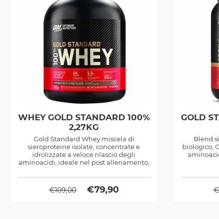
WHEY GOLD STANDARD 100%
GOLD S
2,27KG
Gold Standard Whey miscela di
Blend si
sieroproteine isolate, concentrate e
biologico, 
idrolizzate a veloce rilascio degli
aminoacid
aminoacidi, ideale nel post allenamento,
prodotta...
€
79,90
€
109,00