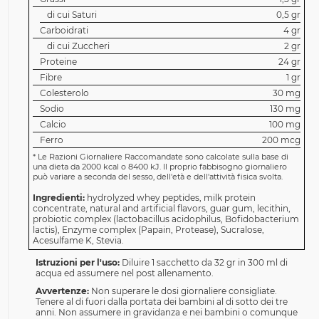
di cui Saturi
0,5 gr
Carboidrati
4 gr
di cui Zuccheri
2 gr
Proteine
24 gr
Fibre
1 gr
Colesterolo
30 mg
Sodio
130 mg
Calcio
100 mg
Ferro
200 mcg
*
Le Razioni Giornaliere Raccomandate sono calcolate sulla base di
una dieta da 2000 kcal o 8400 kJ. Il proprio fabbisogno giornaliero
può variare a seconda del sesso, dell'età e dell'attività fisica svolta.
Ingredienti:
hydrolyzed whey peptides, milk protein
concentrate, natural and artificial flavors, guar gum, lecithin,
probiotic complex (lactobacillus acidophilus, Bofidobacterium
lactis), Enzyme complex (Papain, Protease), Sucralose,
Acesulfame K, Stevia.
Istruzioni per l'uso:
Diluire 1 sacchetto da 32 gr in 300 ml di
acqua ed assumere nel post allenamento.
Avvertenze:
Non superare le dosi giornaliere consigliate.
Tenere al di fuori dalla portata dei bambini al di sotto dei tre
anni. Non assumere in gravidanza e nei bambini o comunque