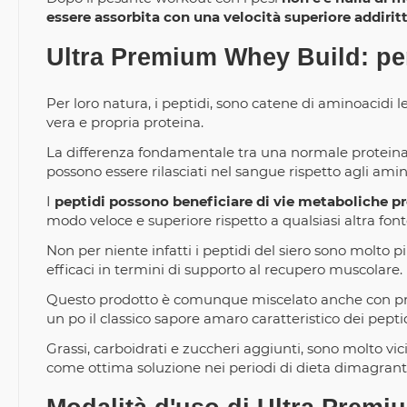
essere assorbita con una velocità superiore addiritt
Ultra Premium Whey Build: per
Per loro natura, i peptidi, sono catene di aminoacidi 
vera e propria proteina.
La differenza fondamentale tra una normale proteina e 
possono essere rilasciati nel sangue rispetto agli amin
I
peptidi possono beneficiare di vie metaboliche pr
modo veloce e superiore rispetto a qualsiasi altra fonte
Non per niente infatti i peptidi del siero sono molto p
efficaci in termini di supporto al recupero muscolare.
Questo prodotto è comunque miscelato anche con prot
un po il classico sapore amaro caratteristico dei peptid
Grassi, carboidrati e zuccheri aggiunti, sono molto vi
come ottima soluzione nei periodi di dieta dimagrant