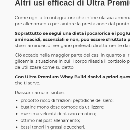
Altri usi efficaci di Ultra Pr
Come ogni altro integratore che infine rilascia amin
pre allenamento per aiutare la prestazione dal punto di
Soprattutto se segui una dieta ipocalorica e ipog
aminoacidi, essenziali e non, può essere sfruttata p
stessi aminoacidi vengano prelevati direttamente dai
Ciò accade nella maggior parte dei casi in quanto al r
glicemia, situazione in cui il corpo rilascia il cortiso
da utilizzare come su detto.
Con Ultra Premium Whey Build risolvi a priori que
che ti serve.
Riassumiamo in sintesi:
prodotto ricco di frazioni peptidiche del siero;
bustine mono dose comode da utilizzare;
massima velocità di rilascio ematico;
ottimo nel post allenamento;
bassi tenori in grassi e zuccheri.