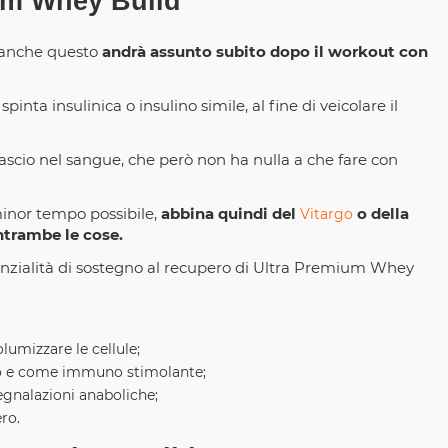
ium Whey Build
, anche questo
andrà assunto subito dopo il workout con
nta insulinica o insulino simile, al fine di veicolare il
 rilascio nel sangue, che però non ha nulla a che fare con
minor tempo possibile,
abbina quindi del
o della
Vitargo
ntrambe le cose.
tenzialità di sostegno al recupero di Ultra Premium Whey
olumizzare le cellule;
rico e come immuno stimolante;
segnalazioni anaboliche;
ro.