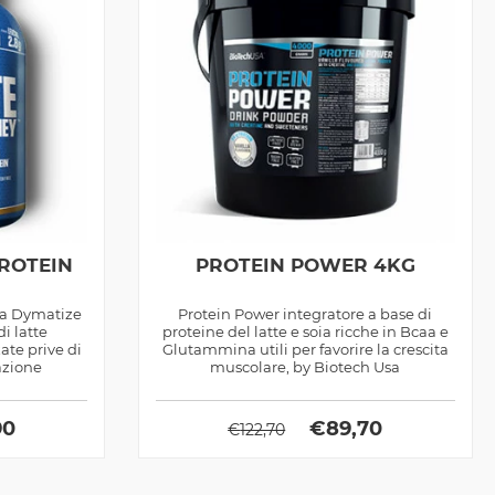
PROTEIN
PROTEIN POWER 4KG
la Dymatize
Protein Power integratore a base di
di latte
proteine del latte e soia ricche in Bcaa e
zate prive di
Glutammina utili per favorire la crescita
azione
muscolare, by Biotech Usa
90
€
89,70
€
122,70