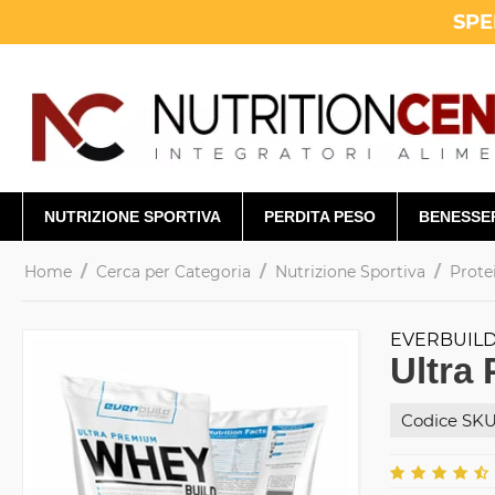
SPE
NUTRIZIONE SPORTIVA
PERDITA PESO
BENESSE
/
/
/
Home
Cerca per Categoria
Nutrizione Sportiva
Prote
EVERBUILD
Ultra
Codice SKU