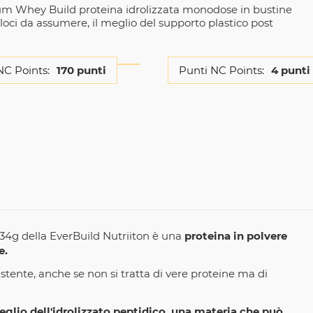
m Whey Build proteina idrolizzata monodose in bustine
oci da assumere, il meglio del supporto plastico post
NC Points:
170 punti
Punti NC Points:
4 punti
4g della EverBuild Nutriiton è una
proteina in polvere
e.
stente, anche se non si tratta di vere proteine ma di
eglio dell'idrolizzato peptidico, una materia che può