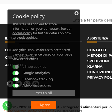
Cookie policy
Entra a far parte del
This site uses cookies to store
information on your computer. See our
cookie policy
for further details on how
to block cookies.
IL TUO PROFILO
ASSISTENZA
LOGIN
CONTATTI
Analytical cookies for us to better craft
the user experience based on your page
METODI DI 
CREA ACCOUNT
view experiences.
SPEDIZIONI
AFFILIATI
KLARNA
eShop cookies
CONDIZIONI 
Google analytics
PRIVACY POL
Facebook tracking
Adwords tracking
Yes to all
I Agree
© 2007 - 2026 NutritionCenter.it. - Integratori alimentari per l
customer@nutritioncenter.it
- Cif: B-70838362