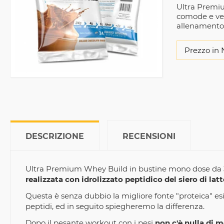
Ultra Premiu
comode e vel
allenamento
Prezzo in 
DESCRIZIONE
RECENSIONI
Ultra Premium Whey Build in bustine mono dose da 3
realizzata con idrolizzato peptidico del siero di latt
Questa è senza dubbio la migliore fonte "proteica" esi
peptidi, ed in seguito spiegheremo la differenza.
Dopo il pesante workout con i pesi
non c'è nulla di m