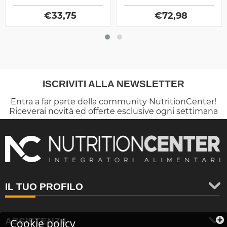
latte e Caseine, prodotto
muscolare prodotti dalla
dalla Gaspari...
€
33,75
€
72,98
Alri
ISCRIVITI ALLA NEWSLETTER
Entra a far parte della community NutritionCenter!
Riceverai novità ed offerte esclusive ogni settimana
IL TUO PROFILO
ASSISTENZA
Cookie policy