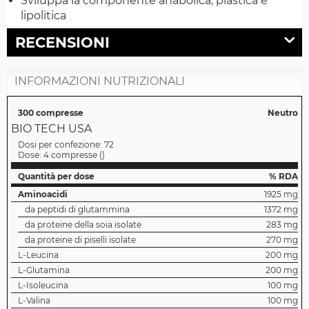
Sviluppa la componente anabolica, plastica e
lipolitica
RECENSIONI
INFORMAZIONI NUTRIZIONALI
300 compresse
Neutro
BIO TECH USA
Dosi per confezione:
72
Dose:
4 compresse
(
)
Quantità per dose
% RDA
Aminoacidi
1925 mg
da peptidi di glutammina
1372 mg
da proteine della soia isolate
283 mg
da proteine di piselli isolate
270 mg
L-Leucina
200 mg
L-Glutamina
200 mg
L-Isoleucina
100 mg
L-Valina
100 mg