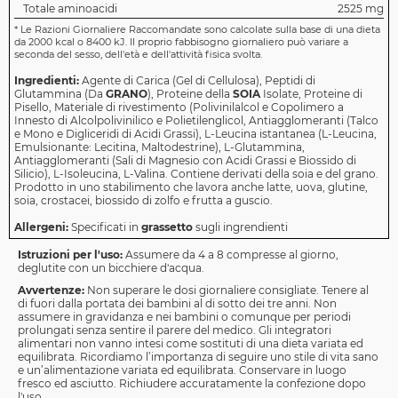
Totale aminoacidi
2525 mg
*
Le Razioni Giornaliere Raccomandate sono calcolate sulla base di una dieta
da 2000 kcal o 8400 kJ. Il proprio fabbisogno giornaliero può variare a
seconda del sesso, dell'età e dell'attività fisica svolta.
Ingredienti:
Agente di Carica (Gel di Cellulosa), Peptidi di
Glutammina (Da
GRANO
), Proteine della
SOIA
Isolate, Proteine di
Pisello, Materiale di rivestimento (Polivinilalcol e Copolimero a
Innesto di Alcolpolivinilico e Polietilenglicol, Antiagglomeranti (Talco
e Mono e Digliceridi di Acidi Grassi), L-Leucina istantanea (L-Leucina,
Emulsionante: Lecitina, Maltodestrine), L-Glutammina,
Antiagglomeranti (Sali di Magnesio con Acidi Grassi e Biossido di
Silicio), L-Isoleucina, L-Valina. Contiene derivati della soia e del grano.
Prodotto in uno stabilimento che lavora anche latte, uova, glutine,
soia, crostacei, biossido di zolfo e frutta a guscio.
Allergeni:
Specificati in
grassetto
sugli ingrendienti
Istruzioni per l'uso:
Assumere da 4 a 8 compresse al giorno,
deglutite con un bicchiere d'acqua.
Avvertenze:
Non superare le dosi giornaliere consigliate. Tenere al
di fuori dalla portata dei bambini al di sotto dei tre anni. Non
assumere in gravidanza e nei bambini o comunque per periodi
prolungati senza sentire il parere del medico. Gli integratori
alimentari non vanno intesi come sostituti di una dieta variata ed
equilibrata. Ricordiamo l’importanza di seguire uno stile di vita sano
e un’alimentazione variata ed equilibrata. Conservare in luogo
fresco ed asciutto. Richiudere accuratamente la confezione dopo
l'uso.