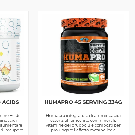
 ACIDS
HUMAPRO 45 SERVING 334G
ino Acids
Humapro integratore di amminoacidi
minoacidi
essenziali arricchito con minerali,
er aumentare
vitamine del gruppo B e composti per
 di recupero
prolungare l'effetto metabolico e
anabolico del...