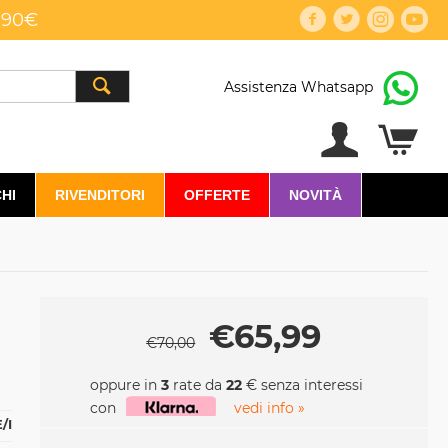
,90€
Assistenza Whatsapp
HI
RIVENDITORI
OFFERTE
NOVITÀ
€
65,99
€
70,00
oppure in
3
rate da
22
€ senza interessi
con
vedi info »
/I