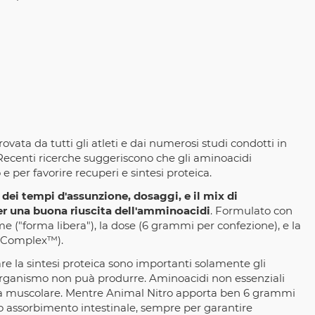
vata da tutti gli atleti e dai numerosi studi condotti in
i. Recenti ricerche suggeriscono che gli aminoacidi
 per favorire recuperi e sintesi proteica.
dei tempi d'assunzione, dosaggi, e il mix di
r una buona riuscita dell'amminoacidi
. Formulato con
orme ("forma libera"), la dose (6 grammi per confezione), e la
n Complex™).
re la sintesi proteica sono importanti solamente gli
ro organismo non puà produrre. Aminoacidi non essenziali
rofia muscolare. Mentre Animal Nitro apporta ben 6 grammi
o assorbimento intestinale, sempre per garantire