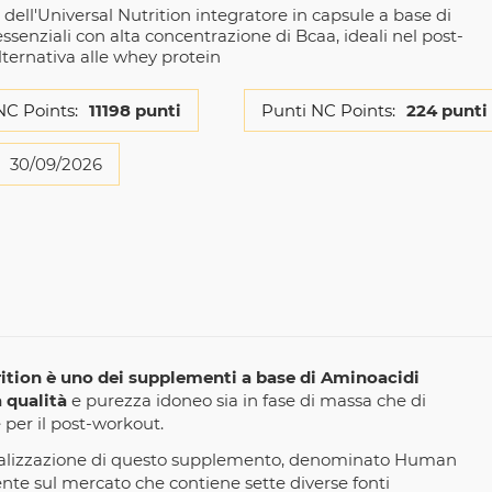
dell'Universal Nutrition integratore in capsule a base di
senziali con alta concentrazione di Bcaa, ideali nel post-
lternativa alle whey protein
NC Points:
11198 punti
Punti NC Points:
224 punti
30/09/2026
rition è uno dei supplementi a base di Aminoacidi
 qualità
e purezza idoneo sia in fase di massa che di
e per il post-workout.
a realizzazione di questo supplemento, denominato Human
te sul mercato che contiene sette diverse fonti