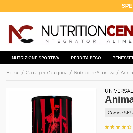
SPE
NUTRIZIONE SPORTIVA
PERDITA PESO
BENESSE
/
/
/
Home
Cerca per Categoria
Nutrizione Sportiva
Amino
UNIVERSAL
Anima
Codice SKU