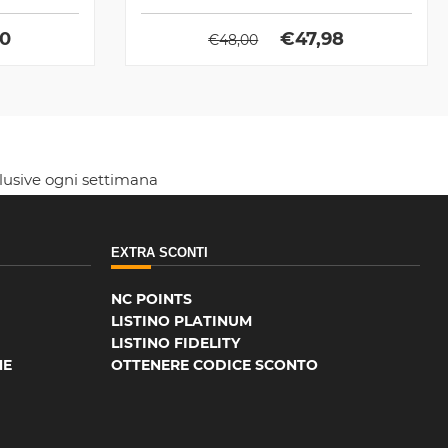
90
€
47,98
€
48,00
clusive ogni settimana
EXTRA SCONTI
NC POINTS
LISTINO PLATINUM
LISTINO FIDELITY
NE
OTTENERE CODICE SCONTO