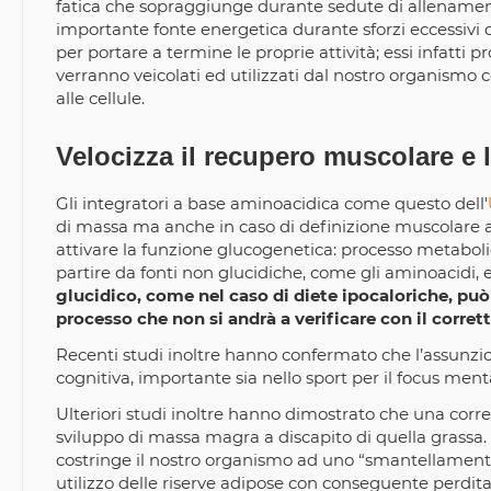
fatica che sopraggiunge durante sedute di allenamen
importante fonte energetica durante sforzi eccessivi
per portare a termine le proprie attività; essi infatti
verranno veicolati ed utilizzati dal nostro organism
alle cellule.
Velocizza il recupero muscolare e l
Gli integratori a base aminoacidica come questo dell'
di massa ma anche in caso di definizione muscolare a
attivare la funzione glucogenetica: processo metaboli
partire da fonti non glucidiche, come gli aminoacidi, ev
glucidico, come nel caso di diete ipocaloriche, può
processo che non si andrà a verificare con il corret
Recenti studi inoltre hanno confermato che l’assunzion
cognitiva, importante sia nello sport per il focus mentale
Ulteriori studi inoltre hanno dimostrato che una corr
sviluppo di massa magra a discapito di quella grassa
costringe il nostro organismo ad uno “smantellament
utilizzo delle riserve adipose con conseguente perdita