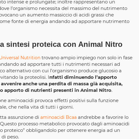
to intense e prolungate; inoltre rappresentano un
 dove l’organismo necessita del massimo del nutrimento
 provocano un aumento massiccio di acidi grassi che
o come fonte di energia andando ad apportare nutrimento
a sintesi proteica con Animal Nitro
trovano ampio impiego non solo in fase
Universal Nutrition
ndando ad apportare tutti i nutrimenti necessari ad
co alternativo con cui l’organismo produce glucosio a
itando la proteolisi. I
nfatti diminuendo l’apporto
 avvenire anche una perdita di massa già acquisita,
to apporto di nutrienti presenti in Animal Nitro
.
e aminoacidi provoca effetti positivi sulla funzione
, che nella vita di tutti i giorni.
etta assunzione di
andrebbe a favorire lo
aminoacidi Bcaa
. Questo processo metabolico provocato dagli aminoacidi
o proteico” obbligandolo per ottenere energia ad un
 di peso.