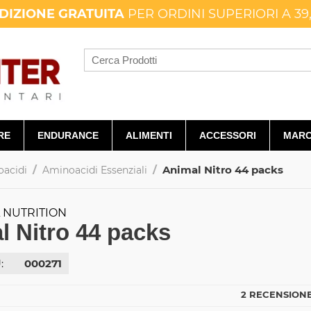
DIZIONE GRATUITA
PER ORDINI SUPERIORI A 39
RE
ENDURANCE
ALIMENTI
ACCESSORI
MARC
/
/
Animal Nitro 44 packs
acidi
Aminoacidi Essenziali
 NUTRITION
l Nitro 44 packs
:
000271
2 RECENSIONE