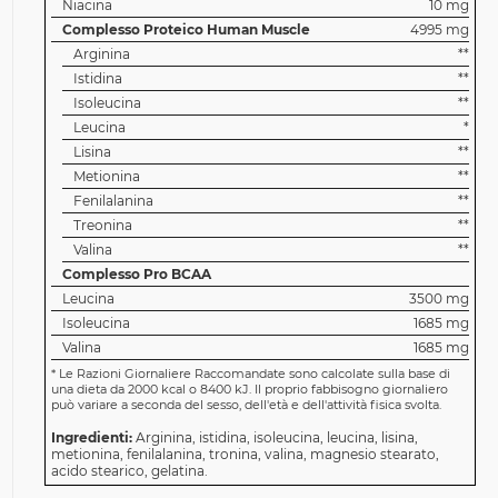
Niacina
10 mg
Complesso Proteico Human Muscle
4995 mg
Arginina
**
Istidina
**
Isoleucina
**
Leucina
*
Lisina
**
Metionina
**
Fenilalanina
**
Treonina
**
Valina
**
Complesso Pro BCAA
Leucina
3500 mg
Isoleucina
1685 mg
Valina
1685 mg
*
Le Razioni Giornaliere Raccomandate sono calcolate sulla base di
una dieta da 2000 kcal o 8400 kJ. Il proprio fabbisogno giornaliero
può variare a seconda del sesso, dell'età e dell'attività fisica svolta.
Ingredienti:
Arginina, istidina, isoleucina, leucina, lisina,
metionina, fenilalanina, tronina, valina, magnesio stearato,
acido stearico, gelatina.