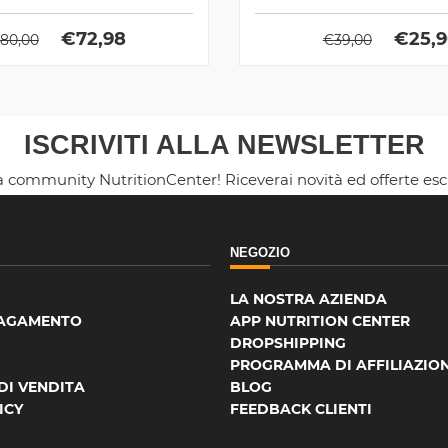
€
72,98
€
25,
80,00
€
39,00
ISCRIVITI ALLA NEWSLETTER
la community NutritionCenter! Riceverai novità ed offerte es
NEGOZIO
LA NOSTRA AZIENDA
PAGAMENTO
APP NUTRITION CENTER
DROPSHIPPING
PROGRAMMA DI AFFILIAZIO
DI VENDITA
BLOG
ICY
FEEDBACK CLIENTI