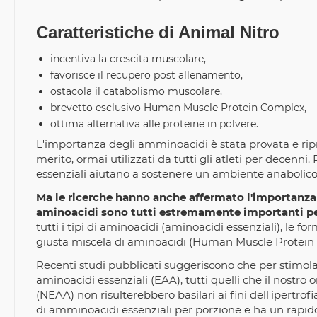
Caratteristiche di Animal Nitro
incentiva la crescita muscolare,
favorisce il recupero post allenamento,
ostacola il catabolismo muscolare,
brevetto esclusivo Human Muscle Protein Complex,
ottima alternativa alle proteine in polvere.
L'importanza degli amminoacidi è stata provata e ripro
merito, ormai utilizzati da tutti gli atleti per decenn
essenziali aiutano a sostenere un ambiente anabolico e
Ma le ricerche hanno anche affermato l'importanza 
aminoacidi sono tutti estremamente importanti pe
tutti i tipi di aminoacidi (aminoacidi essenziali), le f
giusta miscela di aminoacidi (Human Muscle Protei
Recenti studi pubblicati suggeriscono che per stimola
aminoacidi essenziali (EAA), tutti quelli che il nost
(NEAA) non risulterebbero basilari ai fini dell'ipert
di amminoacidi essenziali per porzione e ha un rapid