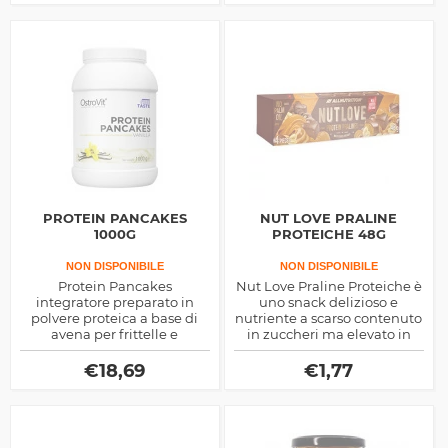
PROTEIN PANCAKES
NUT LOVE PRALINE
1000G
PROTEICHE 48G
NON DISPONIBILE
NON DISPONIBILE
Protein Pancakes
Nut Love Praline Proteiche è
integratore preparato in
uno snack delizioso e
polvere proteica a base di
nutriente a scarso contenuto
avena per frittelle e
in zuccheri ma elevato in
pancakes buoni e nutrienti,
proteine, ottimo quando
ottimi per colazione e come
avverti l'esisgenza di
€
18,69
€
1,77
spuntino alternativo
mangiare qualcosa di buono