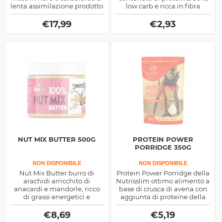
lenta assimilazione prodotto
low carb e ricca in fibra
dalla Myprotein
alimentare by Ciao Carb
€
17,99
€
2,93
NUT MIX BUTTER 500G
PROTEIN POWER
PORRIDGE 350G
NON DISPONIBILE
NON DISPONIBILE
Nut Mix Butter burro di
Protein Power Porridge della
arachidi arricchito di
Nutrisslim ottimo alimento a
anacardi e mandorle, ricco
base di crusca di avena con
di grassi energetici e
aggiunta di proteine della
micronutrienti salutari,
Canapa e semi di Chia tutto
sfizioso da abbinare ai tuoi
di origine biologica
€
8,69
€
5,19
spuntini