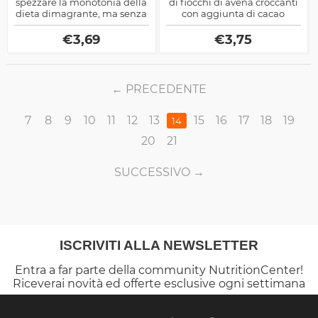
spezzare la monotonia della
di fiocchi di avena croccanti
dieta dimagrante, ma senza
con aggiunta di cacao
aggiungere nutrienti
amaro e scaglie di cocco,
spazzatura
adatto a Vegani e
€
3,69
€
3,75
Vegetariani
PRECEDENTE
7
8
9
10
11
12
13
15
16
17
18
19
14
20
21
SUCCESSIVO
ISCRIVITI ALLA NEWSLETTER
Entra a far parte della community NutritionCenter!
Riceverai novità ed offerte esclusive ogni settimana