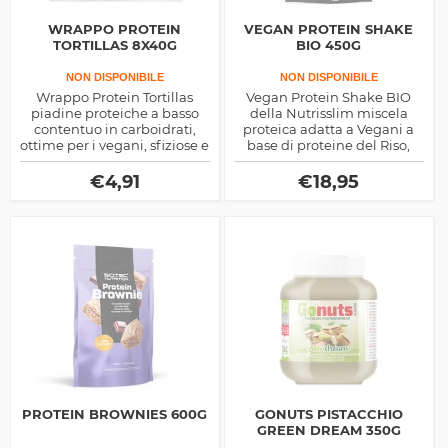
WRAPPO PROTEIN
VEGAN PROTEIN SHAKE
TORTILLAS 8X40G
BIO 450G
NON DISPONIBILE
NON DISPONIBILE
Wrappo Protein Tortillas
Vegan Protein Shake BIO
piadine proteiche a basso
della Nutrisslim miscela
contentuo in carboidrati,
proteica adatta a Vegani a
ottime per i vegani, sfiziose e
base di proteine del Riso,
nutrienti per degli spuntini
Pisello, Chia e Quinoa, ideale
fantastici, farciscile come più
come sostitutivo pasto.
€
4,91
€
18,95
ti piace
PROTEIN BROWNIES 600G
GONUTS PISTACCHIO
GREEN DREAM 350G