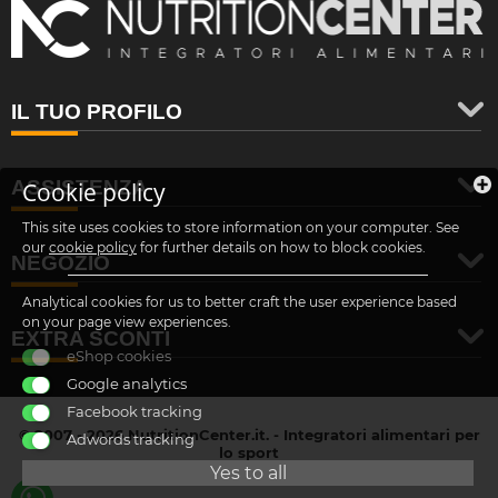
IL TUO PROFILO
ASSISTENZA
Cookie policy
This site uses cookies to store information on your computer. See
our
cookie policy
for further details on how to block cookies.
NEGOZIO
Analytical cookies for us to better craft the user experience based
on your page view experiences.
EXTRA SCONTI
eShop cookies
Google analytics
Facebook tracking
© 2007 - 2026 NutritionCenter.it. - Integratori alimentari per
Adwords tracking
lo sport
customer@nutritioncenter.it
Yes to all
- Cif: B-70838362