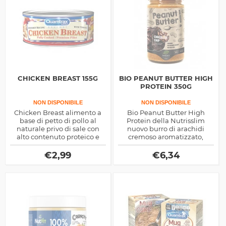
CHICKEN BREAST 155G
BIO PEANUT BUTTER HIGH
PROTEIN 350G
NON DISPONIBILE
NON DISPONIBILE
Chicken Breast alimento a
Bio Peanut Butter High
base di petto di pollo al
Protein della Nutrisslim
naturale privo di sale con
nuovo burro di arachidi
alto contenuto proteico e
cremoso aromatizzato,
bassa apporto calorico
adatto ai Vegani e arricchito
prodotto dalla Quamtrax
con proteine di origine
€
2,99
€
6,34
Nutrition
vegetale, ottimo gusto.