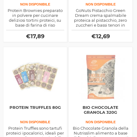
NON DISPONIBILE
NON DISPONIBILE
Protein Brownies preparato
GoNuts Pistacchio Green
in polvere per cucinare
Dream crema spalmabile
deliziosi tortini proteici, su
proteica al pistacchio, zero
base di farina di riso
zuccheri e bassi tenori in
arricchita con sieroproteine
grassi saturi, ottima come
del latte concentrate, ricco di
aggiunta sfiziosa e nutriente
€
17,89
€
12,69
fibra alimentare e con basso
ai tuoi spuntini
indice glicemico
PROTEIN TRUFFLES 80G
BIO CHOCOLATE
GRANOLA 320G
NON DISPONIBILE
NON DISPONIBILE
Protein Truffles sono tartufi
Bio Chocolate Granola della
proteici ipocalorici, ideali per
Nutrisslim alimento a base