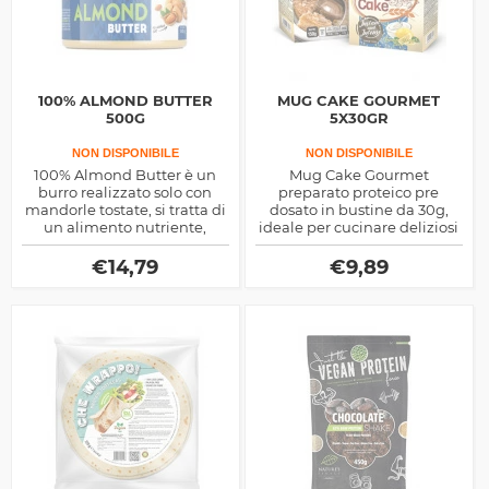
100% ALMOND BUTTER
MUG CAKE GOURMET
500G
5X30GR
NON DISPONIBILE
NON DISPONIBILE
100% Almond Butter è un
Mug Cake Gourmet
burro realizzato solo con
preparato proteico pre
mandorle tostate, si tratta di
dosato in bustine da 30g,
un alimento nutriente,
ideale per cucinare deliziosi
energetico e dalle molteplici
tortini in tazza, facile e
proprietà anche salutistiche
veloce, apporta nutriente
€
14,79
€
9,89
plastico ma pochi grassi e
zuccheri