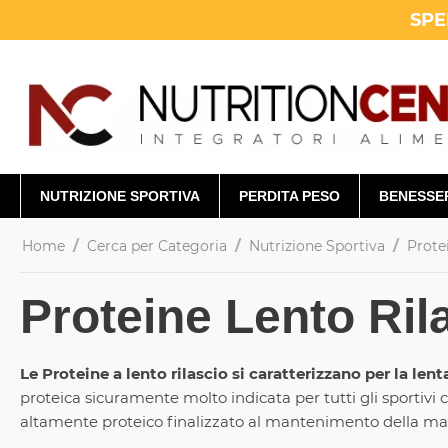
SPE
NUTRIZIONE SPORTIVA
PERDITA PESO
BENESSE
/
/
/
Home
Cerca per Categoria
Nutrizione Sportiva
Prote
Proteine Lento Ril
Le Proteine a lento rilascio si caratterizzano per la le
proteica sicuramente molto indicata per tutti gli sporti
altamente proteico finalizzato al mantenimento della ma