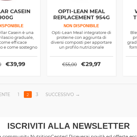
LAR CASEIN
OPTI-LEAN MEAL
900G
REPLACEMENT 954G
T
ISPONIBILE
NON DISPONIBILE
ellar Casein è una
Opti-Lean Meal integratore di
Ble
rilascio graduale,
proteine con aggiunta di
pr
come efficace
diversi composti per apportare
grad
co e come sostegno
un profilo nutrizionale
for
dell'azoto, ricca in
equilibrato. Studiato come
per
 glutammina
pasto sostitutivo nelle diete
prot
ipocaloriche
€
39,99
€
29,97
0
€
55,00
ENTE
1
3
SUCCESSIVO
2
ISCRIVITI ALLA NEWSLETTER
la community NutritionCenter! Riceverai novità ed offerte es