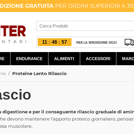
DIZIONE GRATUITA
PER ORDINI SUPERIORI A 39
11
46
56
:
:
PER LA SPEDIZIONE OGGI
RE
ENDURANCE
ALIMENTI
ACCESSORI
MARC
/
Proteine Lento Rilascio
ine
ascio
nta digestione e per il conseguente rilascio graduale di am
vi che devono mantenere l’apporto proteico giornaliero, pen
ssa muscolare.