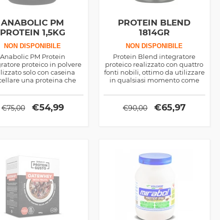
ANABOLIC PM
PROTEIN BLEND
PROTEIN 1,5KG
1814GR
NON DISPONIBILE
NON DISPONIBILE
Anabolic PM Protein
Protein Blend integratore
ratore proteico in polvere
proteico realizzato con quattro
lizzato solo con caseina
fonti nobili, ottimo da utilizzare
ellare una proteina che
in qualsiasi momento come
cia aminoacidi per diverse
supporto plastico, apporta tutti
all'assunzione, ottimo pre
gli amminoacidi essenziali al
nanna
corpo
€
54,99
€
65,97
€
75,00
€
90,00