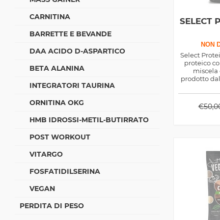
CARNITINA
SELECT 
BARRETTE E BEVANDE
NON D
DAA ACIDO D-ASPARTICO
Select Prote
proteico co
BETA ALANINA
miscela 
prodotto da
INTEGRATORI TAURINA
di
ORNITINA OKG
€
50,0
HMB IDROSSI-METIL-BUTIRRATO
POST WORKOUT
VITARGO
FOSFATIDILSERINA
VEGAN
PERDITA DI PESO