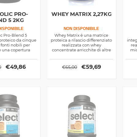
OLIC PRO-
WHEY MATRIX 2,27KG
ND 5 2KG
ISPONIBILE
NON DISPONIBILE
c Pro-Blend 5
Whey Matrix è una matrice
proteico da cinque
proteica a rilascio differenziato
integ
 fonti nobili per
realizzata con whey
rea
e una copertura
concentrate arricchite di altre
mic
dica completa al
fonti per fornire amminoacidi
rilas
 recuperare meglio
di lunga durata, ottimo prima
ore d
di dormire ma non solo
€
49,86
€
59,69
0
€
65,00