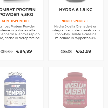
OMBAT PROTEIN
HYDRA 6 1,8 KG
POWDER 4,5KG
NON DISPONIBILE
NON DISPONIBILE
ombat Protein Powder
Hydra 6 della Grenade è un
oteine in polvere della
integratore proteico realizzato
lepharm a lento e rapido
con whey isolate e caseina
cio, ricche in sieroproteine
micellare in rapporto 50%,
lizzate, consigliate per un
medio rilascio degli
timo spuntino proteico
aminoacidi, ideale in qualsiasi
momento della giornata
€
84,99
€
63,99
€
110,00
€
85,00