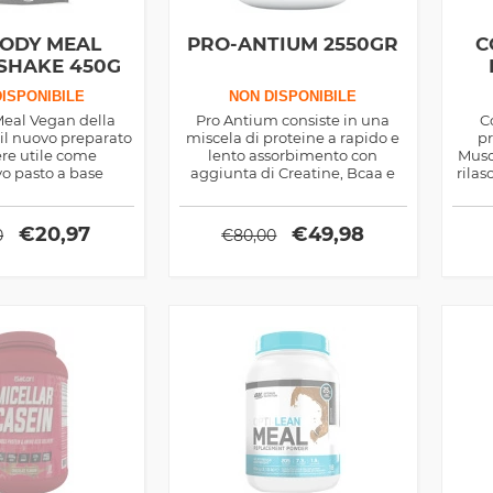
BODY MEAL
PRO-ANTIUM 2550GR
C
SHAKE 450G
ISPONIBILE
NON DISPONIBILE
Meal Vegan della
Pro Antium consiste in una
C
 il nuovo preparato
miscela di proteine a rapido e
pr
ere utile come
lento assorbimento con
Musc
vo pasto a base
aggiunta di Creatine, Bcaa e
rilas
e di proteine di
Betaina prodotte dalla Ronnie
idro
ne vegetale.
Coleman Series
ot
€
20,97
€
49,98
0
€
80,00