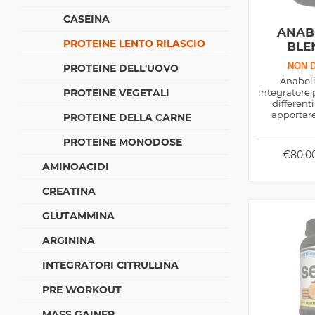
CASEINA
ANAB
PROTEINE LENTO RILASCIO
BLE
NON D
PROTEINE DELL'UOVO
Anaboli
PROTEINE VEGETALI
integratore 
differenti
apportar
PROTEINE DELLA CARNE
amminoaci
tuo corpo e
PROTEINE MONODOSE
€
80,0
AMINOACIDI
CREATINA
GLUTAMMINA
ARGININA
INTEGRATORI CITRULLINA
PRE WORKOUT
MASS GAINER