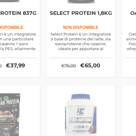
PROTEIN 837G
SELECT PROTEIN 1,8KG
O
ISPONIBILE
NON DISPONIBILE
in è un integratore
Select Protein è un integratore
Oat
n una particolare
a base di proteine del latte, sia
alim
caseine + siero
sieroproteine che caseine,
fio
lla PES, altamente
ideale per apportare al
whey
geribile
muscolo gli aminoacidi di cui
ottim
necessita.
€
37,99
€
65,00
0
€
75,00