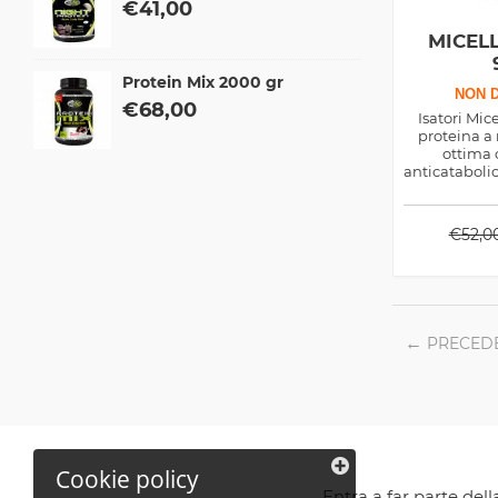
€
41,00
MICEL
Protein Mix 2000 gr
NON D
€
68,00
Isatori Mic
proteina a 
ottima 
anticataboli
al bilancio 
Bcaa e
€
52,0
PRECED
Cookie policy
Entra a far parte del