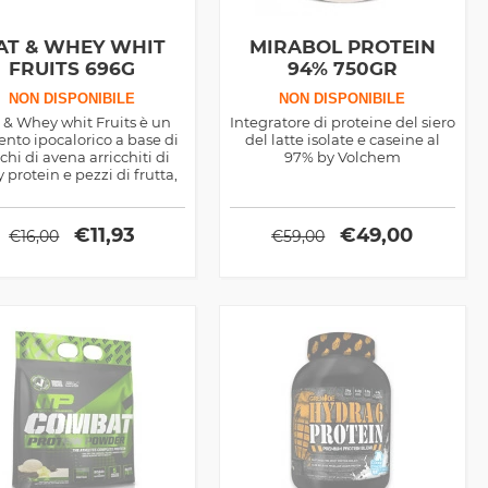
AT & WHEY WHIT
MIRABOL PROTEIN
FRUITS 696G
94% 750GR
NON DISPONIBILE
NON DISPONIBILE
 & Whey whit Fruits è un
Integratore di proteine del siero
ento ipocalorico a base di
del latte isolate e caseine al
cchi di avena arricchiti di
97% by Volchem
 protein e pezzi di frutta,
o per colazione ma anche
nel pomeriggio
€
11,93
€
49,00
€
16,00
€
59,00