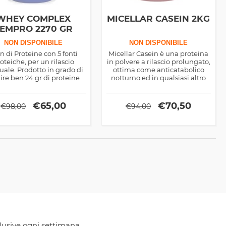
WHEY COMPLEX
MICELLAR CASEIN 2KG
EMPRO 2270 GR
NON DISPONIBILE
NON DISPONIBILE
n di Proteine con 5 fonti
Micellar Casein è una proteina
oteiche, per un rilascio
in polvere a rilascio prolungato,
uale. Prodotto in grado di
ottima come anticatabolico
nire ben 24 gr di proteine
notturno ed in qualsiasi altro
 serving. Ottimo apporto
momento della giornata
eico per il recupero post-
workout.
€
65,00
€
70,50
€
98,00
€
94,00
clusive ogni settimana