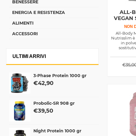
BENESSERE
ALL-
ENERGIA E RESISTENZA
VEGAN 
ALIMENTI
NON D
All-Body 
ACCESSORI
Nutrisslim è
in polv
sostituti
unicament
ULTIMI ARRIVI
origi
€
35,0
3-Phase Protein 1000 gr
€
42,90
Probolic-SR 908 gr
€
39,50
Night Protein 1000 gr