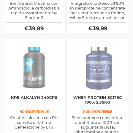
Ben 6 tipi di Creatina con
Integratore proteico all'80%
Aminoacidi e carboidrati a
in sieroproteine concentrate
rapido assorbimento by
per ultrafiltrazione a freddo,
Stacker-2
Whey Strong è arricchito con
glutammina, leucina e
taurina
€
39,89
€
39,99
KRE ALKALYN 240CPS
WHEY PROTEIN SCITEC
100% 2,35KG
NON DISPONIBILE
NON DISPONIBILE
Creatina alcalina con PH
Siero proteine concentrate
corretto di Ultima
ultrafiltrate al 100% con
Generazione by EFX
aggiunta di Bcaa,
glutammina e taurina,