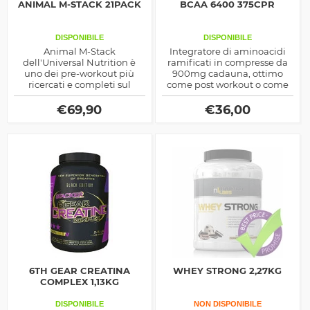
ANIMAL M-STACK 21PACK
BCAA 6400 375CPR
DISPONIBILE
DISPONIBILE
Animal M-Stack
Integratore di aminoacidi
dell'Universal Nutrition è
ramificati in compresse da
uno dei pre-workout più
900mg cadauna, ottimo
ricercati e completi sul
come post workout o come
Mercato, utile a migliorare le
sostegno alla prestazione
performance energetiche in
fisica durante la dieta per
€
69,90
€
36,00
allenamento
dimagrire
6TH GEAR CREATINA
WHEY STRONG 2,27KG
COMPLEX 1,13KG
DISPONIBILE
NON DISPONIBILE