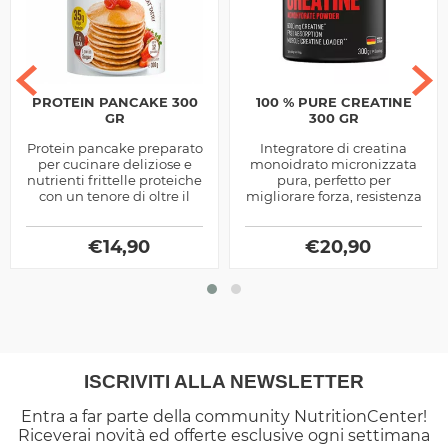
PROTEIN PANCAKE 300
100 % PURE CREATINE
GR
300 GR
Protein pancake preparato
Integratore di creatina
per cucinare deliziose e
monoidrato micronizzata
nutrienti frittelle proteiche
pura, perfetto per
con un tenore di oltre il
migliorare forza, resistenza
33% di proteine da diverse
e recupero muscolare.
fonti, realizzato su...
Aumenta la potenza
€
14,90
durante allenamenti...
€
20,90
ISCRIVITI ALLA NEWSLETTER
Entra a far parte della community NutritionCenter!
Riceverai novità ed offerte esclusive ogni settimana