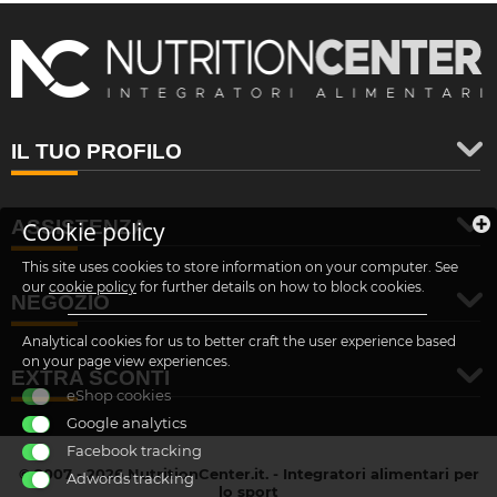
IL TUO PROFILO
ASSISTENZA
Cookie policy
This site uses cookies to store information on your computer. See
our
cookie policy
for further details on how to block cookies.
NEGOZIO
Analytical cookies for us to better craft the user experience based
on your page view experiences.
EXTRA SCONTI
eShop cookies
Google analytics
Facebook tracking
© 2007 - 2026 NutritionCenter.it. - Integratori alimentari per
Adwords tracking
lo sport