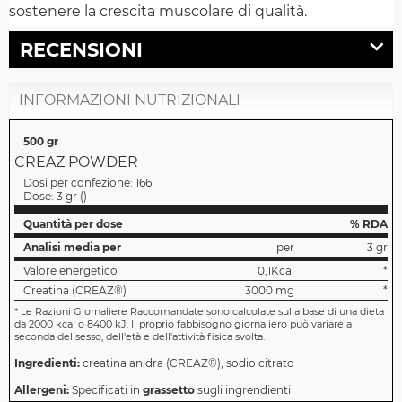
sostenere la crescita muscolare di qualità.
RECENSIONI
INFORMAZIONI NUTRIZIONALI
500 gr
CREAZ POWDER
Dosi per confezione:
166
Dose:
3 gr
(
)
Quantità per dose
% RDA
Analisi media per
per
3 gr
Valore energetico
0,1Kcal
*
Creatina (CREAZ®)
3000 mg
*
*
Le Razioni Giornaliere Raccomandate sono calcolate sulla base di una dieta
da 2000 kcal o 8400 kJ. Il proprio fabbisogno giornaliero può variare a
seconda del sesso, dell'età e dell'attività fisica svolta.
Ingredienti:
creatina anidra (CREAZ®), sodio citrato
Allergeni:
Specificati in
grassetto
sugli ingrendienti