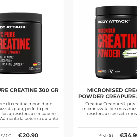
URE CREATINE 300 GR
MICRONISED CRE
POWDER CREAPURE®
ore di creatina monoidrato
Creatina Creapure®: pura,
izzata pura, perfetto per
micronizzata per massimizz
 forza, resistenza e recupero
resistenza e crescita mu
 Aumenta la potenza durante
allenamenti...
€
20,90
€
34,9
€
32,00
€
51,00