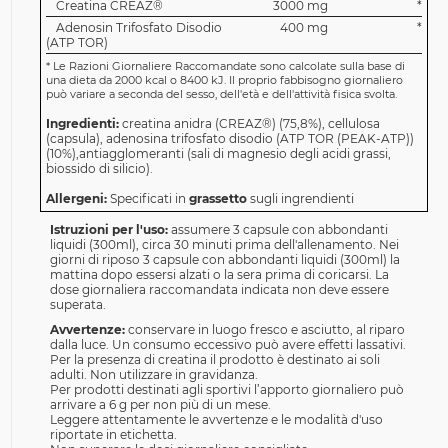
Creatina CREAZ®
3000 mg
*
Adenosin Trifosfato Disodio
400 mg
*
(ATP TOR)
*
Le Razioni Giornaliere Raccomandate sono calcolate sulla base di
una dieta da 2000 kcal o 8400 kJ. Il proprio fabbisogno giornaliero
può variare a seconda del sesso, dell'età e dell'attività fisica svolta.
Ingredienti:
creatina anidra (CREAZ®) (75,8%), cellulosa
(capsula), adenosina trifosfato disodio (ATP TOR (PEAK-ATP))
(10%),antiagglomeranti (sali di magnesio degli acidi grassi,
biossido di silicio).
Allergeni:
Specificati in
grassetto
sugli ingrendienti
Istruzioni per l'uso:
assumere 3 capsule con abbondanti
liquidi (300ml), circa 30 minuti prima dell'allenamento. Nei
giorni di riposo 3 capsule con abbondanti liquidi (300ml) la
mattina dopo essersi alzati o la sera prima di coricarsi. La
dose giornaliera raccomandata indicata non deve essere
superata.
Avvertenze:
conservare in luogo fresco e asciutto, al riparo
dalla luce. Un consumo eccessivo può avere effetti lassativi.
Per la presenza di creatina il prodotto è destinato ai soli
adulti. Non utilizzare in gravidanza.
Per prodotti destinati agli sportivi l’apporto giornaliero può
arrivare a 6 g per non più di un mese.
Leggere attentamente le avvertenze e le modalità d'uso
riportate in etichetta.