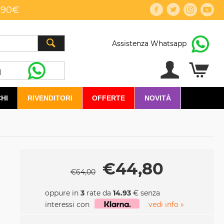
,90€
Assistenza Whatsapp
HI
RIVENDITORI
OFFERTE
NOVITÀ
€
44,80
€
64,00
oppure in
3
rate da
14.93
€ senza
interessi con
vedi info »