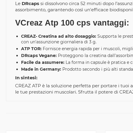
Le
DRcaps
si dissolvono circa 52 minuti dopo l’assun
assorbimento, garantendo così un'efficace biodisponib
VCreaz Atp 100 cps vantaggi:
CREAZ- Creatina ad alto dosaggio:
Supporta le presta
con un'assunzione giornaliera di 3 g.
ATP TOR:
Fornisce energia rapida per i muscoli, miglio
DRcaps Vegane:
Proteggono la creatina dall'assorbi
Facile da assumere:
La forma in capsule è pratica e
Made in Germany:
Prodotto secondo i più alti standard
In sintesi:
CREAZ ATP è la soluzione perfetta per portare i tuoi al
le tue prestazioni muscolari. Sfrutta il potere di CRE