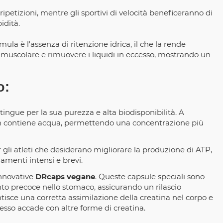
ripetizioni, mentre gli sportivi di velocità beneficeranno di
idità.
ula è l'assenza di ritenzione idrica, il che la rende
e muscolare e rimuovere i liquidi in eccesso, mostrando un
o:
stingue per la sua purezza e alta biodisponibilità. A
non contiene acqua, permettendo una concentrazione più
gli atleti che desiderano migliorare la produzione di ATP,
amenti intensi e brevi.
innovative
DRcaps vegane
. Queste capsule speciali sono
to precoce nello stomaco, assicurando un rilascio
ntisce una corretta assimilazione della creatina nel corpo e
esso accade con altre forme di creatina.