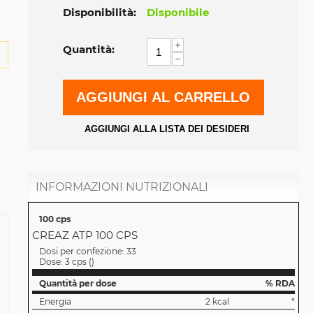
Disponibilità:
Disponibile
+
Quantità:
−
AGGIUNGI AL CARRELLO
AGGIUNGI ALLA LISTA DEI DESIDERI
INFORMAZIONI NUTRIZIONALI
100 cps
CREAZ ATP 100 CPS
Dosi per confezione:
33
Dose:
3 cps
(
)
Quantità per dose
% RDA
Energia
2 kcal
*