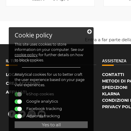
Cookie policy
Entra a far parte del
This site uses cookies to store
information on your computer. See our
cookie policy
for further details on how
to block cookies.
IL TUO PROFILO
ASSISTENZA
LOGIN
CONTATTI
Analytical cookies for us to better craft
the user experience based on your page
METODI DI 
CREA ACCOUNT
view experiences.
SPEDIZIONI
AFFILIATI
KLARNA
eShop cookies
CONDIZIONI 
Google analytics
PRIVACY POL
Facebook tracking
Adwords tracking
Yes to all