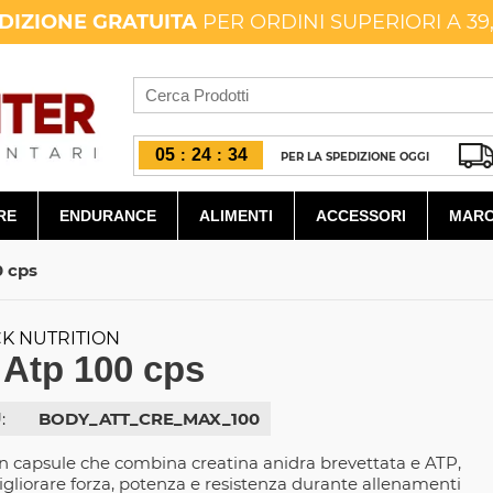
DIZIONE GRATUITA
PER ORDINI SUPERIORI A 39
05
24
33
:
:
PER LA SPEDIZIONE OGGI
RE
ENDURANCE
ALIMENTI
ACCESSORI
MARC
0 cps
K NUTRITION
 Atp 100 cps
:
BODY_ATT_CRE_MAX_100
in capsule che combina creatina anidra brevettata e ATP,
igliorare forza, potenza e resistenza durante allenamenti