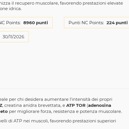
imizza il recupero muscolare, favorendo prestazioni elevate
one idrica.
NC Points:
8960 punti
Punti NC Points:
224 punti
30/11/2026
eale per chi desidera aumentare l'intensità dei propri
Z
, creatina anidra brevettata, e
ATP TOR
(
adenosina
leto
per migliorare forza, resistenza e potenza muscolare.
li di ATP nei muscoli, favorendo prestazioni superiori