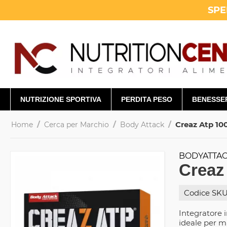
SPE
NUTRIZIONE SPORTIVA
PERDITA PESO
BENESSE
/
/
/
Creaz Atp 10
Home
Cerca per Marchio
Body Attack
BODYATTAC
Creaz
Codice SKU
Integratore 
ideale per m