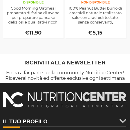
DISPONIBILE
NON DISPONIBILE
Good Morning Oatmeal
100% Peanut Butter burro di
preparato di farina di avena
arachidi naturale realizzato
per preparare pancake
solo con arachidi tostate,
deliziosi e qualitativi ricchi
senza conservanti,
in fibra e acidi grassi
dolcificanti ne edulcoranti,
prodotto dalla Universal
ottima fonte di energia e
€
11,90
€
5,15
McGregor
proteine nobili di origine
vegetale
ISCRIVITI ALLA NEWSLETTER
Entra a far parte della community NutritionCenter!
Riceverai novità ed offerte esclusive ogni settimana
IL TUO PROFILO