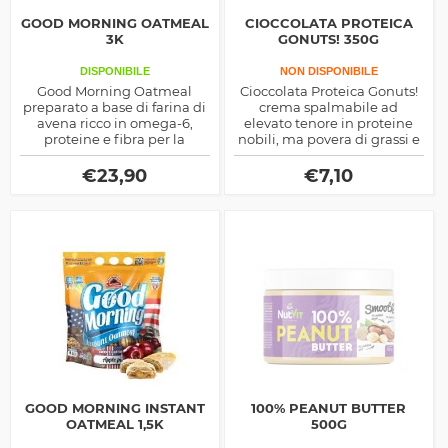
GOOD MORNING OATMEAL
CIOCCOLATA PROTEICA
3K
GONUTS! 350G
DISPONIBILE
NON DISPONIBILE
Good Morning Oatmeal
Cioccolata Proteica Gonuts!
preparato a base di farina di
crema spalmabile ad
avena ricco in omega-6,
elevato tenore in proteine
proteine e fibra per la
nobili, ma povera di grassi e
preparazione di pancake
zuccheri aggiunti, apporta il
prodotto dalla Universal
25% di sieroproteine del
€
23,90
€
7,10
McGregor
latte, ottima come spuntino
sfizioso e nutriente
GOOD MORNING INSTANT
100% PEANUT BUTTER
OATMEAL 1,5K
500G