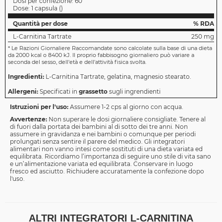
Dosi per confezione:
60
Dose:
1 capsula
(
)
Quantità per dose
% RDA
L-Carnitina Tartrate
250 mg
*
Le Razioni Giornaliere Raccomandate sono calcolate sulla base di una dieta
da 2000 kcal o 8400 kJ. Il proprio fabbisogno giornaliero può variare a
seconda del sesso, dell'età e dell'attività fisica svolta.
Ingredienti:
L-Carnitina Tartrate, gelatina, magnesio stearato.
Allergeni:
Specificati in
grassetto
sugli ingrendienti
Istruzioni per l'uso:
Assumere 1-2 cps al giorno con acqua.
Avvertenze:
Non superare le dosi giornaliere consigliate. Tenere al
di fuori dalla portata dei bambini al di sotto dei tre anni. Non
assumere in gravidanza e nei bambini o comunque per periodi
prolungati senza sentire il parere del medico. Gli integratori
alimentari non vanno intesi come sostituti di una dieta variata ed
equilibrata. Ricordiamo l’importanza di seguire uno stile di vita sano
e un’alimentazione variata ed equilibrata. Conservare in luogo
fresco ed asciutto. Richiudere accuratamente la confezione dopo
l'uso.
ALTRI INTEGRATORI L-CARNITINA