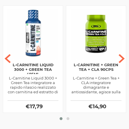
L-CARNITINE LIQUID
L-CARNITINE + GREEN
3000 + GREEN TEA
TEA + CLA 90CPS
495ML
L-Carnitine Liquid 3000 +
L-Carnitine + Green Tea +
Green Tea integratore a
CLA integratore
rapido rilascio realizzato
dimagrante e
con carnitina ed estratto di
antiossidante, agisce sulla
te verde, potente
veicolazione del grasso e
antiossidante e
sulla composizione
veicolatorio...
€
17,79
corporea, contiene...
€
14,90