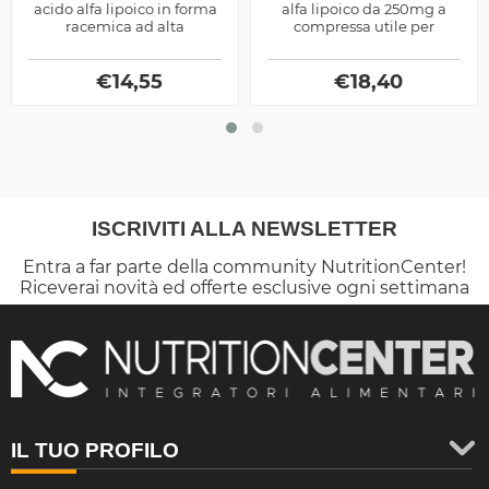
acido alfa lipoico in forma
alfa lipoico da 250mg a
racemica ad alta
compressa utile per
disponibilità metabolica,
contrastare la produzione
ottimo come antiossidante
dei radicali liberi e
ma anche per...
€
14,55
regolarizzare la...
€
18,40
ISCRIVITI ALLA NEWSLETTER
Entra a far parte della community NutritionCenter!
Riceverai novità ed offerte esclusive ogni settimana
IL TUO PROFILO