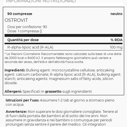
INFORMAZIONI NUTRIZIONALI
90 compresse
neutro
OSTROVIT
Dosi per confezione:
90
Dose:
1 compressa
(
)
Quantità per dose
% RDA
R-alpha-lipoic acid (R-ALA)
100 mg
*
Le Razioni Giornaliere Raccomandate sono calcolate sulla base di una dieta
da 2000 kcal o 8400 kJ. Il proprio fabbisogno giornaliero può variare a
seconda del sesso, dell'età e dell'attività fisica svolta.
Ingredienti:
Bulking agent: microcrystalline cellulose; anticaking
agent: calcium carbonate; R-alpha lipoic acid (R-ALA), bulking agent:
starch; anticaking agents: magnesium salts of fatty acids, silicon
dioxide.
Allergeni:
Specificati in
grassetto
sugli ingrendienti
Istruzioni per l'uso:
Assumere 1-2 tab al giorno a stomaco pieno
con acqua.
Avvertenze:
Non superare le dosi giornaliere consigliate. Tenere al
di fuori dalla portata dei bambini al di sotto dei tre anni. Non
assumere in gravidanza e nei bambini o comunque per periodi
prolungati senza sentire il parere del medico. Gli integratori