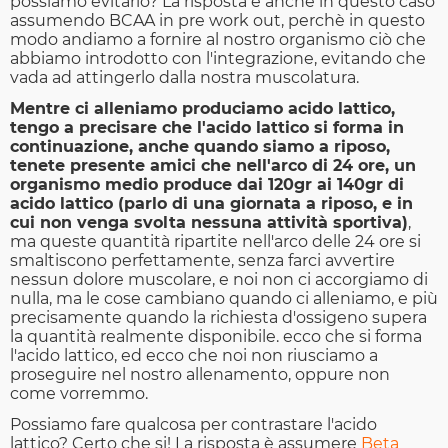
possiamo evitarlo? La risposta è anche in questo caso
assumendo BCAA in pre work out, perchè in questo
modo andiamo a fornire al nostro organismo ciò che
abbiamo introdotto con l'integrazione, evitando che
vada ad attingerlo dalla nostra muscolatura.
Mentre ci alleniamo produciamo acido lattico,
tengo a precisare che l'acido lattico si forma in
continuazione, anche quando siamo a riposo,
tenete presente amici che nell'arco di 24 ore, un
organismo medio produce dai 120gr ai 140gr di
acido lattico (parlo di una giornata a riposo, e in
cui non venga svolta nessuna attività sportiva)
,
ma queste quantità ripartite nell'arco delle 24 ore si
smaltiscono perfettamente, senza farci avvertire
nessun dolore muscolare, e noi non ci accorgiamo di
nulla, ma le cose cambiano quando ci alleniamo, e più
precisamente quando la richiesta d'ossigeno supera
la quantità realmente disponibile. ecco che si forma
l'acido lattico, ed ecco che noi non riusciamo a
proseguire nel nostro allenamento, oppure non
come vorremmo.
Possiamo fare qualcosa per contrastare l'acido
lattico? Certo che si! La risposta è assumere
Beta