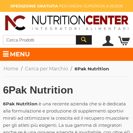
SPEDIZIONE GRATUITA
PER ORDINI SUPERIORI A 39,90€
MENU
Home
/
Cerca per Marchio
/
6Pak Nutrition
6Pak Nutrition
6Pak Nutrition
è una recente azienda che si è dedicata
alla formulazione e produzione di supplementi sportivi
mirati ad ottimizzare la crescita ed il recupero muscolare
per gli atleti più esigenti. La sua gamma di integratori
anche se è una giovane azienda è invidiabile, con oltre 40