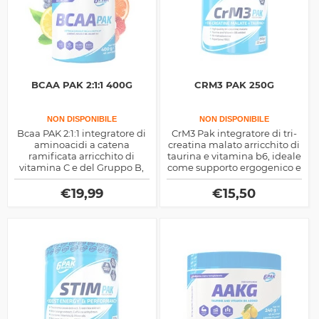
BCAA PAK 2:1:1 400G
CRM3 PAK 250G
NON DISPONIBILE
NON DISPONIBILE
Bcaa PAK 2:1:1 integratore di
CrM3 Pak integratore di tri-
aminoacidi a catena
creatina malato arricchito di
ramificata arricchito di
taurina e vitamina b6, ideale
vitamina C e del Gruppo B,
come supporto ergogenico e
ideale sia prima che dopo
per il recupero nella fase
l'allenamento come aiuto
post allenamento
€
19,99
€
15,50
prestazionale e per il
recupero