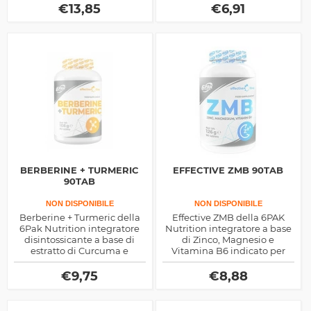
resistenza fisica
immunitarie e come
€
13,85
€
6,91
controllando il ph del
antiossidante.
sangue, ottimo nelle attività
di resistenza e potenza
BERBERINE + TURMERIC
EFFECTIVE ZMB 90TAB
90TAB
NON DISPONIBILE
NON DISPONIBILE
Berberine + Turmeric della
Effective ZMB della 6PAK
6Pak Nutrition integratore
Nutrition integratore a base
disintossicante a base di
di Zinco, Magnesio e
estratto di Curcuma e
Vitamina B6 indicato per
Berberina, utili per
stimolare naturalmente la
agevolare il lavoro del nostro
produzione endogena di
€
9,75
€
8,88
fegato.
Testosterone.