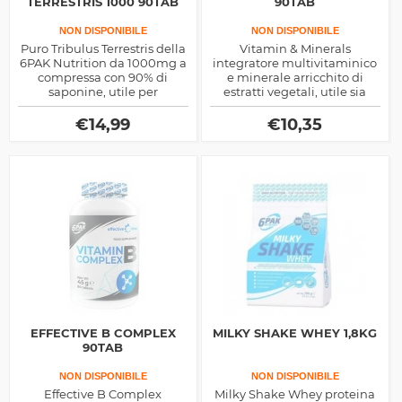
TERRESTRIS 1000 90TAB
90TAB
NON DISPONIBILE
NON DISPONIBILE
Puro Tribulus Terrestris della
Vitamin & Minerals
6PAK Nutrition da 1000mg a
integratore multivitaminico
compressa con 90% di
e minerale arricchito di
saponine, utile per
estratti vegetali, utile sia
aumentare la produzione
come salutistico che per il
naturale di Testosterone.
sostegno sportivo nelle
€
14,99
€
10,35
attività di potenza e
resistenza
EFFECTIVE B COMPLEX
MILKY SHAKE WHEY 1,8KG
90TAB
NON DISPONIBILE
NON DISPONIBILE
Effective B Complex
Milky Shake Whey proteina