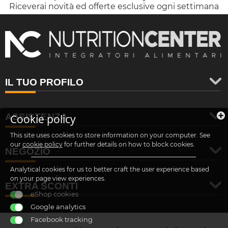
Riceverai novità ed offerte esclusive ogni settimana
IL TUO PROFILO
ASSISTENZA
Cookie policy
This site uses cookies to store information on your computer. See
our
cookie policy
for further details on how to block cookies.
NEGOZIO
Analytical cookies for us to better craft the user experience based
on your page view experiences.
EXTRA SCONTI
eShop cookies
Google analytics
Facebook tracking