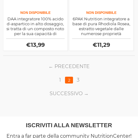
NON DISPONIBILE
NON DISPONIBILE
DAA integratore 100% acido
6PAK Nutrition integratore a
d-aspartico in alto dosaggio,
base di pura Rhodiola Rosea,
si tratta di un composto noto
estratto vegetale dalle
per la sua capacità di
numerose proprietà
potenziare il rilascio del
benefiche per il nostro
testosterone endogeno
organismo.
€
13,99
€
11,29
nell'uomo
PRECEDENTE
1
3
2
SUCCESSIVO
ISCRIVITI ALLA NEWSLETTER
Entra a far parte della community NutritionCenter!