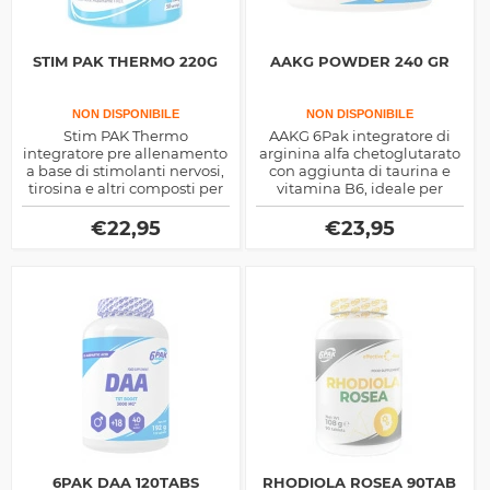
STIM PAK THERMO 220G
AAKG POWDER 240 GR
NON DISPONIBILE
NON DISPONIBILE
Stim PAK Thermo
AAKG 6Pak integratore di
integratore pre allenamento
arginina alfa chetoglutarato
a base di stimolanti nervosi,
con aggiunta di taurina e
tirosina e altri composti per
vitamina B6, ideale per
migliorare la prestazione
stimolare il pump muscolare
fisica e determinare un più
ed anche una serie di altri
€
22,95
€
23,95
veloce dimagrimento
effetti sportivi e salutistici
6PAK DAA 120TABS
RHODIOLA ROSEA 90TAB