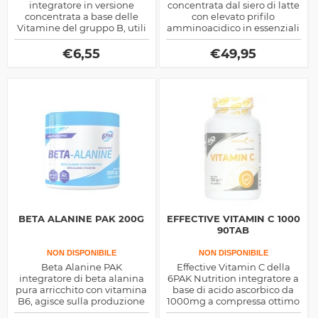
integratore in versione
concentrata dal siero di latte
concentrata a base delle
con elevato prifilo
Vitamine del gruppo B, utili
amminoacidico in essenziali
per i numerosi processi
e quindi alto valore
metabolici.
biologico, rilascio ematico
€
6,55
€
49,95
veloce, ottima nel post
allenamento e per colazione
BETA ALANINE PAK 200G
EFFECTIVE VITAMIN C 1000
90TAB
NON DISPONIBILE
NON DISPONIBILE
Beta Alanine PAK
Effective Vitamin C della
integratore di beta alanina
6PAK Nutrition integratore a
pura arricchito con vitamina
base di acido ascorbico da
B6, agisce sulla produzione
1000mg a compressa ottimo
di ossido nitrico e sulla
per aumentare le difese