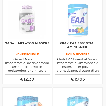
GABA + MELATONIN 90CPS
6PAK EAA ESSENTIAL
AMINO 400G
NON DISPONIBILE
NON DISPONIBILE
Gaba + Melatonin
6PAK EAA Essential Amino
integratore di acido gamma
integratore di amminoacidi
ammino butirrico e
essenziali in polvere
melatonina, una miscela
aromatizzata, si tratta di un
ottima per migliorare la
valido supporto pre e post
qualità del sonno sia dal
allenamento per migliorare
€
12,37
€
19,95
punto di vista del riposo che
la massa magra
da quello della spinta
endocrina