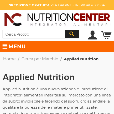
SPEDIZIONE GRATUITA
PER ORDINI SUPERIORI A 39,90€
MENU
Home
/
Cerca per Marchio
/
Applied Nutrition
Applied Nutrition
Applied Nutrition è una nuova azienda di produzione di
integratori alimentari inseritasi sul mercato con una linea
da subito invidiabile e facendo del suo fulcro aziendale la
qualità e la purezza delle materie prime utilizzate.
Fondata dopo anni di esperienza nel settore del fitness e