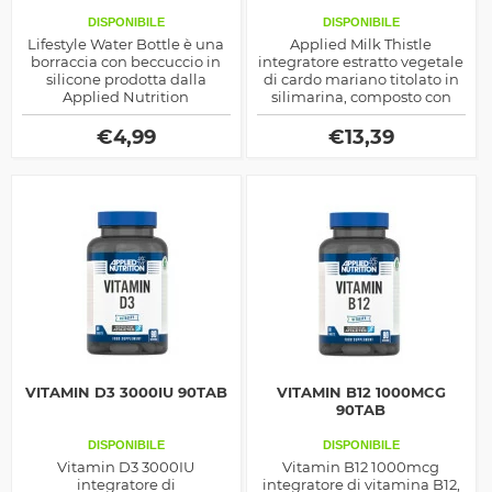
DISPONIBILE
DISPONIBILE
Lifestyle Water Bottle è una
Applied Milk Thistle
borraccia con beccuccio in
integratore estratto vegetale
silicone prodotta dalla
di cardo mariano titolato in
Applied Nutrition
silimarina, composto con
note proprietà protettive nei
confronti del fegato, ideale
€
4,99
€
13,39
come salutistico
VITAMIN D3 3000IU 90TAB
VITAMIN B12 1000MCG
90TAB
DISPONIBILE
DISPONIBILE
Vitamin D3 3000IU
Vitamin B12 1000mcg
integratore di
integratore di vitamina B12,