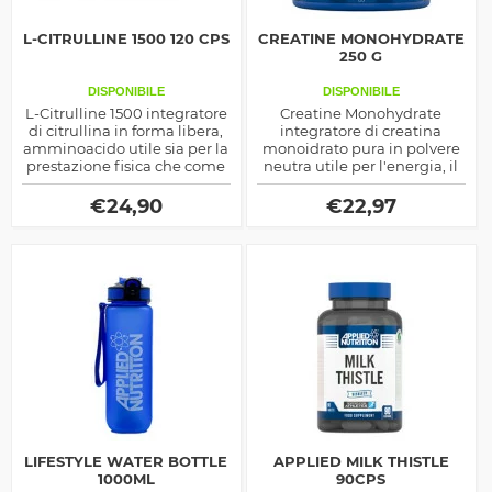
L-CITRULLINE 1500 120 CPS
CREATINE MONOHYDRATE
250 G
DISPONIBILE
DISPONIBILE
L-Citrulline 1500 integratore
Creatine Monohydrate
di citrullina in forma libera,
integratore di creatina
amminoacido utile sia per la
monoidrato pura in polvere
prestazione fisica che come
neutra utile per l'energia, il
aiuto benefico per il corpo in
volume ed in generale per
particolare per la libido
migliorare la prestazione
€
24,90
€
22,97
maschile
anaerobica e la massa
muscolare magra
LIFESTYLE WATER BOTTLE
APPLIED MILK THISTLE
1000ML
90CPS