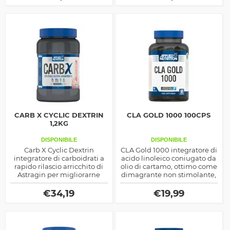
recupero muscolare
CARB X CYCLIC DEXTRIN
CLA GOLD 1000 100CPS
1,2KG
DISPONIBILE
DISPONIBILE
Carb X Cyclic Dextrin
CLA Gold 1000 integratore di
integratore di carboidrati a
acido linoleico coniugato da
rapido rilascio arricchito di
olio di cartamo, ottimo come
Astragin per migliorarne
dimagrante non stimolante,
l'assorbimento, ottimo come
migliora la composizione
energetico o per velocizzare
corporea
€
34,19
€
19,99
il recupero post workout