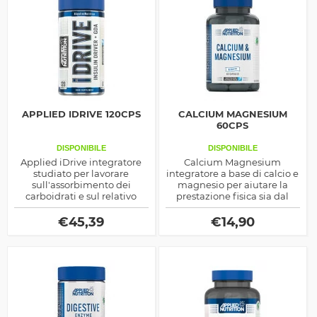
APPLIED IDRIVE 120CPS
CALCIUM MAGNESIUM
60CPS
DISPONIBILE
DISPONIBILE
Applied iDrive integratore
Calcium Magnesium
studiato per lavorare
integratore a base di calcio e
sull'assorbimento dei
magnesio per aiutare la
carboidrati e sul relativo
prestazione fisica sia dal
rilascio di insulina, potente
punto di vista della
ormone anabolico
contrazione muscolare che
€
45,39
€
14,90
ipoglicemizzante
da quello della produzione
di energia