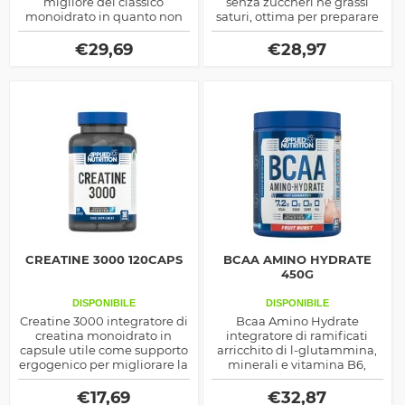
migliore del classico
senza zuccheri ne grassi
monoidrato in quanto non
saturi, ottima per preparare
converte in creatinina e
porridge o come base per
quindi sviluppa un migliore
cucinare pancakes nutrienti
€
29,69
€
28,97
effetto a parità di dosaggio
e deliziosi, la farina è
aromatizzata in due gusti.
CREATINE 3000 120CAPS
BCAA AMINO HYDRATE
450G
DISPONIBILE
DISPONIBILE
Creatine 3000 integratore di
Bcaa Amino Hydrate
creatina monoidrato in
integratore di ramificati
capsule utile come supporto
arricchito di l-glutammina,
ergogenico per migliorare la
minerali e vitamina B6,
prestanza fisica e i risultati di
ottimo dopo il workout con i
massa nel body building
pesi per ottimizzare il
€
17,69
€
32,87