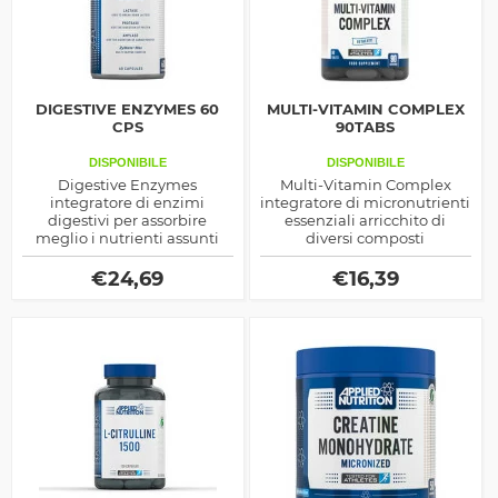
DIGESTIVE ENZYMES 60
MULTI-VITAMIN COMPLEX
CPS
90TABS
DISPONIBILE
DISPONIBILE
Digestive Enzymes
Multi-Vitamin Complex
integratore di enzimi
integratore di micronutrienti
digestivi per assorbire
essenziali arricchito di
meglio i nutrienti assunti
diversi composti
con la dieta o con altri
antiossidanti e per
integratori alimentari,
migliorare la funzionalità
€
24,69
€
16,39
ottimo sia come supporto ai
intestinale e del sistema
risultati sportivi che come
immunitario
aiuto benefico per la
digestione.