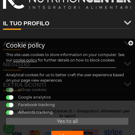
IL TUO PROFILO
ASSISTENZA
Cookie policy
This site uses cookies to store information on your computer. See
our
cookie policy
for further details on how to block cookies.
NEGOZIO
Analytical cookies for us to better craft the user experience based
on your page view experiences.
EXTRA SCONTI
eShop cookies
Google analytics
Facebook tracking
© 2007 - 2026 NutritionCenter.it. - Integratori alimentari per
Adwords tracking
lo sport
customer@nutritioncenter.it
Yes to all
- Cif: B-70838362