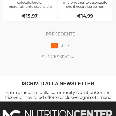
colecalciferolo,
micronutriente essenziale
micronutriente essenziale
che il nostro corpo non
che si occupa di
produce autonomamente e
determinare l'assorbimento
che pertanto deve essere
€
15,97
€
14,99
del calcio ed anche un
assunto con la dieta e/o gli
generale rinvigorimento del
integratori
corpo nell'uomo adulto
PRECEDENTE
1
3
4
2
SUCCESSIVO
ISCRIVITI ALLA NEWSLETTER
Entra a far parte della community NutritionCenter!
Riceverai novità ed offerte esclusive ogni settimana