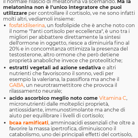
il normale rilascio di melatonina va scemando.
Ma la
melatonina non è l'unico integratore che puoi
utilizzare
per controllare il cortisolo, ve ne sono infatti
molti altri, vediamoli insieme:
fosfatidilserina
, un fosfolipide che è anche noto con
il nome "l'anti cortisolo per eccellenza", è uno tra i
migliori per abbattere direttamente la sintesi
dell'ormone in oggetto, riesce a diminuirla fino al
20% e in concomitanza ottimizza la presenza del
testosterone, altro ormone che però detiene
proprietà anaboliche invece che proteolitiche;
estratti vegetali ad azione sedativa
e altri
nutrienti che favoriscono il sonno, vedi per
esempio la valeriana, la passiflora ma anche il
GABA
, un neurotrasmettitore che provoca il
rilassamento neurale;
acido ascorbico meglio noto come
Vitamina C
,
micronutrienti dalle molteplici proprietà,
antiossidante, immunostimolante ma anche di
aiuto per equilibrare i livelli di cortisolo;
bcaa ramificati
, amminoacidi essenziali che oltre a
favorire la massa ipertrofica, diminuiscono il
catabolismo, uno dei principali effetti del cortisolo,