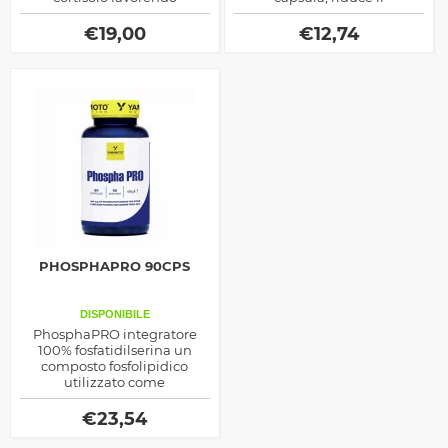
l'aumento della massa
catabolismo muscolare e
muscolare magra.
velocizza il recupero
€
19,00
€
12,74
muscolare
PHOSPHAPRO 90CPS
DISPONIBILE
PhosphaPRO integratore
100% fosfatidilserina un
composto fosfolipidico
utilizzato come
anticatabolico, agisce
controllando la presenza del
€
23,54
cortisolo nel sangue, ideale
anche come aiuto cognitivo