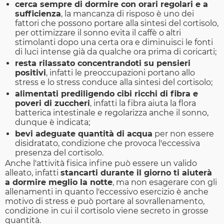
cerca sempre di dormire con orari regolari e a
sufficienza
, la mancanza di risposo è uno dei
fattori che possono portare alla sintesi del cortisolo,
per ottimizzare il sonno evita il caffè o altri
stimolanti dopo una certa ora e diminuisci le fonti
di luci intense già da qualche ora prima di coricarti;
resta rilassato concentrandoti su pensieri
positivi
, infatti le preoccupazioni portano allo
stress e lo stress conduce alla sintesi del cortisolo;
alimentati prediligendo cibi ricchi di fibra e
poveri di zuccheri
, infatti la fibra aiuta la flora
batterica intestinale e regolarizza anche il sonno,
dunque è indicata;
bevi adeguate quantità di acqua
per non essere
disidratato, condizione che provoca l'eccessiva
presenza del cortisolo.
Anche l'attività fisica infine può essere un valido
alleato, infatti
stancarti durante il giorno ti aiuterà
a dormire meglio la notte
, ma non esagerare con gli
allenamenti in quanto l'eccessivo esercizio è anche
motivo di stress e può portare al sovrallenamento,
condizione in cui il cortisolo viene secreto in grosse
quantità.