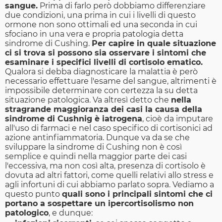
sangue.
Prima di farlo però dobbiamo differenziare
due condizioni, una prima in cui i livelli di questo
ormone non sono ottimali ed una seconda in cui
sfociano in una vera e propria patologia detta
sindrome di Cushing.
Per capire in quale situazione
ci si trova si possono sia osservare i sintomi che
esaminare i specifici livelli di cortisolo ematico.
Qualora si debba diagnosticare la malattia è però
necessario effettuare l'esame del sangue, altrimenti è
impossibile determinare con certezza la su detta
situazione patologica. Va altresì detto che
nella
stragrande maggioranza dei casi la causa della
sindrome di Cushnig è iatrogena
, cioè da imputare
all'uso di farmaci e nel caso specifico di cortisonici ad
azione antinfiammatoria. Dunque va da se che
sviluppare la sindrome di Cushing non è così
semplice e quindi nella maggior parte dei casi
l'eccessiva, ma non così alta, presenza di cortisolo è
dovuta ad altri fattori, come quelli relativi allo stress e
agli infortuni di cui abbiamo parlato sopra. Vediamo a
questo punto
quali sono i principali sintomi che ci
portano a sospettare un ipercortisolismo non
patologico
, e dunque: