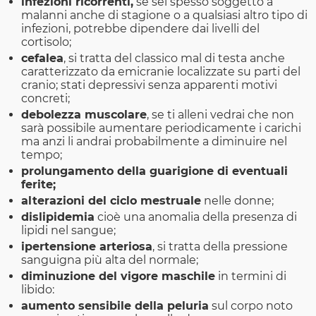
infezioni ricorrenti,
se sei spesso soggetto a
malanni anche di stagione o a qualsiasi altro tipo di
infezioni, potrebbe dipendere dai livelli del
cortisolo;
cefalea
, si tratta del classico mal di testa anche
caratterizzato da emicranie localizzate su parti del
cranio; stati depressivi senza apparenti motivi
concreti;
debolezza muscolare
, se ti alleni vedrai che non
sarà possibile aumentare periodicamente i carichi
ma anzi li andrai probabilmente a diminuire nel
tempo;
prolungamento della guarigione di eventuali
ferite;
alterazioni del ciclo mestruale
nelle donne;
dislipidemia
cioè una anomalia della presenza di
lipidi nel sangue;
ipertensione arteriosa
, si tratta della pressione
sanguigna più alta del normale;
diminuzione del vigore maschile
in termini di
libido:
aumento sensibile della peluria
sul corpo noto