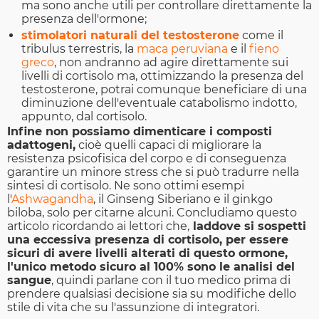
ma sono anche utili per controllare direttamente la
presenza dell'ormone;
stimolatori naturali del testosterone
come il
tribulus terrestris, la
maca peruviana
e il
fieno
greco
, non andranno ad agire direttamente sui
livelli di cortisolo ma, ottimizzando la presenza del
testosterone, potrai comunque beneficiare di una
diminuzione dell'eventuale catabolismo indotto,
appunto, dal cortisolo.
Infine non possiamo dimenticare i composti
adattogeni,
cioè quelli capaci di migliorare la
resistenza psicofisica del corpo e di conseguenza
garantire un minore stress che si può tradurre nella
sintesi di cortisolo. Ne sono ottimi esempi
l'
Ashwagandha
, il Ginseng Siberiano e il ginkgo
biloba, solo per citarne alcuni. Concludiamo questo
articolo ricordando ai lettori che,
laddove si sospetti
una eccessiva presenza di cortisolo, per essere
sicuri di avere livelli alterati di questo ormone,
l'unico metodo sicuro al 100% sono le analisi del
sangue
, quindi parlane con il tuo medico prima di
prendere qualsiasi decisione sia su modifiche dello
stile di vita che su l'assunzione di integratori.