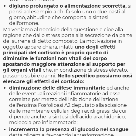
digiuno prolungato o alimentazione scorretta,
si
pensi ad esempio a chi fa solo uno o due pasti al
giorno, abitudine che comporta la sintesi
dell'ormone.
Ma veniamo al nocciolo della questione e cioè alla
ragione che dallo stress porta alla secrezione da parte
del surrene di detto composto. La motivazione in
oggetto appare chiara, infatti
uno degli effetti
principali del cortisolo è proprio quello di
diminuire le funzioni non vitali del corpo
spostando maggiore attenzione al supporto per
gli organi vitali
che, in condizione di stress elevato,
possono subire danni.
Nello specifico possiamo così
elencare gli effetti del cortisolo:
diminuzione delle difese immunitarie
ed anche
delle eventuali reazioni infiammatorie ad esse
correlate per mezzo dell'inibizione dell'azione
dell'enzima Fosfolipasi A2 deputato alla scissione
delle membrane cellulari degli acidi grassi da cui
dipende anche la sintesi dell'acido arachidonico,
molecola pro infiammatoria;
incrementa la presenza di glucosio nel sangue
,
detta glicemia, favorendo la trasformazione